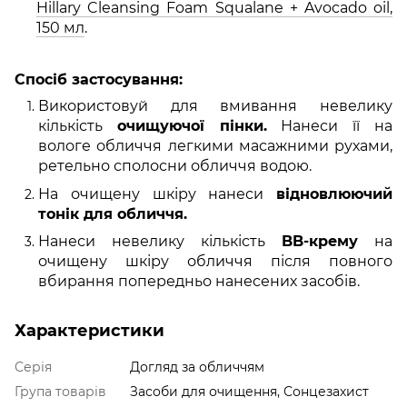
Hillary Cleansing Foam Squalane + Avocado oil,
150 мл
.
Спосіб застосування:
Використовуй для вмивання невелику
кількість
очищуючої пінки.
Нанеси її на
вологе обличчя легкими масажними рухами,
ретельно сполосни обличчя водою.
На очищену шкіру нанеси
відновлюючий
тонік для обличчя.
Нанеси невелику кількість
BB-крему
на
очищену шкіру обличчя після повного
вбирання попередньо нанесених засобів.
Характеристики
Серія
Догляд за обличчям
Група товарів
Засоби для очищення, Сонцезахист