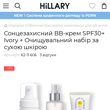
NEW ⌇ Система щоденного догляду із PDRN
Каталог
Обличчя
Експертні комплекси для обличчя
Сонцезахисний BB-крем SPF30+
Ivory + Очищувальний набір за
сухою шкірою
Артикул:
K2-11-606
3 відгуки
−47%