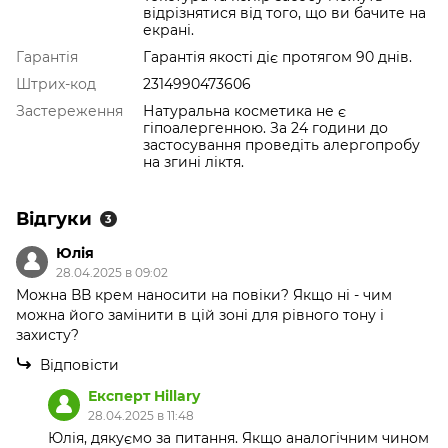
відрізнятися від того, що ви бачите на
екрані.
Гарантія
Гарантія якості діє протягом 90 днів.
Штрих-код
2314990473606
Застереження
Натуральна косметика не є
гіпоалергенною. За 24 години до
застосування проведіть алергопробу
на згині ліктя.
Відгуки
3
Юлія
28.04.2025 в 09:02
Можна ВВ крем наносити на повіки? Якщо ні - чим
можна його замінити в цій зоні для рівного тону і
захисту?
Відповісти
Експерт Hillary
28.04.2025 в 11:48
Юлія, дякуємо за питання. Якщо аналогічним чином