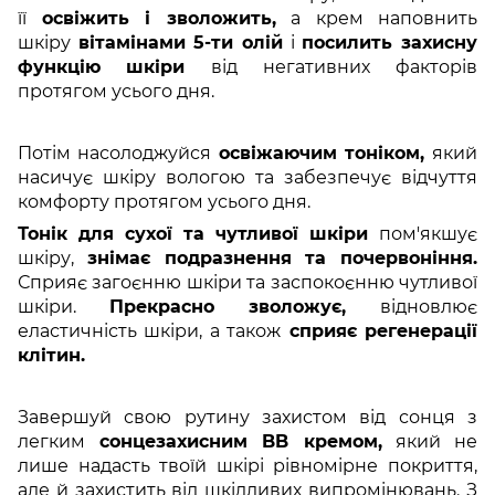
її
освіжить і зволожить,
а крем наповнить
шкіру
вітамінами 5-ти олій
і
посилить захисну
функцію
шкіри
від негативних факторів
протягом усього дня.
Потім насолоджуйся
освіжаючим тоніком,
який
насичує шкіру вологою та забезпечує відчуття
комфорту протягом усього дня.
Тонік для сухої та чутливої шкіри
пом'якшує
шкіру,
знімає подразнення та почервоніння.
Сприяє загоєнню шкіри та заспокоєнню чутливої
шкіри.
Прекрасно зволожує,
відновлює
еластичність шкіри, а також
сприяє регенерації
клітин.
Завершуй свою рутину захистом від сонця з
легким
сонцезахисним BB кремом,
який не
лише надасть твоїй шкірі рівномірне покриття,
але й захистить від шкідливих випромінювань. З