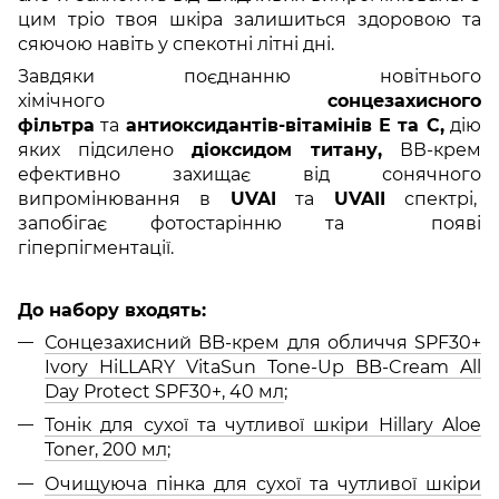
цим тріо твоя шкіра залишиться здоровою та
сяючою навіть у спекотні літні дні.
Завдяки поєднанню новітнього
хімічного
сонцезахисного
фільтра
та
антиоксидантів-вітамінів Е та С,
дію
яких підсилено
діоксидом титану,
ВВ-крем
ефективно захищає від сонячного
випромінювання в
UVAI
та
UVAII
спектрі,
запобігає фотостарінню та появі
гіперпігментації.
До набору входять:
Сонцезахисний BB-крем для обличчя SPF30+
Ivory HiLLARY VitaSun Tone-Up BB-Cream All
Day Protect SPF30+, 40 мл
;
Тонік для сухої та чутливої шкіри Hillary Aloe
Toner, 200 мл
;
Очищуюча пінка для сухої та чутливої шкіри