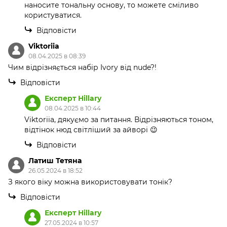
наносите тональну основу, то можете сміливо
користуватися.
Відповісти
Viktoriia
08.04.2025 в 08:39
Чим відрізняється набір Ivory від nude?!
Відповісти
Експерт Hillary
08.04.2025 в 10:44
Viktoriia, дякуємо за питання. Відрізняються тоном,
відтінок нюд світліший за айворі 😉
Відповісти
Латиш Тетяна
26.05.2024 в 18:52
З якого віку можна використовувати тонік?
Відповісти
Експерт Hillary
27.05.2024 в 10:57