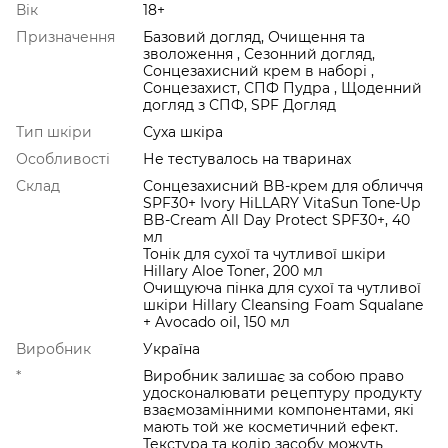
Вік
18+
Призначення
Базовий догляд, Очищення та
зволоження , Сезонний догляд,
Сонцезахисний крем в наборі ,
Сонцезахист, СПФ Пудра , Щоденний
догляд з СПФ, SPF Догляд
Тип шкіри
Суха шкіра
Особливості
Не тестувалось на тваринах
Склад
Сонцезахисний BB-крем для обличчя
SPF30+ Ivory HiLLARY VitaSun Tone-Up
BB-Cream All Day Protect SPF30+, 40
мл
Тонік для сухої та чутливої шкіри
Hillary Aloe Toner, 200 мл
Очищуюча пінка для сухої та чутливої
шкіри Hillary Cleansing Foam Squalane
+ Avocado oil, 150 мл
Виробник
Україна
*
Виробник залишає за собою право
удосконалювати рецептуру продукту
взаємозамінними компонентами, які
мають той же косметичний ефект.
Текстура та колір засобу можуть