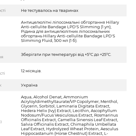
сті
Не тестувалось на тваринах
Антицелюлітні ліпосомальні обгортання Hillary
Anti-cellulite Bandage LPD'S Slimming (1 уп);
Рідина для антицелюлітних ліпосомальних
обгортань Hillary Anti-cellulite Bandage LPD'S
Slimming Fluid, 500 мл (1 б).
Зберігати при температурі від +5°С до +25°С.
ня
12 місяців.
сті
к
Україна
Aqua, Alcohol Denat, Ammonium
Acryloyldimethyltaurate/VP Copolymer, Menthol,
Glycerin, Sorbitol, Laminaria Digitata Extract,
Hedera Helix (Ivy) Extract, Lecithin, Ascophyllum
Nodosum/Fucus Vesiculosus Extract, Rosmarinus
Officinalis Extract, Camellia Sinensis Leaf Extract,
I
Salvia Officinalis Extract, Chimaphila Umbellata
Leaf Extract, Hydrolyzed Wheat Protein, Aesculus
Hippocastanum (Horse Chestnut) Extract, L-