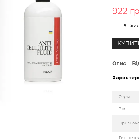
922 г
%
Ввійти
д
КУПИТ
Опис
Ві
Характер
Серія
Вік
Признач
Тип шкір