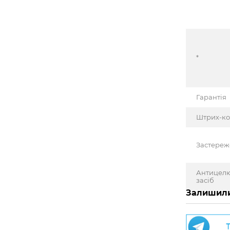
*
Гарантія
Штрих-к
Застере
Антицел
засіб
Залишили