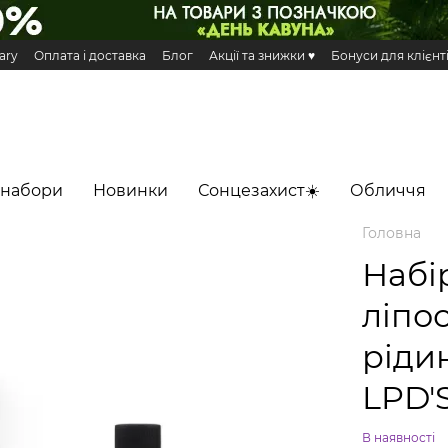
ary
Оплата і доставка
Блог
Акції та знижки ♥️
Бонуси для клієнт
н та повернення
Публічна оферта
Еко сертифікати і сертифікація
 Додаток HiLLARY
 набори
Новинки
Сонцезахист☀️
Обличчя
Головна
Набі
ліпо
рідин
LPD'
В наявності