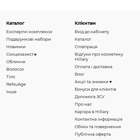
Каталог
Клієнтам
Експертні комплекси
Вхід до кабінету
Подарункові набори
Каталог
Новинки
Співпраця
Сонцезахист☀️
Відгуки про косметику
Hillary
Обличчя
Оплата і доставка
Волосся
Блог
Тіло
Акції та знижки ♥️
ReNuAge
Бонуси для клієнтів
Інше
Допомога ЗСУ
Про нас
Карʼєра в Hillary
Контактна інформація
Обмін та повернення
Публічна оферта