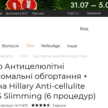
Укр
Eng
Бажання
ів
Допомога ЗСУ
Про нас
Реферальна програма Hillary
Вхід
Волосся
Тіло
ReNuAge
Інше
Каталог
Тіло
Експертні комплекси для тіла
р Антицелюлітні
сомальні обгортання +
а Hillary Anti-cellulite
S Slimming (6 процедур)
Артикул: HI-11-875
3 відгуки