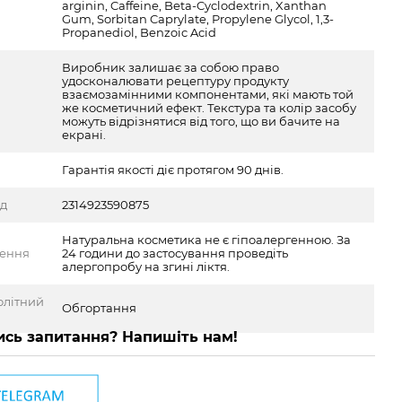
arginin, Caffeine, Beta-Cyclodextrin, Xanthan
Gum, Sorbitan Caprylate, Propylene Glycol, 1,3-
Propanediol, Benzoic Acid
Виробник залишає за собою право
удосконалювати рецептуру продукту
взаємозамінними компонентами, які мають той
же косметичний ефект. Текстура та колір засобу
можуть відрізнятися від того, що ви бачите на
екрані.
Гарантія якості діє протягом 90 днів.
од
2314923590875
Натуральна косметика не є гіпоалергенною. За
ження
24 години до застосування проведіть
алергопробу на згині ліктя.
юлітний
Обгортання
сь запитання? Напишіть нам!