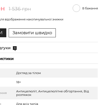
рн
1 536 грн
В бажання
ля відображення накопичувальної знижки
И
Замовити швидко
дгуки
3
истики
Догляд за тілом
18+
Антицелюліт, Антицелюлітне обгортання, Від
ення
розтяжок
и
Для всіх типів