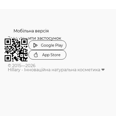
Мобільна версія
Завантажити застосунок
Google Play
App Store
© 2015—2026
Hillary - Інноваційна натуральна косметика ❤