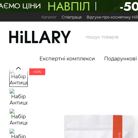
Перейти до основного контенту
Каталог
Співпраця
Відгуки про косметику Hill
Карʼєра в Hillary
Контактна інформація
Обмі
Міжнародні партнери
Сервіс для бізнесу

Експертні комплекси
Подарункові
−40%