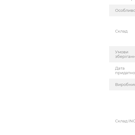
Особливо
Склад
Умови
зберіган
Дата
придатно
Виробни
Cклад INC