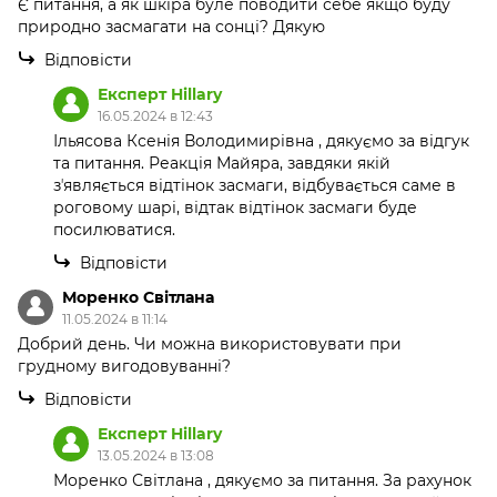
Є питання, а як шкіра буле поводити себе якщо буду
природно засмагати на сонці? Дякую
Відповісти
Експерт Hillary
16.05.2024 в 12:43
Ільясова Ксенія Володимирівна , дякуємо за відгук
та питання. Реакція Майяра, завдяки якій
зʼявляється відтінок засмаги, відбувається саме в
роговому шарі, відтак відтінок засмаги буде
посилюватися.
Відповісти
Моренко Світлана
11.05.2024 в 11:14
Добрий день. Чи можна використовувати при
грудному вигодовуванні?
Відповісти
Експерт Hillary
13.05.2024 в 13:08
Моренко Світлана , дякуємо за питання. За рахунок