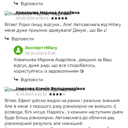
Відповісти
Ковальова Марина Андріївна
06.06.2024 в 08:04
Вітаю! Рідко пишу відгуки... Але! Автозасмага від Hillary
мене дуже приємно здивувала! Дякую , що Ви є!
Відповісти
Експерт Hillary
06.06.2024 в 11:08
Ковальова Марина Андріївна , дякуємо за Ваш
відгук, дуже раді, що все сподобалось,
користуйтесь із задоволенням 😘
Відповісти
Ільясова Ксенія Володимирівна
15.05.2024 в 20:52
Вітаю. Ефект дійсно видно на ранок і реально значний.
Але в мене з першого разу рівномірно не вийшло. Є
розводи, білі місця. Надіюсь , з кожним наступним днем
буде більш рівномірно. Автозасмага до обличчя дає
рівномірний результа, але ніжніший.