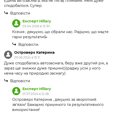
Єдина автозасмага, яка не лягає плямами. Мені дуже
сподобалося. Супер
Відповісти
Експерт Hillary
03.04.2026 в 13:30
Ксенія , дякуємо, що обрали нас. Радіємо, що маєте
гарні результати🥳
Відповісти
Островерх Катерина
29.06.2024 в 15:11
Дуже сподобалась автозасмага, беру вже другий рік, а
зараз ще знижки дуже приємні)))раджу усім у кого
нема часу на природню засмагу)
Відповісти
Експерт Hillary
01.07.2024 в 12:28
Островерх Катерина , дякуємо за зворотний
зв'язок! Бажаємо приємного та результативного
використання!