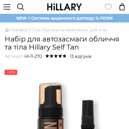
NEW ⌇ Система щоденного догляду із PDRN
Каталог
Тіло
Експертні комплекси для тіла
Набір для автозасмаги обличчя
та тіла Hillary Self Tan
Артикул:
HI-11-270
13 відгуків
−40%