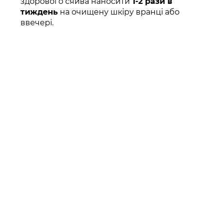
здорового сяйва наносити
1-2 рази в
тиждень
на очищену шкіру вранці або
ввечері.