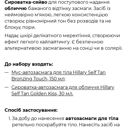
Сироватка-сяйво
для поступового надання
обличчю
бажаного відтінку засмаги. Засіб із
неймовірно м'якою, легкою консистенцією
створює рівномірний тон без розводів та не
блокує пори.
Надає шкірі делікатного мерехтіння, створюючи
ефект легкого хайлайтингу. Є безпечною
альтернативою засмаганню на сонці чи в солярії.
До набору входять:
Мус-автозасмага для тіла Hillary Self Tan
Bronzing Touch, 150 мл;
Сироватка-автозасмага для обличчя Hillary
Self Tan Golden Kiss, 30 мл.
Спосіб застосування:
За добу до нанесення
автозасмаги для тіла
ретельно поскрабуйте тіло. Нанесіть засіб на