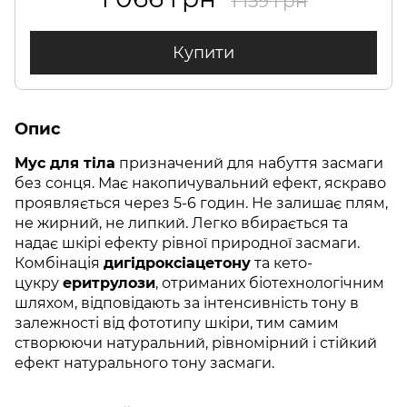
1 159 грн
Купити
Опис
Мус для тіла
призначений для набуття засмаги
без сонця. Має накопичувальний ефект, яскраво
проявляється через 5-6 годин. Не залишає плям,
не жирний, не липкий. Легко вбирається та
надає шкірі ефекту рівної природної засмаги.
Комбінація
дигідроксіацетону
та кето-
цукру
еритрулози
, отриманих біотехнологічним
шляхом, відповідають за інтенсивність тону в
залежності від фототипу шкіри, тим самим
створюючи натуральний, рівномірний і стійкий
ефект натурального тону засмаги.