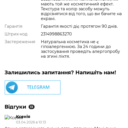
мають той же косметичний ефект.
Текстура та колір засобу можуть
відрізнятися від того, що ви бачите на
екрані.
Гарантія
Гарантія якості діє протягом 90 днів.
Штрих-код
2314998863270
Застереження
Натуральна косметика не є
гіпоалергенною. За 24 години до
застосування проведіть алергопробу
на згині ліктя.
Залишились запитання? Напишіть нам!
Відгуки
13
Ксенія
03.04.2026 в 10:13