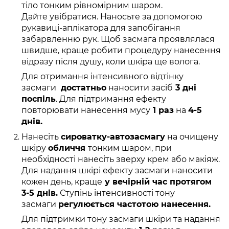
тіло тонким рівномірним шаром.
Дайте увібратися. Наносьте за допомогою
рукавиці-аплікатора для запобігання
забарвленню рук. Щоб засмага проявлялася
швидше, краще робити процедуру нанесення
відразу після душу, коли шкіра ще волога.
Для отримання інтенсивного відтінку
засмаги
достатньо
наносити засіб
3 дні
поспіль
. Для підтримання ефекту
повторювати нанесення мусу
1 раз
на
4-5
днів.
Нанесіть
сироватку-автозасмагу
на очищену
шкіру
обличчя
тонким шаром, при
необхідності нанесіть зверху крем або макіяж.
Для надання шкірі ефекту засмаги наносити
кожен день, краще
у вечірній час протягом
3-5 днів.
Ступінь інтенсивності тону
засмаги
регулюється частотою нанесення.
Для підтримки тону засмаги шкіри та надання