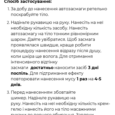
Спосіб застосування:
За добу до нанесення автозасмаги ретельно
поскрабуйте тіло.
Надіньте рукавицю на руку. Нанесіть на неї
необхідну кількість засобу. Нанесіть
автозасмагу на тіло тонким рівномірним
шаром. Дайте увібратися. Щоб засмага
проявлялася швидше, краще робити
процедуру нанесення відразу після душу,
коли шкіра ще волога. Для отримання
інтенсивного відтінку
засмаги
достатньо
наносити засіб
3 дні
поспіль
. Для підтримання ефекту
повторювати нанесення мусу
1 раз
на
4-5
днів.
Перед нанесенням збовтайте
шимер. Надіньте рукавицю на
руку. Нанесіть на неї необхідну кількість крем-
гелю і нанесіть його на тіло масажними
рухами до повного вбирання. Завдяки