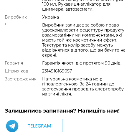
100 мл, Рукавиця-аплікатор для
шиммера, автозасмаги.
Виробник
Україна
*
Виробник залишає за собою право
удосконалювати рецептуру продукту
взаємозамінними компонентами, які
мають той же косметичний ефект.
Текстура та колір засобу можуть
відрізнятися від того, що ви бачите на
екрані.
Гарантія
Гарантія якості діє протягом 90 днів.
Штрих-код
2314916169057
Застереження
Натуральна косметика не є
гіпоалергенною. За 24 години до
застосування проведіть алергопробу
на згині ліктя.
Залишились запитання? Напишіть нам!