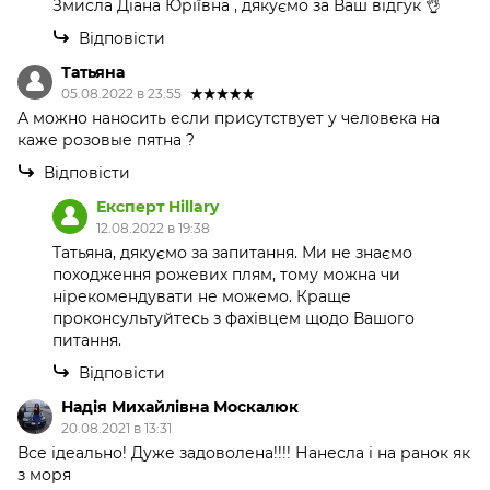
Змисла Діана Юріївна , дякуємо за Ваш відгук 👌
Відповісти
Татьяна
05.08.2022 в 23:55
А можно наносить если присутствует у человека на
каже розовые пятна ?
Відповісти
Експерт Hillary
12.08.2022 в 19:38
Татьяна, дякуємо за запитання. Ми не знаємо
походження рожевих плям, тому можна чи
нірекомендувати не можемо. Краще
проконсультуйтесь з фахівцем щодо Вашого
питання.
Відповісти
Надія Михайлівна Москалюк
20.08.2021 в 13:31
Все ідеально! Дуже задоволена!!!! Нанесла і на ранок як
з моря