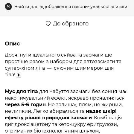
Ввійти
для відображення накопичувальної знижки
%
До обраного
Опис
Досягнути ідеального сяйва та засмаги ще
простіше разом з набором для автозасмаги та
супер-хітом літа
сяючим шиммером для
—
тіла!
☀️
Мус для тіла
для набуття засмаги без сонця має
накопичувальний ефект, яскраво проявляється
через 5-6 годин
. Не залишає плям, не жирний,
не липкий. Легко вбирається та
надає шкірі
ефекту рівної природної засмаги
. Комбінація
дигідроксіацетону та кето-цукру еритрулози,
отриманих біотехнологічним шляхом,