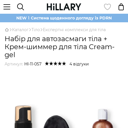
NEW ⌇ Система щоденного догляду із PDRN
Каталог
Тіло
Експертні комплекси для тіла
Набір для автозасмаги тіла +
Крем-шиммер для тіла Cream-
gel
Артикул:
HI-11-057
4 відгуки