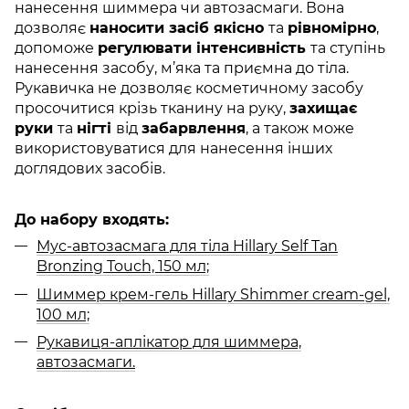
нанесення шиммера чи автозасмаги. Вона
дозволяє
наносити засіб якісно
та
рівномірно
,
допоможе
регулювати інтенсивність
та ступінь
нанесення засобу, м’яка та приємна до тіла.
Рукавичка не дозволяє косметичному засобу
просочитися крізь тканину на руку,
захищає
руки
та
нігті
від
забарвлення
, а також може
використовуватися для нанесення інших
доглядових засобів.
До набору входять:
Мус-автозасмага для тіла Hillary Self Tan
Bronzing Touch, 150 мл;
Шиммер крем-гель Hillary Shimmer cream-gel,
100 мл;
Рукавиця-аплікатор для шиммера,
автозасмаги.