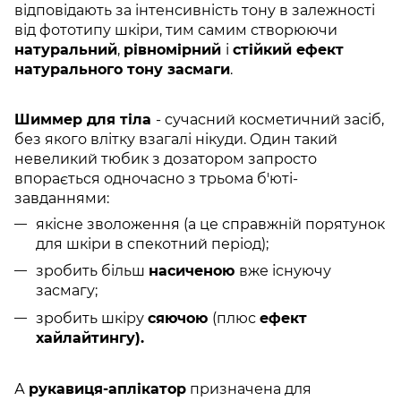
відповідають за інтенсивність тону в залежності
від фототипу шкіри, тим самим створюючи
натуральний
,
рівномірний
і
стійкий ефект
натурального тону засмаги
.
Шиммер для тіла
- сучасний косметичний засіб,
без якого влітку взагалі нікуди. Один такий
невеликий тюбик з дозатором запросто
впорається одночасно з трьома б'юті-
завданнями:
якісне зволоження (а це справжній порятунок
для шкіри в спекотний період);
зробить більш
насиченою
вже існуючу
засмагу;
зробить шкіру
сяючою
(плюс
ефект
хайлайтингу).
А
рукавиця-аплікатор
призначена для