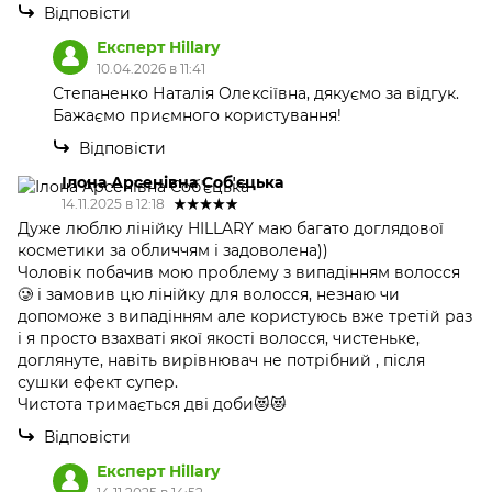
Відповісти
Експерт Hillary
10.04.2026 в 11:41
Степаненко Наталія Олексіївна, дякуємо за відгук.
Бажаємо приємного користування!
Відповісти
Ілона Арсенівна Собʼєцька
14.11.2025 в 12:18
Дуже люблю лінійку HILLARY маю багато доглядової
косметики за обличчям і задоволена))
Чоловік побачив мою проблему з випадінням волосся
🥲 і замовив цю лінійку для волосся, незнаю чи
допоможе з випадінням але користуюсь вже третій раз
і я просто взахваті якої якості волосся, чистеньке,
доглянуте, навіть вирівнювач не потрібний , після
сушки ефект супер.
Чистота тримається дві доби😻😻
Відповісти
Експерт Hillary