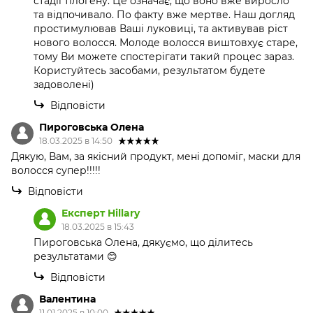
стадії тілогену. Це означає, що воно вже виросло
та відпочивало. По факту вже мертве. Наш догляд
простимулював Ваші луковиці, та активував ріст
нового волосся. Молоде волосся виштовхує старе,
тому Ви можете спостерігати такий процес зараз.
Користуйтесь засобами, результатом будете
задоволені)
Відповісти
Пироговська Олена
18.03.2025 в 14:50
Дякую, Вам, за якісний продукт, мені допоміг, маски для
волосся супер!!!!!
Відповісти
Експерт Hillary
18.03.2025 в 15:43
Пироговська Олена, дякуємо, що ділитесь
результатами 😊
Відповісти
Валентина
11.01.2025 в 10:00