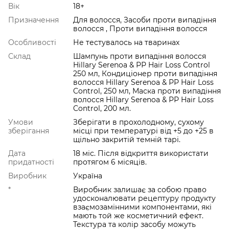
Вік
18+
Призначення
Для волосся, Засоби проти випадіння
волосся , Проти випадіння волосся
Особливості
Не тестувалось на тваринах
Склад
Шампунь проти випадіння волосся
Hillary Serenoa & РР Hair Loss Control
250 мл, Кондиціонер проти випадіння
волосся Hillary Serenoa & РР Hair Loss
Control, 250 мл, Маска проти випадіння
волосся Hillary Serenoa & РР Hair Loss
Control, 200 мл.
Умови
Зберігати в прохолодному, сухому
зберігання
місці при температурі від +5 до +25 в
щільно закритій темній тарі.
Дата
18 міс. Після відкриття використати
придатності
протягом 6 місяців.
Виробник
Україна
*
Виробник залишає за собою право
удосконалювати рецептуру продукту
взаємозамінними компонентами, які
мають той же косметичний ефект.
Текстура та колір засобу можуть