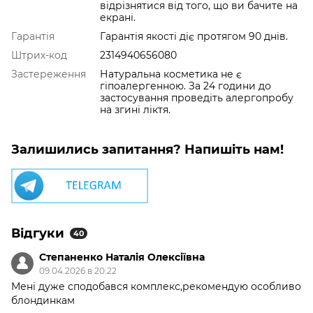
відрізнятися від того, що ви бачите на
екрані.
Гарантія
Гарантія якості діє протягом 90 днів.
Штрих-код
2314940656080
Застереження
Натуральна косметика не є
гіпоалергенною. За 24 години до
застосування проведіть алергопробу
на згині ліктя.
Залишились запитання? Напишіть нам!
Відгуки
40
Степаненко Наталія Олексіївна
09.04.2026 в 20:22
Мені дуже сподобався комплекс,рекомендую особливо
блондинкам