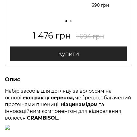
690 грн
1 476 грн
1 604 грн
Купити
Опис
Набір засобів для догляду за волоссям на
основі
екстракту сереноа,
чебрецю, збагачений
протеїнами пшениці,
ніацинамідом
та
інноваційним компонентом для відновлення
волосся
CRAMBISOL
.