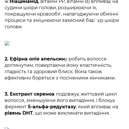
ж
Ніацинамід
, вітамін РР, вітамін В) впливає на
судини шкіри голови, розширюючи їх,
покращуючи кровообіг, налагоджуючи обмінні
процеси та зміцнюючи захисний бар`єр шкіри
голови.
2. Ефірна олія апельсин
у робить волосся
доглянутим, повертаючи йому еластичність,
гладкість та здоровий блиск. Вона також
ефективно бореться з посіченими кінчиками.
3. Екстракт сереноа
подовжує життєвий цикл
волосся, зменшуючи його випадіння, і блокує
фермент
5-альфа-редуктазу
, який впливає на
рівень DHT
, що може викликати випадіння.