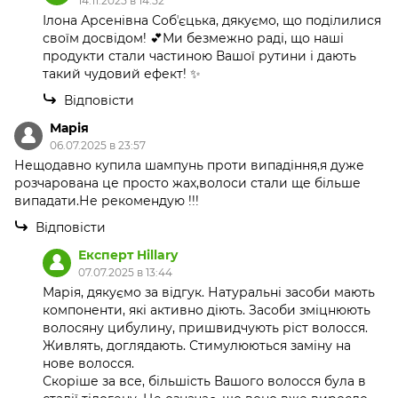
14.11.2025 в 14:52
Ілона Арсенівна Собʼєцька, дякуємо, що поділилися
своїм досвідом! 💕Ми безмежно раді, що наші
продукти стали частиною Вашої рутини і дають
такий чудовий ефект! ✨
Відповісти
Марія
06.07.2025 в 23:57
Нещодавно купила шампунь проти випадіння,я дуже
розчарована це просто жах,волоси стали ще більше
випадати.Не рекомендую !!!
Відповісти
Експерт Hillary
07.07.2025 в 13:44
Марія, дякуємо за відгук. Натуральні засоби мають
компоненти, які активно діють. Засоби зміцнюють
волосяну цибулину, пришвидчують ріст волосся.
Живлять, доглядають. Стимулюються заміну на
нове волосся.
Скоріше за все, більшість Вашого волосся була в