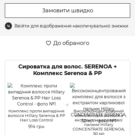
Замовити швидко
Ввійти
для відображення накопичувальної знижки
%
До обраного
Сироватка для волос. SERENOA +
Комплекс Serenoa & РР
Комплекс проти випадіння
Висококонцентрований
волосся Hillary Serenoa & РР
комплекс для волосся з
Hair Loss Control
екстрактом карликової
в
пальми Hillary
914 грн
CONСENTRATE SERENOA,
50 мл