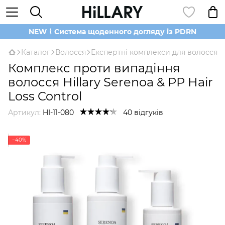
NEW ⌇ Система щоденного догляду із PDRN
Каталог
Волосся
Експертні комплекси для волосся
Комплекс проти випадіння
волосся Hillary Serenoa & РР Hair
Loss Control
Артикул:
HI-11-080
40 відгуків
−40%