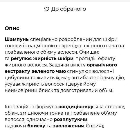
До обраного
Опис
Шампунь
спеціально розроблений для шкіри
голови із надмірною секрецією шкірного сала па
позбавленого об’єму волосся. Очищає
та
регулює жирність шкіри
, протидіє ефекту
жирного волосся. Завдяки вмісту
органічного
екстракту зеленого чаю
стимулює волосяні
цибулини та живить їх, має антибактеріальну дію,
усуває жирність волосся і дарує йому
неймовірний блиск та довготривалий об’єм.
Інноваційна формула
кондиціонеру
, яка створює
об'єм, зміцнюючи тонке та позбавлене об’єму
волосся, одночасно
розплутуючи
,
надаючи
блиску
та
зволоження
. Сприяє