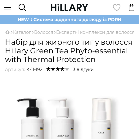
NEW ⌇ Система щоденного догляду із PDRN
Каталог
Волосся
Експертні комплекси для волосся
Набір для жирного типу волосся
Hillary Green Tea Phyto-essential
with Thermal Protection
Артикул:
K-11-192
3 відгуки