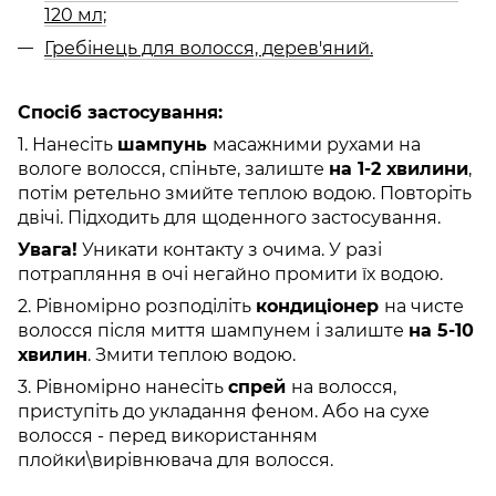
120 мл;
Гребінець для волосся, дерев'яний
.
Спосіб застосування:
1. Нанесіть
шампунь
масажними рухами на
вологе волосся, спіньте, залиште
на 1-2 хвилини
,
потім ретельно змийте теплою водою. Повторіть
двічі. Підходить для щоденного застосування.
Увага!
Уникати контакту з очима. У разі
потрапляння в очі негайно промити їх водою.
2. Рівномірно розподіліть
кондиціонер
на чисте
волосся після миття шампунем і залиште
на 5-10
хвилин
. Змити теплою водою.
3. Рівномірно нанесіть
спрей
на волосся,
приступіть до укладання феном. Або на сухе
волосся - перед використанням
плойки\вирівнювача для волосся.