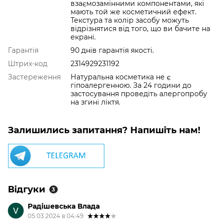
взаємозамінними компонентами, які
мають той же косметичний ефект.
Текстура та колір засобу можуть
відрізнятися від того, що ви бачите на
екрані.
Гарантія
90 днів гарантія якості.
Штрих-код
2314929231192
Застереження
Натуральна косметика не є
гіпоалергенною. За 24 години до
застосування проведіть алергопробу
на згині ліктя.
Залишились запитання? Напишіть нам!
Відгуки
3
Радішевська Влада
05.03.2024 в 04:49