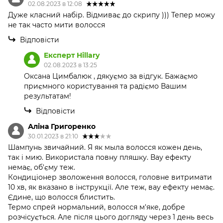
02.08.2023 в 12:08
Дуже класний набір. Відмиває до скрипу ))) Тепер можу
не так часто мити волосся
Відповісти
Експерт Hillary
02.08.2023 в 13:25
Оксана Цимбалюк , дякуємо за відгук. Бажаємо
приємного користування та радіємо Вашим
результатам!
Відповісти
Аліна Григоренко
30.01.2023 в 21:10
Шампунь звичайний. Я як мыла волосся кожен день,
так і мию. Використала повну пляшку. Вау ефекту
немає, об'єму теж.
Кондиціонер зволоження волосся, головне витримати
10 хв, як вказано в інструкції. Але теж, вау ефекту немає.
Єдине, що волосся блистить.
Термо спрей нормальний, волосся м'яке, добре
розчісується. Але після цього догляду через 1 день весь