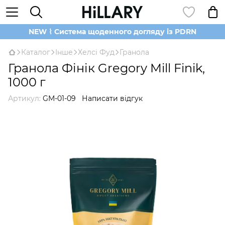
NEW ⌇ Система щоденного догляду із PDRN
Каталог
Інше
Хелсі Фуд
Гранола
Гранола Фінік Gregory Mill Finik,
1000 г
Артикул:
GM-01-09
Написати відгук