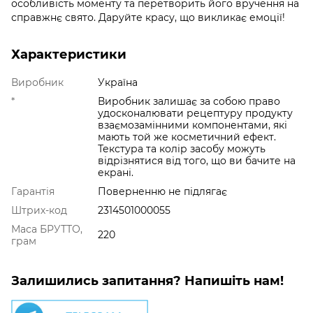
особливість моменту та перетворить його вручення на
справжнє свято. Даруйте красу, що викликає емоції!
Характеристики
Виробник
Україна
*
Виробник залишає за собою право
удосконалювати рецептуру продукту
взаємозамінними компонентами, які
мають той же косметичний ефект.
Текстура та колір засобу можуть
відрізнятися від того, що ви бачите на
екрані.
Гарантія
Поверненню не підлягає
Штрих-код
2314501000055
Маса БРУТТО,
220
грам
Залишились запитання? Напишіть нам!