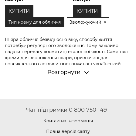
КУПИТИ
КУПИТИ
Тип крему для обличчя
Зволожуючий
Шкіра обличчя безвідносно віку, способу життя
потребує регулярного зволоження. Тому важливо
надати перевагу косметиці еталонної якості. Саме такі
креми для зволоження шкіри, призначені для
повсякденного догляду
, пропонує наш український
бренд Hillary Сosmetics. Всі доглядові засоби, створені
Розгорнути
за найвищими стандартами якості, перетворюють
звичне піклування на особливий приємним ритуал.
Тому купити зволожуючий
крем
для обличчя від Hillary
означає подарувати собі любов та турботу про красу.
Пропонуємо детально ознайомитися із важливими
перевагами косметики, яка є втіленням натуральності,
Чат підтримки 0 800 750 149
інновацій, високих дерматологічних стандартів.
Контактна інформація
Зволожуючий крем для обличчя від
Hillary: чому варто купити
Повна версія сайту