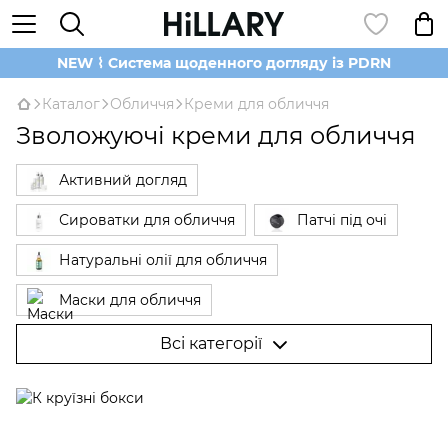
NEW ⌇ Система щоденного догляду із PDRN
Каталог
Обличчя
Креми для обличчя
Зволожуючі креми для обличчя
Активний догляд
Сироватки для обличчя
Патчі під очі
Натуральні олії для обличчя
Маски для обличчя
Б'юті Гаджети для обличчя
Вії та брови
Всі категорії
Догляд за губами
Очищення та тонізування
Пудра