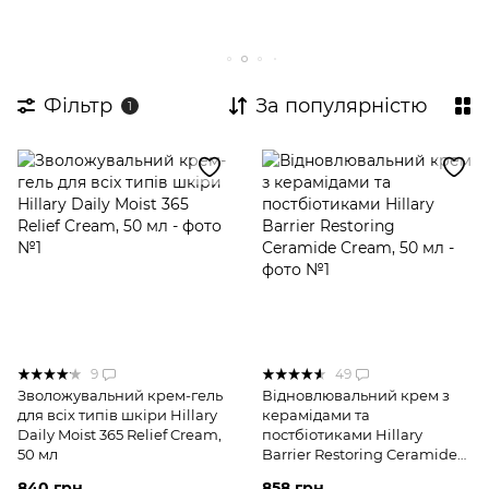
Креми для обличчя
Демакіяж
Експертні комплекси для обличчя
Пробники для обличчя
Фільтр
За популярністю
1
Догляд за типом шкіри
Сонцезахист
9
49
Зволожувальний крем-гель
Відновлювальний крем з
для всіх типів шкіри Hillary
керамідами та
Daily Moist 365 Relief Cream,
постбіотиками Hillary
50 мл
Barrier Restoring Ceramide
Cream, 50 мл
840 грн
858 грн