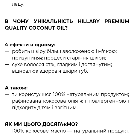
ладу.
В ЧОМУ УНІКАЛЬНІСТЬ HILLARY PREMIUM
QUALITY COCONUT OIL?
4 ефекти в одному:
робить шкіру більш зволоженою і м'якою;
призупиняє процеси старіння шкіри;
сухе волосся стає гладким і доглянутим;
відновлює здоров'я шкіри губ.
А також:
ти користуєшся 100% натуральним продуктом;
рафінована кокосова олія є гіпоалергенною і
підходить дітям і вагітним.
ЯК МИ ЦЬОГО ДОСЯГАЄМО?
100% кокосове масло — натуральний продукт,