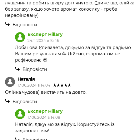
лущення та робить шкіру доглянутою. Єдине що, олійка
без запаху, якщо хочете аромат кокосику - треба
нерафіновану)
Відповісти
Експерт Hillary
24.11.2024 в 16:46
Лобанова Єлизавета, дякуємо за відгук та радіємо
Вашим результатам 🥳 Дійсно, із ароматом не
рафінована 😉
Відповісти
Наталія
17.06.2024 в 14:04
Олійка чудова) вистачить на довго.
Відповісти
Експерт Hillary
17.06.2024 в 14:08
Наталія, дякуємо за відгук. Користуйтесь із
задоволенням!
Відповісти