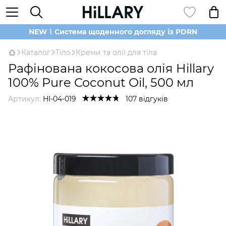
NEW ⌇ Система щоденного догляду із PDRN
Каталог
Тіло
Креми та олії для тіла
Рафінована кокосова олія Hillary
100% Pure Coconut Oil, 500 мл
Артикул:
HI-04-019
107 відгуків