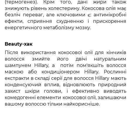
(термогенез). Крім того, дані жири також
знижують рівень холестерину. Кокосова олія має
безліч переваг, але ключовими є: антимікробні
ефекти, сприяння схудненню і прискорення
енергетичного метаболізму мозку.
Beauty-хак
Після використання кокосової олії для кінчиків
волосся змийте його двічі натуральним
шампунем Hillary, а потім пом'якшіть волосся
маскою або кондиціонером Hillary. Рослинні
екстракти в складі серії для волосся Hillary мають
конденсуючий вплив, відновлюють природний
захист шкіри голови, і ефективно виводять
комедогенні елементи кокосової олії, залишаючи
вашому волоссю тільки найкорисніше.