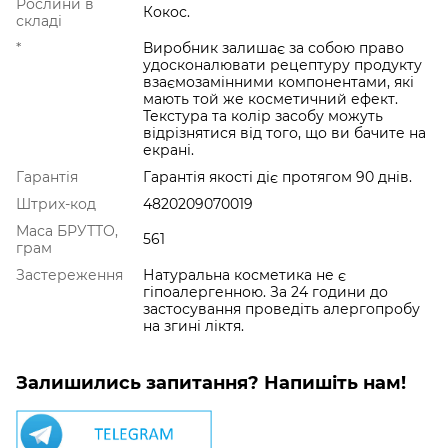
Рослини в
Кокос.
складі
*
Виробник залишає за собою право
удосконалювати рецептуру продукту
взаємозамінними компонентами, які
мають той же косметичний ефект.
Текстура та колір засобу можуть
відрізнятися від того, що ви бачите на
екрані.
Гарантія
Гарантія якості діє протягом 90 днів.
Штрих-код
4820209070019
Маса БРУТТО,
561
грам
Застереження
Натуральна косметика не є
гіпоалергенною. За 24 години до
застосування проведіть алергопробу
на згині ліктя.
Залишились запитання? Напишіть нам!