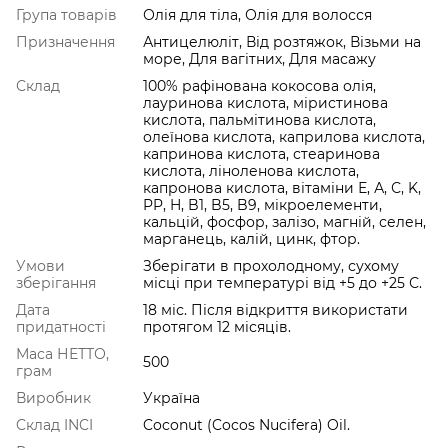
Група товарів
Олія для тіла, Олія для волосся
Призначення
Антицелюліт, Від розтяжок, Візьми на
море, Для вагітних, Для масажу
Склад
100% рафінована кокосова олія,
лауринова кислота, міристинова
кислота, пальмітинова кислота,
олеїнова кислота, каприлова кислота,
капринова кислота, стеаринова
кислота, ліноленова кислота,
капронова кислота, вітаміни Е, А, С, K,
PP, H, B1, B5, B9, мікроелементи,
кальцій, фосфор, залізо, магній, селен,
марганець, калій, цинк, фтор.
Умови
Зберігати в прохолодному, сухому
зберігання
місці при температурі від +5 до +25 С.
Дата
18 міс. Після відкриття використати
придатності
протягом 12 місяців.
Маса НЕТТО,
500
грам
Виробник
Україна
Cклад INCI
Coconut (Cocos Nucifera) Oil.