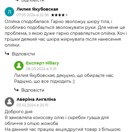
Лилия Якубовская
07.05.2024 в 22:56
Олійка сподобалася. Гарно зволожує шкіру тіла, і
особливо подобається зволожувати руки. Для мене це
проблема, з якою дуже гарно справляється олійка. Хоч і
трішки деякий час шкіра жирнувата після нанесення
олійки.
Відповісти
Експерт Hillary
08.05.2024 в 11:01
Лилия Якубовская, дякуємо, що обираєте нас.
Радіємо, що все підходить :)
Відповісти
Аверіна Ангеліна
03.02.2024 в 20:51
Доброго дня
Я замовляла кокосову олію і скребок гуаша для
обличчя з олією жожоба
На данний час працює акція,другий товар з більшою