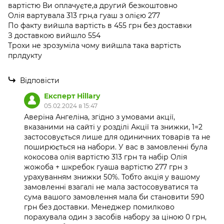
вартістю Ви оплачуєте,а другий безкоштовно
Олія вартувала 313 грн,а гуаш з олією 277
По факту вийшла вартість в 455 грн без доставки
З доставкою вийшло 554
Трохи не зрозуміла чому вийшла така вартість
прлдукту
Відповісти
Експерт Hillary
05.02.2024 в 15:47
Аверіна Ангеліна, згідно з умовами акції,
вказаними на сайті у розділі Акції та знижки, 1=2
застосовується лише для одиничних товарів та не
поширюється на набори. У вас в замовленні була
кокосова олія вартістю 313 грн та набір Олія
жожоба + шкребок гуаша вартістю 277 грн з
урахуванням знижки 50%. Тобто акція у вашому
замовленні взагалі не мала застосовуватися та
сума вашого замовлення мала би становити 590
грн без доставки. Менеджер помилково
порахувала один з засобів набору за ціною 0 грн,