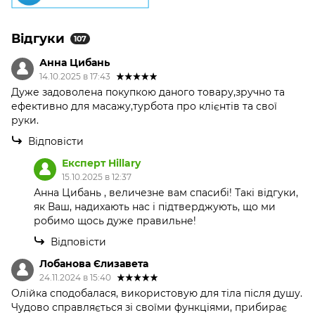
Відгуки
107
Анна Цибань
14.10.2025 в 17:43
Дуже задоволена покупкою даного товару,зручно та
ефективно для масажу,турбота про клієнтів та свої
руки.
Відповісти
Експерт Hillary
15.10.2025 в 12:37
Анна Цибань , величезне вам спасибі! Такі відгуки,
як Ваш, надихають нас і підтверджують, що ми
робимо щось дуже правильне!
Відповісти
Лобанова Єлизавета
24.11.2024 в 15:40
Олійка сподобалася, використовую для тіла після душу.
Чудово справляється зі своїми функціями, прибирає