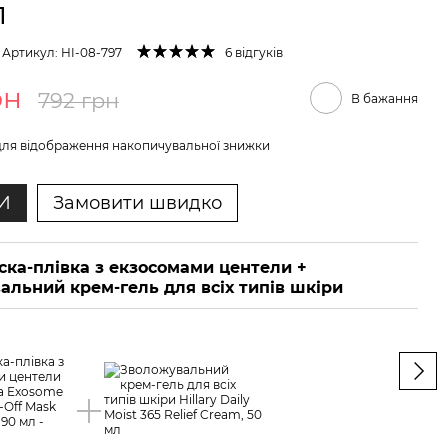
л
Артикул: HI-08-797
6 відгуків
рн
792 грн
В бажання
ля відображення накопичувальної знижки
И
Замовити швидко
ска-плівка з екзосомами центели +
Ра
альний крем-гель для всіх типів шкіри