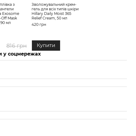
екзо
плівка з
Зволожувальний крем-
Hill
центели
гель для всіх типів шкіри
Radi
lla Exosome
Hillary Daily Moist 365
(Blue
-Off Mask
Relief Cream, 50 мл
, 90 мл
396 
420 грн
77
н
816 грн
Купити
 у соцмережах