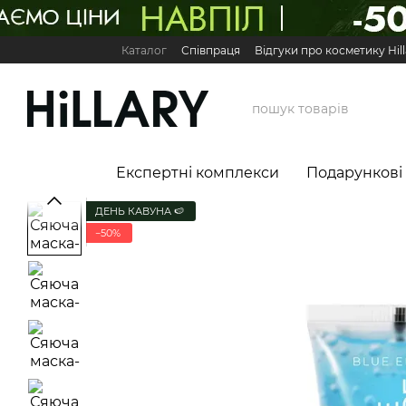
Перейти до основного контенту
Каталог
Співпраця
Відгуки про косметику Hill
Карʼєра в Hillary
Контактна інформація
Обмі
Міжнародні партнери
Сервіс для бізнесу

Експертні комплекси
Подарункові
ДЕНЬ КАВУНА 🍉
−50%