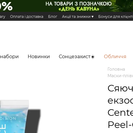
ary
Оплата і доставка
Блог
Акції та знижки ♥️
Бонуси для клієнт
н та повернення
Публічна оферта
Еко сертифікати і сертифікація
 Додаток HiLLARY
 набори
Новинки
Сонцезахист☀️
Обличчя
Головна
Маски-плів
Сяюч
екзо
Cent
Peel-