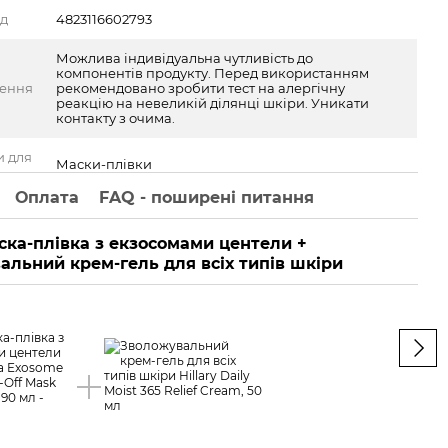
од
4823116602793
Можлива індивідуальна чутливість до
компонентів продукту. Перед використанням
ження
рекомендовано зробити тест на алергічну
реакцію на невеликій ділянці шкіри. Уникати
контакту з очима.
и для
Маски-плівки
Оплата
FAQ - поширені питання
ска-плівка з екзосомами центели +
Ра
альний крем-гель для всіх типів шкіри
Сяюч