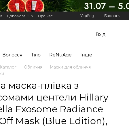
Укр
Eng
Бажання
ів
Допомога ЗСУ
Про нас
Реферальна програма Hillary
Вхід
Волосся
Тіло
ReNuAge
Інше
Каталог
Обличчя
Маски для обличчя
ки
а маска-плівка з
сомами центели Hillary
ella Exosome Radiance
Off Mask (Blue Edition),