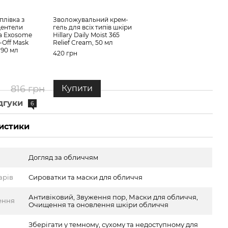
Сяюч
екзо
плівка з
Зволожувальний крем-
Hill
центели
гель для всіх типів шкіри
Radi
lla Exosome
Hillary Daily Moist 365
(Blue
-Off Mask
Relief Cream, 50 мл
, 90 мл
396 
420 грн
77
н
816 грн
Купити
дгуки
6
истики
Догляд за обличчям
арів
Сироватки та маски для обличчя
Антивіковий, Звуження пор, Маски для обличчя,
ення
Очищення та оновлення шкіри обличчя
Зберігати у темному, сухому та недоступному для