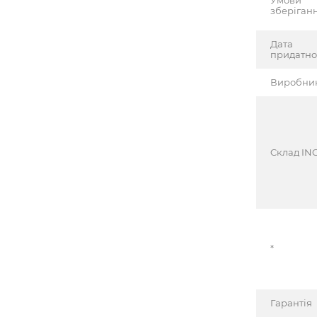
Умови
зберіган
Дата
придатно
Виробни
Cклад INC
*
Гарантія