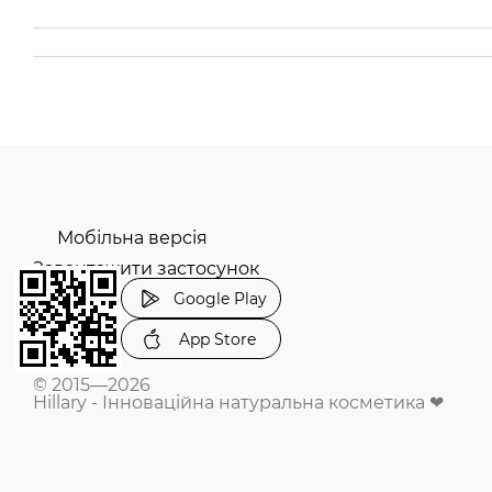
Мобільна версія
Завантажити застосунок
Google Play
App Store
© 2015—2026
Hillary - Інноваційна натуральна косметика ❤