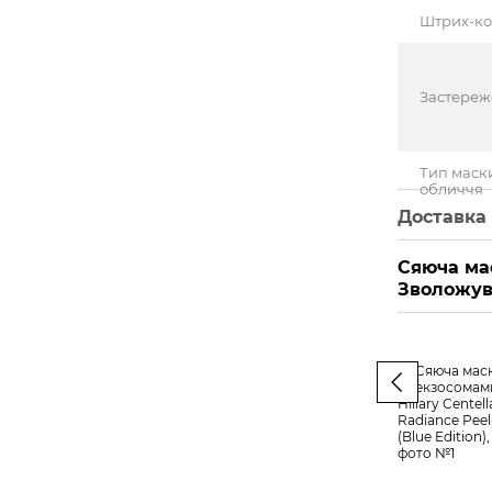
Штрих-к
Застере
Тип маск
обличчя
Доставка
Сяюча ма
Зволожув