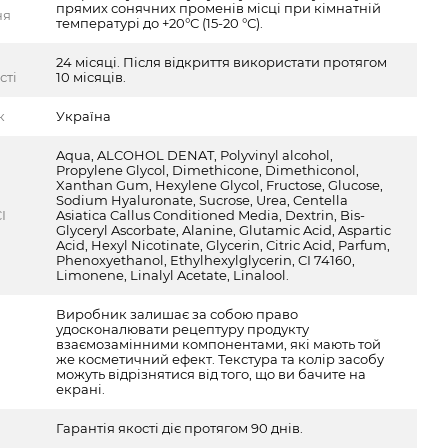
прямих сонячних променів місці при кімнатній
ня
температурі до +20°С (15-20 °С).
24 місяці. Після відкриття використати протягом
сті
10 місяців.
к
Україна
Aqua, ALCOHOL DENAT, Polyvinyl alcohol,
Propylene Glycol, Dimethicone, Dimethiconol,
Xanthan Gum, Hexylene Glycol, Fructose, Glucose,
Sodium Hyaluronate, Sucrose, Urea, Centella
I
Asiatica Callus Conditioned Media, Dextrin, Bis-
Glyceryl Ascorbate, Alanine, Glutamic Acid, Aspartic
Acid, Hexyl Nicotinate, Glycerin, Citric Acid, Parfum,
Phenoxyethanol, Ethylhexylglycerin, CI 74160,
Limonene, Linalyl Acetate, Linalool.
Виробник залишає за собою право
удосконалювати рецептуру продукту
взаємозамінними компонентами, які мають той
же косметичний ефект. Текстура та колір засобу
можуть відрізнятися від того, що ви бачите на
екрані.
Гарантія якості діє протягом 90 днів.