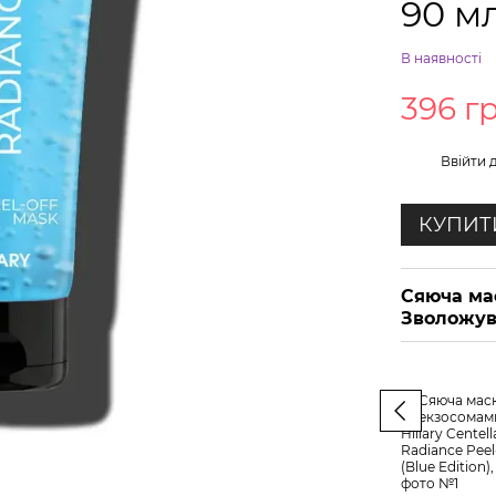
90 м
В наявності
396 г
%
Ввійти
д
КУПИТ
Сяюча ма
Зволожув