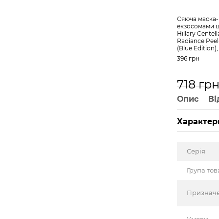
Сяюча маска-
екзосомами 
Hillary Cente
Radiance Peel
(Blue Edition)
396 грн
718 гр
Опис
Ві
Характер
Серія
Група тов
Признач