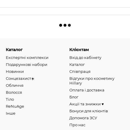
Каталог
Клієнтам
Експертні комплекси
Вхід до кабінету
Подарункові набори
Каталог
Новинки
Співпраця
Сонцезахист☀️
Відгуки про косметику
Hillary
Обличчя
Оплата і доставка
Волосся
Блог
Тіло
Акції та знижки ♥️
ReNuAge
Бонуси для клієнтів
Інше
Допомога ЗСУ
Про нас