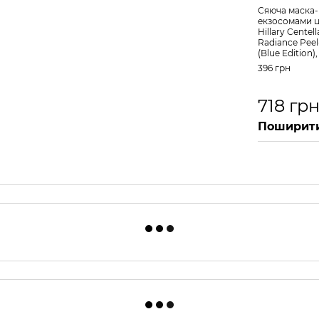
Сяюча маска-
екзосомами 
Hillary Cente
Radiance Peel
(Blue Edition)
396 грн
718 гр
Поширити