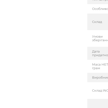
Особливо
Склад
Умови
зберіган
Дата
придатно
Маса НЕТ
грам
Виробни
Cклад INC