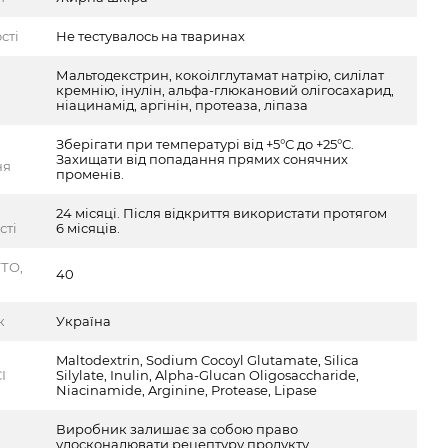
сті
Не тестувалось на тваринах
Мальтодекстрин, кокоілглутамат натрію, силілат
кремнію, інулін, альфа-глюкановий олігосахарид,
ніацинамід, аргінін, протеаза, ліпаза
Зберігати при температурі від +5°С до +25°С.
Захищати від попадання прямих сонячних
ня
променів.
24 місяці. Після відкриття використати протягом
сті
6 місяців.
ТО,
40
к
Україна
Maltodextrin, Sodium Cocoyl Glutamate, Silica
I
Silylate, Inulin, Alpha-Glucan Oligosaccharide,
Niacinamide, Arginine, Protease, Lipase
Виробник залишає за собою право
удосконалювати рецептуру продукту