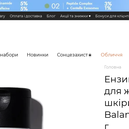
ary
Оплата і доставка
Блог
Акції та знижки ♥️
Бонуси для клієнт
н та повернення
Публічна оферта
Еко сертифікати і сертифікація
 Додаток HiLLARY
 набори
Новинки
Сонцезахист☀️
Обличчя
Головна
Ензи
для 
шкір
Balan
г