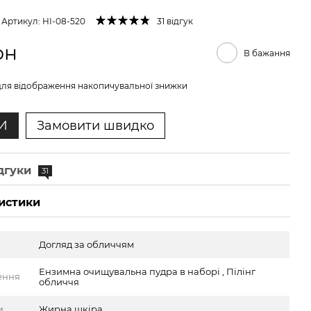
Артикул: HI-08-520
31 відгук
рн
В бажання
ля відображення накопичувальної знижки
И
Замовити швидко
дгуки
31
истики
Догляд за обличчям
Ензимна очищувальна пудра в наборі , Пілінг
ення
обличчя
и
Жирна шкіра