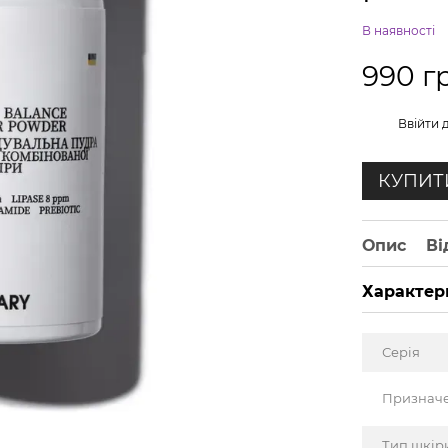
В наявності
990 г
%
Ввійти
д
КУПИТ
Опис
Ві
Характер
Серія
Признач
Тип шкір