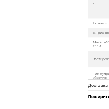
*
Гарантія
Штрих-к
Маса БРУ
грам
Застере
Тип пудр
обличчя
Доставка
Поширити