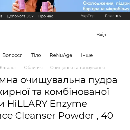
Укр
Eng
Бажання
ів
Допомога ЗСУ
Про нас
Реферальна програма Hillary
Вхід
Волосся
Тіло
ReNuAge
Інше
Каталог
Обличчя
Очищення та тонізування
мна очищувальна пудра
жирної та комбінованої
и HiLLARY Enzyme
ce Cleanser Powder , 40