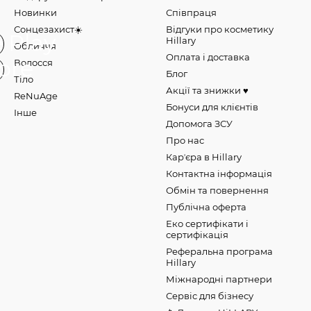
Новинки
Співпраця
Сонцезахист☀️
Відгуки про косметику
Hillary
Обличчя
Оплата і доставка
Волосся
Блог
Тіло
Акції та знижки ♥️
ReNuAge
Бонуси для клієнтів
Інше
Допомога ЗСУ
Про нас
Карʼєра в Hillary
Контактна інформація
Обмін та повернення
Публічна оферта
Еко сертифікати і
сертифікація
Реферальна програма
Hillary
Міжнародні партнери
Сервіс для бізнесу