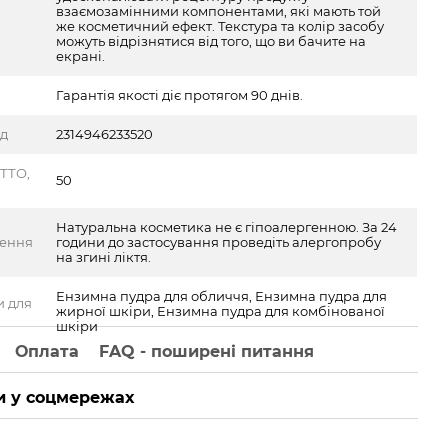
взаємозамінними компонентами, які мають той
же косметичний ефект. Текстура та колір засобу
можуть відрізнятися від того, що ви бачите на
екрані.
Гарантія якості діє протягом 90 днів.
од
2314946233520
ТТО,
50
Натуральна косметика не є гіпоалергенною. За 24
ження
години до застосування проведіть алергопробу
на згині ліктя.
Ензимна пудра для обличчя, Ензимна пудра для
и для
жирної шкіри, Ензимна пудра для комбінованої
шкіри
Оплата
FAQ - поширені питання
 у соцмережах