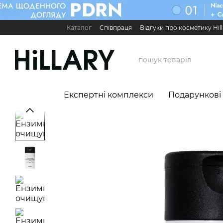
Перейти до основного контенту
Каталог
Співпраця
Відгуки про косметику Hill
Карʼєра в Hillary
Контактна інформація
Обмі
Міжнародні партнери
Сервіс для бізнесу

Експертні комплекси
Подарункові