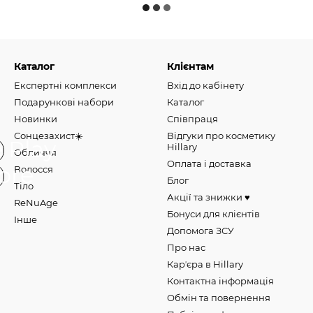
Каталог
Клієнтам
Експертні комплекси
Вхід до кабінету
Подарункові набори
Каталог
Новинки
Співпраця
Сонцезахист☀️
Відгуки про косметику
Hillary
Обличчя
Оплата і доставка
Волосся
Блог
Тіло
Акції та знижки ♥️
ReNuAge
Бонуси для клієнтів
Інше
Допомога ЗСУ
Про нас
Карʼєра в Hillary
Контактна інформація
Обмін та повернення