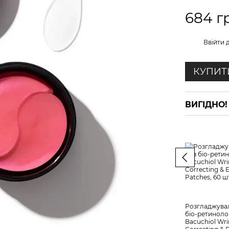
684 г
%
Ввійти
д
КУПИТ
ВИГІДНО! 
Розгладжувал
біо-ретинолом
Bacuchiol Wri