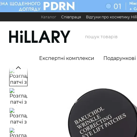
Перейти до основного контенту
Каталог
Співпраця
Відгуки про косметику Hill
Карʼєра в Hillary
Контактна інформація
Обмі
Міжнародні партнери
Сервіс для бізнесу

Експертні комплекси
Подарункові