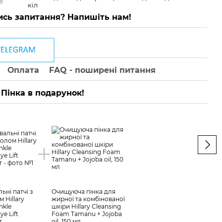
в
кіл
сь запитання? Напишіть нам!
Оплата
FAQ - поширені питання
Пінка в подарунок!
ВИГ
ьні патчі з
Очищуюча пінка для
Розг
 Hillary
жирної та комбінованої
біо-
nkle
шкіри Hillary Cleansing
Bacu
ye Lift
Foam Tamanu + Jojoba
Corre
т
oil, 150 мл
Patc