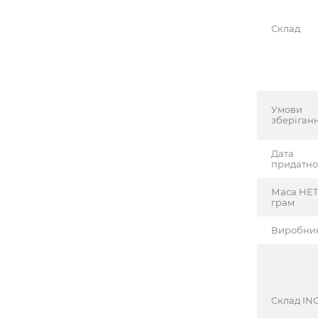
Склад
Умови
зберіган
Дата
придатно
Маса НЕТ
грам
Виробни
Cклад INC