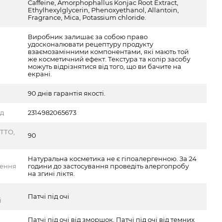
Caffeine, Amorphophallus Konjac Root Extract,
Ethylhexylglycerin, Phenoxyethanol, Allantoin,
Fragrance, Mica, Potassium chloride.
Виробник залишає за собою право
удосконалювати рецептуру продукту
взаємозамінними компонентами, які мають той
же косметичний ефект. Текстура та колір засобу
можуть відрізнятися від того, що ви бачите на
екрані.
90 днів гарантія якості.
од
2314982065673
ТТО,
90
Натуральна косметика не є гіпоалергенною. За 24
ження
години до застосування проведіть алергопробу
на згині ліктя.
Патчі під очі
і
Патчі під очі від зморшок, Патчі під очі від темних