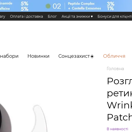
ary
Оплата і доставка
Блог
Акції та знижки ♥️
Бонуси для клієнт
н та повернення
Публічна оферта
Еко сертифікати і сертифікація
 Додаток HiLLARY
 набори
Новинки
Сонцезахист☀️
Обличчя
Головна
Розгл
рети
Wrink
Patch
В наявності