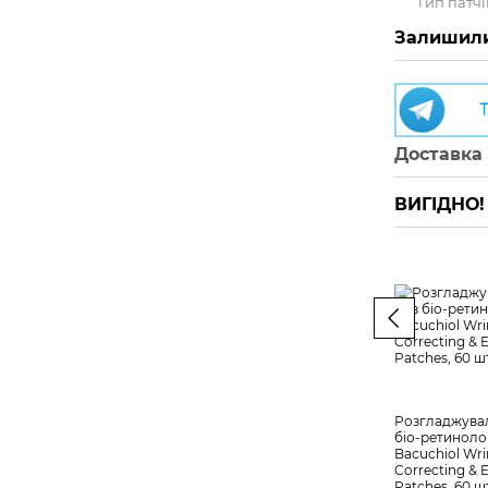
Тип патчі
Залишили
Доставка
ВИГІДНО! 
Розгладжувал
біо-ретинолом
Bacuchiol Wri
Correcting & E
Patches, 60 ш