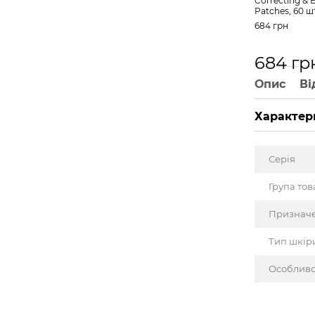
Correcting & E
Patches, 60 ш
684 грн
684 гр
Опис
Ві
Характер
Серія
Група тов
Признач
Тип шкір
Особливо