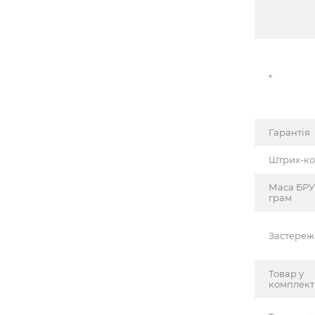
*
Гарантія
Штрих-к
Маса БРУ
грам
Застере
Товар у
комплект