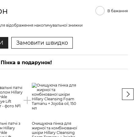
рн
В бажання
ля відображення накопичувальної знижки
И
Замовити швидко
Пінка в подарунок!
ВИГ
ьні патчі з
Очищуюча пінка для
Розг
 Hillary
жирної та комбінованої
біо-
nkle
шкіри Hillary Cleansing
Bacu