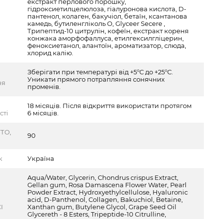
екстракт перлового порошку,
гідроксиетилцелюлоза, гіалуронова кислота, D-
пантенол, колаген, бакучіол, бетаїн, ксантанова
камедь, бутиленгліколь O, Glyceer Secere ,
Трипептид-10 цитрулін, кофеїн, екстракт кореня
конжака аморфофаллуса, етилгексилгліцерин,
феноксиетанол, алантоїн, ароматизатор, слюда,
хлорид калію.
Зберігати при температурі від +5°С до +25°С.
Уникати прямого потрапляння сонячних
ня
променів.
18 місяців. Після відкриття використати протягом
сті
6 місяців.
ТО,
90
к
Україна
Aqua/Water, Glycerin, Chondrus crispus Extract,
Gellan gum, Rosa Damascena Flower Water, Pearl
Powder Extract, Hydroxyethylcellulose, Hyaluronic
acid, D-Panthenol, Collagen, Bakuchiol, Betaine,
I
Xanthan gum, Butylene Glycol, Grape Seed Oil
Glycereth - 8 Esters, Tripeptide-10 Citrulline,