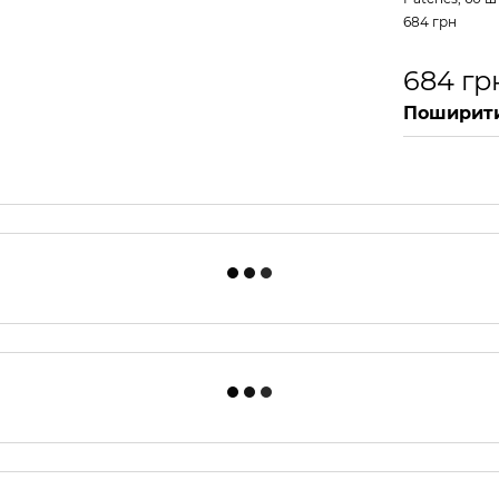
684 грн
684 гр
Поширити