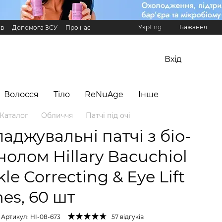
Укр
Eng
Бажання
ів
Допомога ЗСУ
Про нас
Реферальна програма Hillary
Вхід
Волосся
Тіло
ReNuAge
Інше
Каталог
Обличчя
Патчі під очі
аджувальні патчі з біо-
нолом Hillary Bacuchiol
le Correcting & Eye Lift
es, 60 шт
Артикул: HI-08-673
57 відгуків