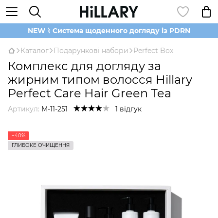
NEW ⌇ Система щоденного догляду із PDRN
Каталог
Подарункові набори
Perfect Box
Комплекс для догляду за
жирним типом волосся Hillary
Perfect Care Hair Green Tea
Артикул:
M-11-251
1 відгук
−40%
ГЛИБОКЕ ОЧИЩЕННЯ