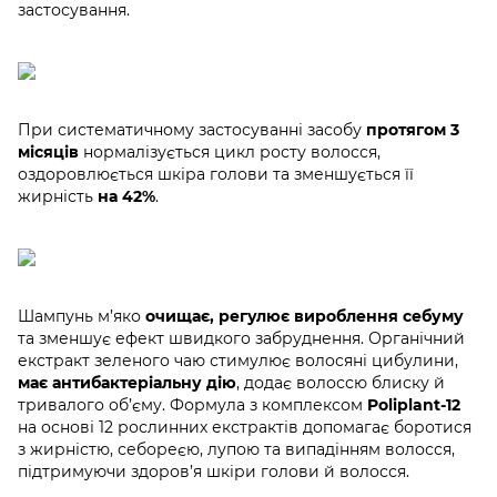
застосування.
При систематичному застосуванні засобу
протягом 3
місяців
нормалізується цикл росту волосся,
оздоровлюється шкіра голови та зменшується її
жирність
на 42%
.
Шампунь м’яко
очищає, регулює вироблення себуму
та зменшує ефект швидкого забруднення. Органічний
екстракт зеленого чаю стимулює волосяні цибулини,
має антибактеріальну дію
, додає волоссю блиску й
тривалого об’єму. Формула з комплексом
Poliplant-12
на основі 12 рослинних екстрактів допомагає боротися
з жирністю, себореєю, лупою та випадінням волосся,
підтримуючи здоров’я шкіри голови й волосся.