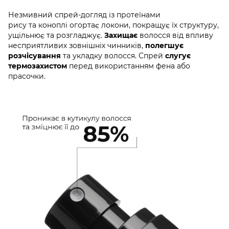
Незмивний спрей-догляд
із протеїнами
рису та коноплі огортає локони, покращує їх структуру,
ущільнює та розгладжує.
Захищає
волосся від впливу
несприятливих зовнішніх чинників,
полегшує
розчісування
та укладку волосся. Спрей
слугує
термозахистом
перед використанням фена або
прасочки.