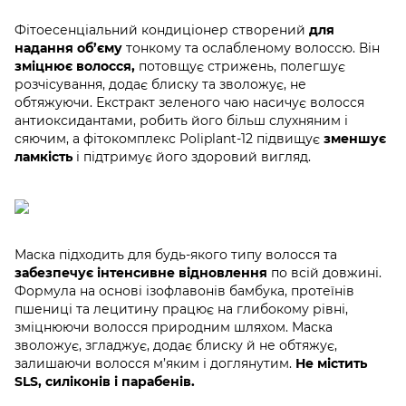
Фітоесенціальний кондиціонер створений
для
надання об’єму
тонкому та ослабленому волоссю. Він
зміцнює волосся,
потовщує стрижень, полегшує
розчісування, додає блиску та зволожує, не
обтяжуючи. Екстракт зеленого чаю насичує волосся
антиоксидантами, робить його більш слухняним і
сяючим, а фітокомплекс Poliplant-12 підвищує
зменшує
ламкість
і підтримує його здоровий вигляд.
Маска підходить для будь-якого типу волосся та
забезпечує інтенсивне відновлення
по всій довжині.
Формула на основі ізофлавонів бамбука, протеїнів
пшениці та лецитину працює на глибокому рівні,
зміцнюючи волосся природним шляхом. Маска
зволожує, згладжує, додає блиску й не обтяжує,
залишаючи волосся м’яким і доглянутим.
Не містить
SLS, силіконів і парабенів.