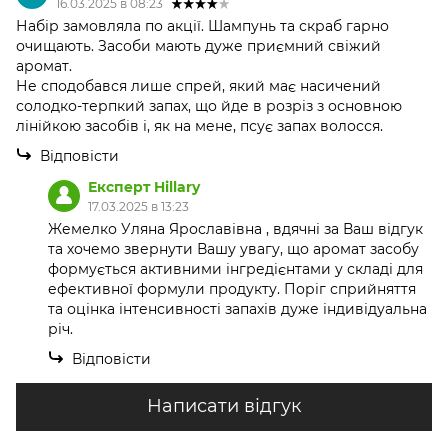
16.03.2025 в 08:23
Набір замовляла по акції. Шампунь та скраб гарно
очищають. Засоби мають дуже приємний свіжий
аромат.
Не сподобався лише спрей, який має насичений
солодко-терпкий запах, що йде в розріз з основною
лінійкою засобів і, як на мене, псує запах волосся.
Відповісти
Експерт Hillary
17.03.2025 в 13:23
Жемелко Уляна Ярославівна , вдячні за Ваш відгук
та хочемо звернути Вашу увагу, що аромат засобу
формується активними інгредієнтами у складі для
ефективної формули продукту. Поріг сприйняття
та оцінка інтенсивності запахів дуже індивідуальна
річ.
Відповісти
Написати відгук