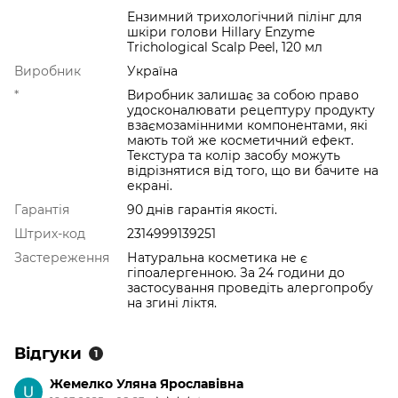
Ензимний трихологічний пілінг для
шкіри голови Hillary Enzyme
Trichological Scalp Peel, 120 мл
Виробник
Україна
*
Виробник залишає за собою право
удосконалювати рецептуру продукту
взаємозамінними компонентами, які
мають той же косметичний ефект.
Текстура та колір засобу можуть
відрізнятися від того, що ви бачите на
екрані.
Гарантія
90 днів гарантія якості.
Штрих-код
2314999139251
Застереження
Натуральна косметика не є
гіпоалергенною. За 24 години до
застосування проведіть алергопробу
на згині ліктя.
Відгуки
1
Жемелко Уляна Ярославівна