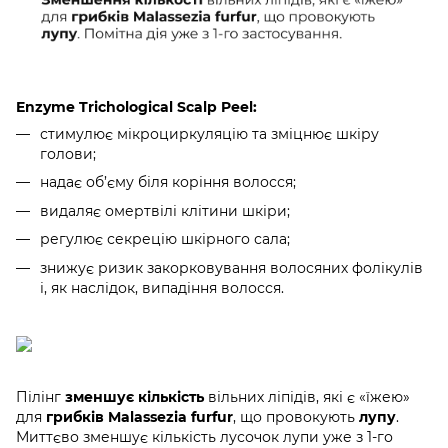
Enzyme Trichological Scalp Peel:
стимулює мікроциркуляцію та зміцнює шкіру
голови;
надає об’єму біля коріння волосся;
видаляє омертвілі клітини шкіри;
регулює секрецію шкірного сала;
знижує ризик закорковування волосяних фолікулів
і, як наслідок, випадіння волосся.
Пілінг
зменшує кількість
вільних ліпідів, які є «їжею»
для
грибків Malassezia furfur
, що провокують
лупу
.
Миттєво зменшує кількість лусочок лупи уже з 1-го