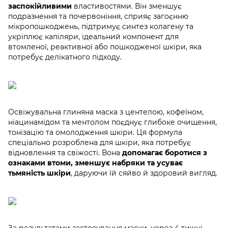
заспокійливими
властивостями. Він зменшує
подразнення та почервоніння, сприяє загоєнню
мікропошкоджень, підтримує синтез колагену та
укріплює капіляри, ідеальний компонент для
втомленої, реактивної або пошкодженої шкіри, яка
потребує делікатного підходу.
Освіжувальна глиняна маска з центелою, кофеїном,
ніацинамідом та ментолом поєднує глибоке очищення,
тонізацію та омолодження шкіри. Ця формула
спеціально розроблена для шкіри, яка потребує
відновлення та свіжості. Вона
допомагає боротися з
ознаками втоми, зменшує набряки та усуває
тьмяність шкіри
, даруючи їй сяйво й здоровий вигляд.