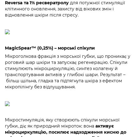
Reversa та 1% ресвератролу
для потужної стимуляції
клітинного оновлення, захисту від вікових змін і
відновлення шкіри після стресу.
MagicSpear™ (0,25%) – морські спікули
Мікроголкова фракція з морської губки, що проникає у
роговий шар шкіри та запускає регенерацію. Спікули
стимулюють мікроциркуляцію, синтез колагену й
транспортування активів у глибокі шари. Результат –
більш щільна, гладка та підтягнута шкіра з ефектом
мікропілінгу без відлущування.
Мікростимуляція, яку створюють спікули морської
губки, діє як природний мікроток: вона
активує
мікроциркуляцію, посилює надходження кисню до