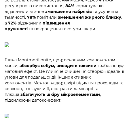
За результатами застосування маски, через 4 тижні
регулярного використання,
84%
користувачів
відзначили значне
зменшення набряків
та усунення
тьмяності,
78%
помітили
зменшення жирного блиску
,
а
72%
відзначили
підвищення
пружності
та покращення текстури шкіри.
Глина Montmorillonite, що є основним компонентом
маски,
абсорбує себум, виводить токсини
і забезпечує
матовий ефект. Це глиняне очищення створює ідеальні
умови для подальшої дії інших активних
компонентів. Ментол надає шкірі відчуття прохолоди та
свіжості, тонізуючи її, екстракти ламінарії та
плюща
збагачують шкіру мікроелементами
,
підсилюючи детокс-ефект.