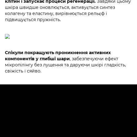
клітин і запускає процеси регенерації.
Завдяки цьому
шкіра швидше оновлюється, активується синтез
колагену та еластину, вирівнюється рельєф і
підвищується пружність.
Спікули покращують проникнення активних
компонентів у глибші шари
, забезпечуючи ефект
мікропілінгу без лущення та даруючи шкірі гладкість,
свіжість і сяйво.