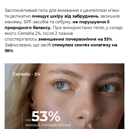
Заспокійливий гель для вмивання з центеллою м’яко
та делікатно
очищує шкіру від забруднень
, залишків
макіяжу, SPF-засобів та себуму,
не порушуючи її
природного балансу.
При використанні гелю, у складі
якого Centella 2%, після 2 тижнів
спостерігалось
зменшення почервоніння на 53%
.
Зафіксовано, що засіб
стимулює синтез колагену на
36%
.