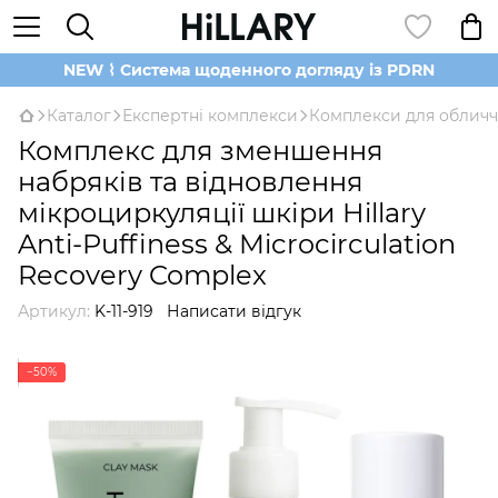
NEW ⌇ Система щоденного догляду із PDRN
Каталог
Експертні комплекси
Комплекси для обличч
Комплекс для зменшення
набряків та відновлення
мікроциркуляції шкіри Hillary
Anti-Puffiness & Microcirculation
Recovery Complex
Артикул:
K-11-919
Написати відгук
−50%