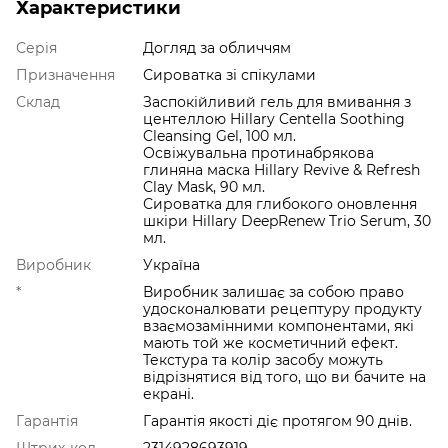
Характеристики
Серія
Догляд за обличчям
Призначення
Сироватка зі спікулами
Склад
Заспокійливий гель для вмивання з
центеллою Hillary Centella Soothing
Cleansing Gel, 100 мл.
Освіжувальна протинабрякова
глиняна маска Hillary Revive & Refresh
Clay Mask, 90 мл.
Сироватка для глибокого оновлення
шкіри Hillary DeepRenew Trio Serum, 30
мл.
Виробник
Україна
*
Виробник залишає за собою право
удосконалювати рецептуру продукту
взаємозамінними компонентами, які
мають той же косметичний ефект.
Текстура та колір засобу можуть
відрізнятися від того, що ви бачите на
екрані.
Гарантія
Гарантія якості діє протягом 90 днів.