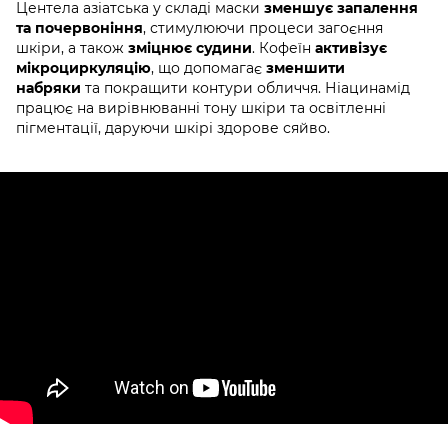
Центела азіатська у складі маски
зменшує запалення
та почервоніння
, стимулюючи процеси загоєння
шкіри, а також
зміцнює судини
. Кофеїн
активізує
мікроциркуляцію
, що допомагає
зменшити
набряки
та покращити контури обличчя. Ніацинамід
працює на вирівнюванні тону шкіри та освітленні
пігментації, даруючи шкірі здорове сяйво.