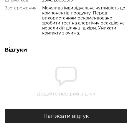
Штрих-код
2314928693919
Застереження
Можлива індивідуальна чутливість до
компонентів продукту. Перед
використанням рекомендовано
зробити тест на алергічну реакцію на
невеликій ділянці шкіри. Уникати
контакту з очима.
Відгуки
Додайте перший відгук
Написати відгук