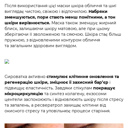
Після використання цієї маски шкіра обличчя та шиї
виглядає чистою, свіжою і відпочилою.
Набряки
зменшуються, пори стають менш помітними, а тон
шкіри вирівнюється.
Маска також зменшує жирний
блиск, залишаючи шкіру матовою, але при цьому
зберігаючи її зволоженою та сяючою. Шкіра стає більш
пружною, з відновленими контуром обличчя
та загальним здоровим виглядом.
Сироватка активно
стимулює клітинне оновлення та
регенерацію шкіри, зміцнює її захисний бар’єр
і
підвищує еластичність. Завдяки спікулам
покращує
мікроциркуляцію
та синтез колагену, екзосоми
центели заспокоюють і відновлюють шкіру після стресу
та запалень, а ресвератрол захищає клітини від
окисного стресу та уповільнює процеси старіння.