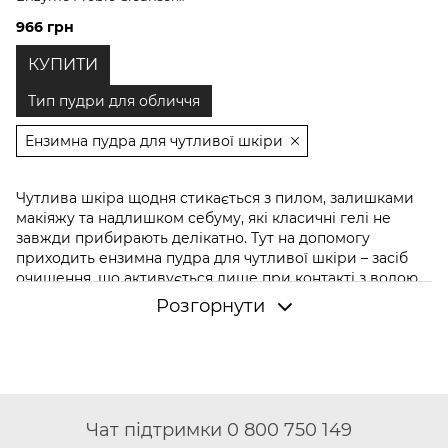
Powder, 40 г
966 грн
КУПИТИ
Тип пудри для обличчя
Ензимна пудра для чутливої шкіри
Чутлива шкіра щодня стикається з пилом, залишками
макіяжу та надлишком себуму, які класичні гелі не
завжди прибирають делікатно. Тут на допомогу
приходить ензимна пудра для чутливої шкіри – засіб
очищення, що активується лише при контакті з водою.
Ензими розщеплюють забруднення й ороговілі клітини
Розгорнути
без пошкодження бар'єру шкіри. Експерти Hillary
Cosmetics пояснюють, як працює формула та як
вписати пудру, яку можна купити на цьому сайті, в
щоденний
догляд за обличчям
.
Що таке ензимна пудра і чим вона
відрізняється від скрабу
Чат підтримки 0 800 750 149