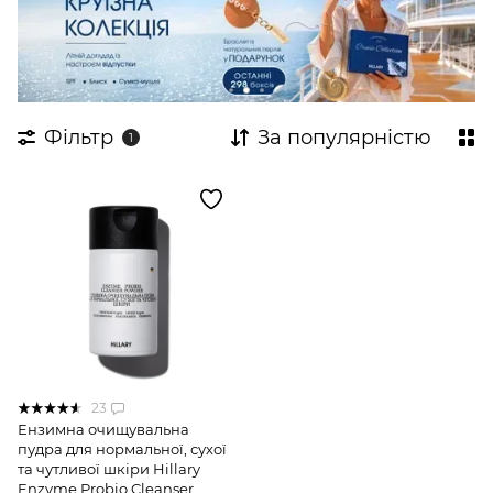
Очищення та тонізування
Пудра
Креми для обличчя
Демакіяж
Експертні комплекси для обличчя
Пробники для обличчя
Фільтр
За популярністю
1
Догляд за типом шкіри
Сонцезахист
23
Ензимна очищувальна
пудра для нормальної, сухої
та чутливої шкіри Hillary
Enzyme Probio Cleanser