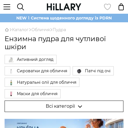
NEW ⌇ Система щоденного догляду із PDRN
Каталог
Обличчя
Пудра
Ензимна пудра для чутливої
шкіри
Активний догляд
Сироватки для обличчя
Патчі під очі
Натуральні олії для обличчя
Маски для обличчя
Б'юті Гаджети для обличчя
Вії та брови
Всі категорії
Догляд за губами