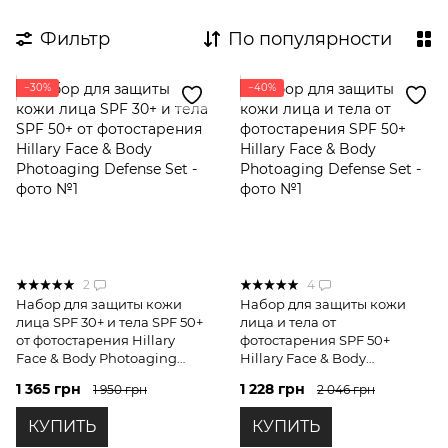
Крем для рук
Уход за стопами
Фильтр
По популярности
Для вагітних
−30%
−40%
Экспертные комплексы для тела
Пробники для тела
Средства от высыпаний
2
4
Набор для защиты кожи
Набор для защиты кожи
лица SPF 30+ и тела SPF 50+
лица и тела от
от фотостарения Hillary
фотостарения SPF 50+
Face & Body Photoaging
Hillary Face & Body
Defense Set
Photoaging Defense Set
1 365 грн
1 228 грн
1 950 грн
2 046 грн
КУПИТЬ
КУПИТЬ