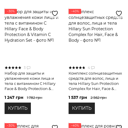
−30%
−40%
3
4
Набор для защиты и
Комплекс солнцезащитных
увлажнения кожи лица и
средств для волос, лица и
тела с витамином С Hillary
тела Hillary Sun Protection
Face & Body Protection &
Complex for Hair, Face &
Vitamin C Hydration Set
Body
1 247 грн
1 537 грн
1 782 грн
2 562 грн
КУПИТЬ
КУПИТЬ
−30%
−40%