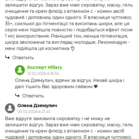
залишити відгук. Зараз вже маю сироватку, маску, гель
очищення та крем флюїд з вітаміном с - кожен засіб
чудовий і доповнює один одного. Я власниця чутливої,
35+, схильної до пігментації та висипань шкіри, але ця
серія мені підійшла повністю і подобається ефект пісня
1 міс використання. Рівніший тон, менша пігментація,
шкіра зволожена та виглядає молодше. Рекомендую -
мені підійшла ця косметика 👌
Ответить
Експерт Hillary
12.02.2026 в 16:34
Олена Дзямулич, вдячні за відгук. Нехай шкіра і
далі тішить Вас здоровим сяйвом 💖
Ответить
Олена Дзямулич
05.02.2026 в 21:45
Вже вдруге замовила сироватку і не можу не
залишити відгук. Зараз вже маю сироватку, маску, гель
очищення та крем флюїд з вітаміном с - кожен засіб
чудовий і доповнює один одного. Я власниця чутливої,