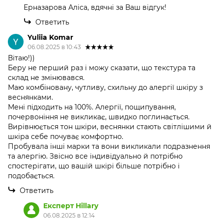
Ерназарова Аліса, вдячні за Ваш відгук!
Ответить
Yuliia Komar
06.08.2025 в 10:43
Вітаю!))
Беру не перший раз і можу сказати, що текстура та
склад не змінювався.
Маю комбіновану, чутливу, схильну до алергії шкіру з
веснянками.
Мені підходить на 100%. Алергії, пощипування,
почервоніння не викликає, швидко поглинається.
Вирівнюється тон шкіри, веснянки стають світлішими й
шкіра себе почуває комфортно.
Пробувала інші марки та вони викликали подразнення
та алергію. Звісно все індивідуально й потрібно
спостерігати, що вашій шкірі більше потрібно і
подобається.
Ответить
Експерт Hillary
06.08.2025 в 12:14