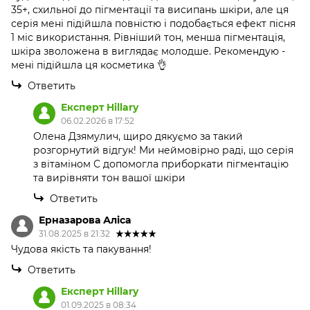
35+, схильної до пігментації та висипань шкіри, але ця
серія мені підійшла повністю і подобається ефект пісня
1 міс використання. Рівніший тон, менша пігментація,
шкіра зволожена в виглядає молодше. Рекомендую -
мені підійшла ця косметика 👌
Ответить
Експерт Hillary
06.02.2026 в 17:52
Олена Дзямулич, щиро дякуємо за такий
розгорнутий відгук! Ми неймовірно раді, що серія
з вітаміном С допомогла приборкати пігментацію
та вирівняти тон вашої шкіри
Ответить
Ерназарова Аліса
31.08.2025 в 21:32
Чудова якість та пакування!
Ответить
Експерт Hillary
01.09.2025 в 08:34