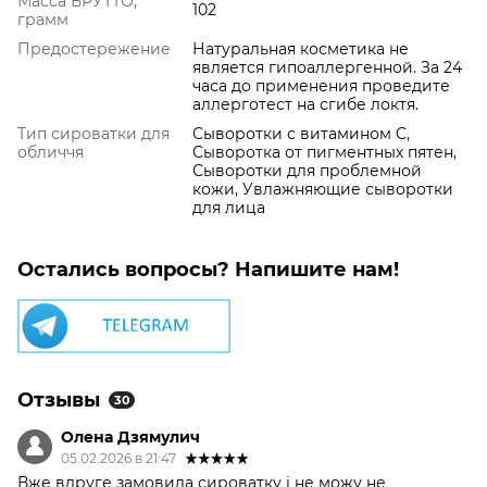
Масса БРУТТО,
102
грамм
Предостережение
Натуральная косметика не
является гипоаллергенной. За 24
часа до применения проведите
аллерготест на сгибе локтя.
Тип сироватки для
Сыворотки с витамином C,
обличчя
Сыворотка от пигментных пятен,
Сыворотки для проблемной
кожи, Увлажняющие сыворотки
для лица
Остались вопросы? Напишите нам!
Отзывы
30
Олена Дзямулич
05.02.2026 в 21:47
Вже вдруге замовила сироватку і не можу не