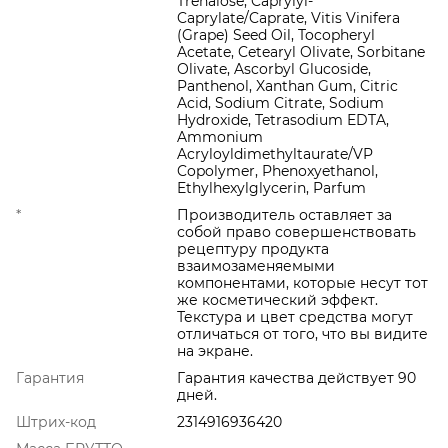
Trehalose, Caprylyl-
Caprylate/Caprate, Vitis Vinifera
(Grape) Seed Oil, Tocopheryl
Acetate, Cetearyl Olivate, Sorbitane
Olivate, Ascorbyl Glucoside,
Panthenol, Xanthan Gum, Citric
Acid, Sodium Citrate, Sodium
Hydroxide, Tetrasodium EDTA,
Ammonium
Acryloyldimethyltaurate/VP
Copolymer, Phenoxyethanol,
Ethylhexylglycerin, Parfum
*
Производитель оставляет за
собой право совершенствовать
рецептуру продукта
взаимозаменяемыми
компонентами, которые несут тот
же косметический эффект.
Текстура и цвет средства могут
отличаться от того, что вы видите
на экране.
Гарантия
Гарантия качества действует 90
дней.
Штрих-код
2314916936420