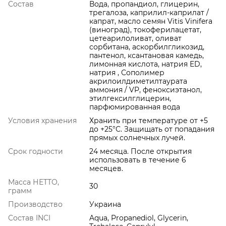
Состав
Вода, пропандиол, глицерин,
трегалоза, каприлил-каприлат /
капрат, масло семян Vitis Vinifera
(виноград), токоферилацетат,
цетеарилоливат, оливат
сорбитана, аскорбилгликозид,
пантенол, ксантановая камедь,
лимонная кислота, натрия ED,
натрия , Сополимер
акрилоилдиметилтаурата
аммония / VP, феноксиэтанол,
этилгексилглицерин,
парфюмированная вода
Условия хранения
Хранить при температуре от +5
до +25°С. Защищать от попадания
прямых солнечных лучей.
Срок годности
24 месяца. После открытия
использовать в течение 6
месяцев.
Масса НЕТТО,
30
грамм
Производство
Украина
Состав INCI
Aqua, Propanediol, Glycerin,