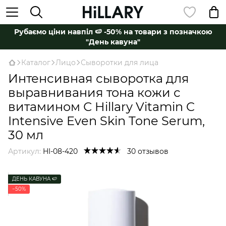
Рубаємо ціни навпіл 🍉 -50% на товари з позначкою
"День кавуна"
Каталог
Лицо
Сыворотки для лица
Интенсивная сыворотка для
выравнивания тона кожи с
витамином С Hillary Vitamin C
Intensive Even Skin Tone Serum,
30 мл
Артикул:
HI-08-420
30 отзывов
ДЕНЬ КАВУНА 🍉
−50%