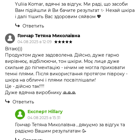
Yuliia Komar, вдячні за відгук. Ми раді, що засоби
Вам підійшли й Ви бачите результат ✨ Нехай шкіра
і далі тішить Вас здоровим сяйвом 💖
Ответить
Гончар Тетяна Миколаївна
04.08.2025 в 12:09
Вітаю)))
Продуктом дуже задоволена. Дійсно, дуже гарно
вирівнює, відбілюючи, тон шкіри. Моє лице дуже
схильне до пігментацію - нічим не могла приховати
темні плями. Після використання протягом півроку -
шкіра на обличчі і плями посвітлішали!
Це - дійсно так!!!!
Дуже вдячна виробнику 🙏🙏🙏
Ответить
Експерт Hillary
04.08.2025 в 15:31
Гончар Тетяна Миколаївна , дякуємо за відгук та
радіємо Вашим результатам 🥳