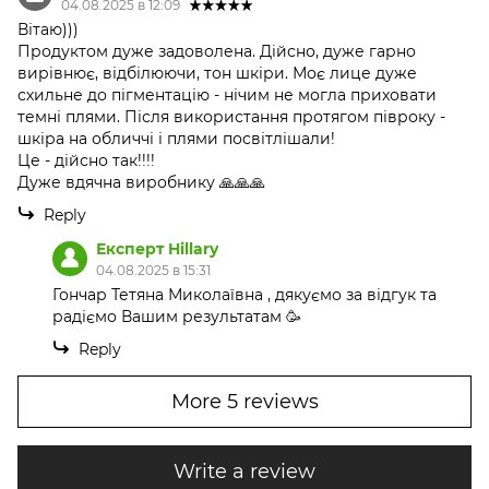
04.08.2025 в 12:09
Вітаю)))
Продуктом дуже задоволена. Дійсно, дуже гарно
вирівнює, відбілюючи, тон шкіри. Моє лице дуже
схильне до пігментацію - нічим не могла приховати
темні плями. Після використання протягом півроку -
шкіра на обличчі і плями посвітлішали!
Це - дійсно так!!!!
Дуже вдячна виробнику 🙏🙏🙏
Reply
Експерт Hillary
04.08.2025 в 15:31
Гончар Тетяна Миколаївна , дякуємо за відгук та
радіємо Вашим результатам 🥳
Reply
More 5 reviews
Write a review