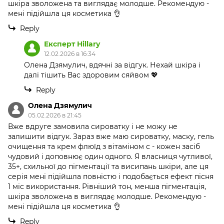
шкіра зволожена та виглядає молодше. Рекомендую -
мені підійшла ця косметика 👌
Reply
Експерт Hillary
12.02.2026 в 16:34
Олена Дзямулич, вдячні за відгук. Нехай шкіра і
далі тішить Вас здоровим сяйвом 💖
Reply
Олена Дзямулич
05.02.2026 в 21:45
Вже вдруге замовила сироватку і не можу не
залишити відгук. Зараз вже маю сироватку, маску, гель
очищення та крем флюїд з вітаміном с - кожен засіб
чудовий і доповнює один одного. Я власниця чутливої,
35+, схильної до пігментації та висипань шкіри, але ця
серія мені підійшла повністю і подобається ефект пісня
1 міс використання. Рівніший тон, менша пігментація,
шкіра зволожена в виглядає молодше. Рекомендую -
мені підійшла ця косметика 👌
Reply