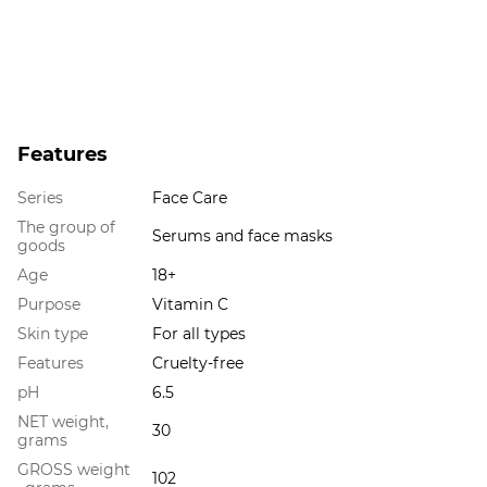
Features
Series
Face Care
The group of
Serums and face masks
goods
Age
18+
Purpose
Vitamin C
Skin type
For all types
Features
Cruelty-free
pH
6.5
NET weight,
30
grams
GROSS weight
102