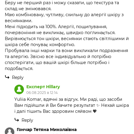
Беру не перший раз і можу сказати, що текстура та
склад не змінювався.
Маю комбіновану, чутливу, схильну до алергії шкіру з
веснянками.
Мені підходить на 100%. Алергії, пощипування,
почервоніння не викликає, швидко поглинається.
Вирівнюється тон шкіри, веснянки стають світлішими й
шкіра себе почуває комфортно.
Пробувала інші марки та вони викликали подразнення
та алергію. Звісно все індивідуально й потрібно
спостерігати, що вашій шкірі більше потрібно і
подобається.
Reply
Експерт Hillary
06.08.2025 в 12:14
Yuliia Komar, вдячні за відгук. Ми раді, що засоби
Вам підійшли й Ви бачите результат ✨ Нехай шкіра
і далі тішить Вас здоровим сяйвом 💖
Reply
Гончар Тетяна Миколаївна