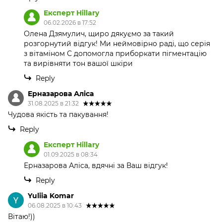
Експерт Hillary
06.02.2026 в 17:52
Олена Дзямулич, щиро дякуємо за такий
розгорнутий відгук! Ми неймовірно раді, що серія
з вітаміном С допомогла приборкати пігментацію
та вирівняти тон вашої шкіри
Reply
Ерназарова Аліса
31.08.2025 в 21:32
Чудова якість та пакування!
Reply
Експерт Hillary
01.09.2025 в 08:34
Ерназарова Аліса, вдячні за Ваш відгук!
Reply
Yuliia Komar
06.08.2025 в 10:43
Вітаю!))