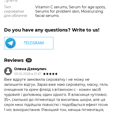
, grams
Тип
Vitamin C serums, Serum for age spots,
сироватки
Serums for problem skin, Moisturizing
для обличчя
facial serums
Do you have any questions? Write to us!
Reviews
30
Олена Дзямулич
05.02.2026 в 21:47
Вже вдруге замовила сироватку і не можу не
залишити відгук. Зараз вже маю сироватку, маску, гель
очищення та крем флюїд з вітаміном с - кожен засіб
чудовий і доповнює один одного. Я власниця чутливої,
35+, схильної до пігментації та висипань шкіри, але ця
серія мені підійшла повністю і подобається ефект пісня
1 міс використання. Рівніший тон, менша пігментація,