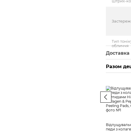
Штрих-к
Застере
Тип тонік
обличчя
Доставка
Разом д
Відлущувальн
педи з колаг