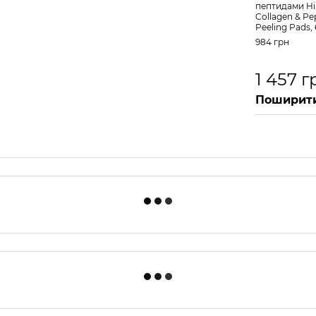
пептидами Hil
Collagen & Pe
Peeling Pads,
984 грн
1 457 г
Поширити