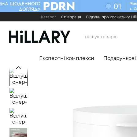
Перейти до основного контенту
Каталог
Співпраця
Відгуки про косметику Hill
Карʼєра в Hillary
Контактна інформація
Обмі
Міжнародні партнери
Сервіс для бізнесу

Експертні комплекси
Подарункові