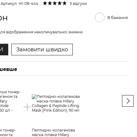
Артикул: HI-08-444
3 відгуки
рн
В бажання
ля відображення накопичувальної знижки
И
Замовити швидко
ешевше
Ра
і тонер-
Пептидно-колагенова
Відл
еном та
маска-плівка Hillary
педи