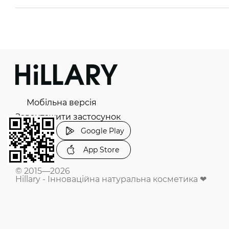
Мобільна версія
Завантажити застосунок
Google Play
App Store
© 2015—2026
Hillary - Інноваційна натуральна косметика ❤