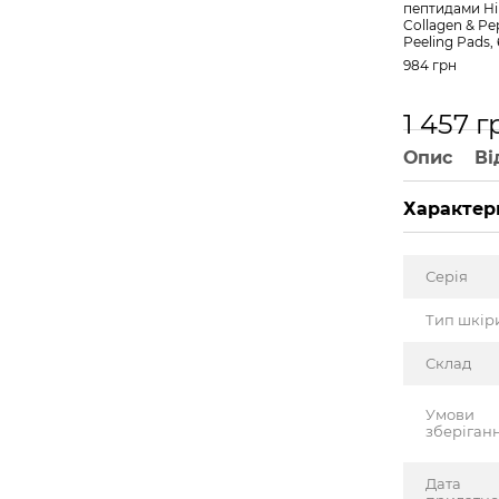
пептидами Hil
Collagen & Pe
Peeling Pads,
984 грн
1 457 г
Опис
Ві
Характер
Серія
Тип шкір
Склад
Умови
зберіган
Дата