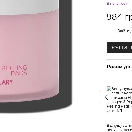
В наявності
984 г
%
Ввійти
д
КУПИТ
Разом д
Відлущувальн
педи з колаг