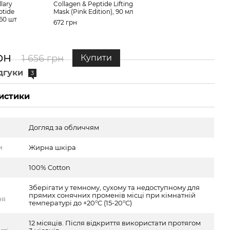
lary
Collagen & Peptide Lifting
пепт
ptide
Mask (Pink Edition), 90 мл
Coll
 60 шт
Peel
672 грн
984 
рн
1 
1 656 грн
Купити
дгуки
3
истики
Догляд за обличчям
и
Жирна шкіра
100% Cotton
Зберігати у темному, сухому та недоступному для
прямих сонячних променів місці при кімнатній
ня
температурі до +20°С (15-20°С)
12 місяців. Після відкриття використати протягом