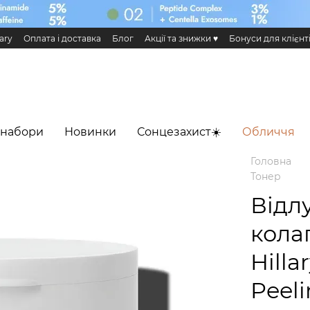
ary
Оплата і доставка
Блог
Акції та знижки ♥️
Бонуси для клієнт
н та повернення
Публічна оферта
Еко сертифікати і сертифікація
 Додаток HiLLARY
 набори
Новинки
Сонцезахист☀️
Обличчя
Головна
Тонер
Відл
кола
Hilla
Peeli