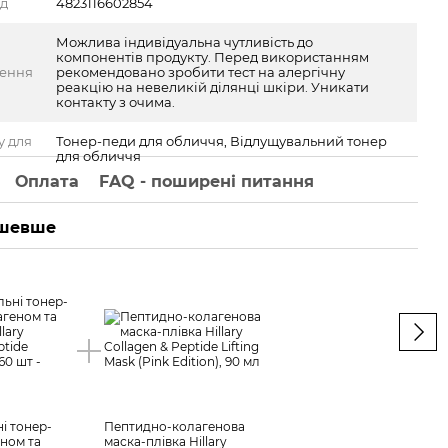
од
4823116602854
Можлива індивідуальна чутливість до
компонентів продукту. Перед використанням
ження
рекомендовано зробити тест на алергічну
реакцію на невеликій ділянці шкіри. Уникати
контакту з очима.
у для
Тонер-педи для обличчя, Відлущувальний тонер
для обличчя
Оплата
FAQ - поширені питання
ешевше
Ра
і тонер-
Пептидно-колагенова
Відл
еном та
маска-плівка Hillary
педи