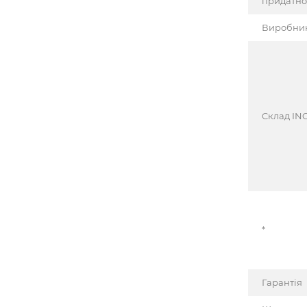
придатно
Виробни
Cклад INC
*
Гарантія