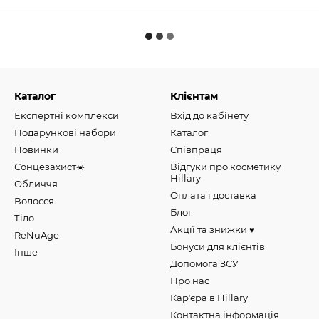
Каталог
Клієнтам
Експертні комплекси
Вхід до кабінету
Подарункові набори
Каталог
Новинки
Співпраця
Сонцезахист☀️
Відгуки про косметику
Hillary
Обличчя
Оплата і доставка
Волосся
Блог
Тіло
Акції та знижки ♥️
ReNuAge
Бонуси для клієнтів
Інше
Допомога ЗСУ
Про нас
Карʼєра в Hillary
Контактна інформація