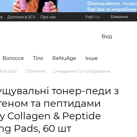
Укр
Eng
Бажання
ів
Допомога ЗСУ
Про нас
Реферальна програма Hillary
Вхід
Волосся
Тіло
ReNuAge
Інше
Каталог
Обличчя
Очищення та тонізування
ущувальні тонер-педи з
геном та пептидами
ry Collagen & Peptide
ng Pads, 60 шт