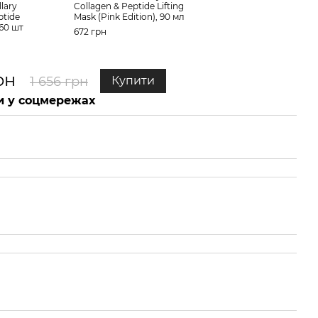
lary
Collagen & Peptide Lifting
пепт
ptide
Mask (Pink Edition), 90 мл
Coll
 60 шт
Peel
672 грн
984 
рн
1 
1 656 грн
Купити
 у соцмережах