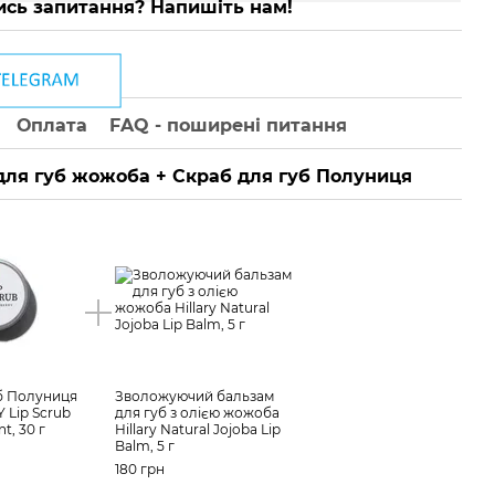
сь запитання? Напишіть нам!
Оплата
FAQ - поширені питання
для губ жожоба + Скраб для губ Полуниця
б Полуниця
Зволожуючий бальзам
 Lip Scrub
для губ з олією жожоба
t, 30 г
Hillary Natural Jojoba Lip
Balm, 5 г
180 грн