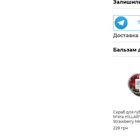
Залишили
Доставка
Бальзам 
Скраб для гу
М'ята HILLARY
Strawberry Min
228 грн