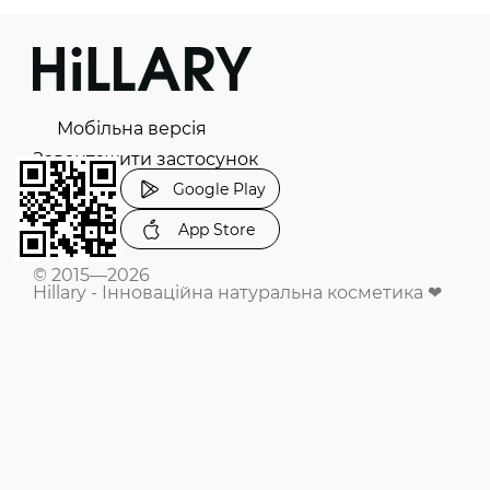
Мобільна версія
Завантажити застосунок
Google Play
App Store
© 2015—2026
Hillary - Інноваційна натуральна косметика ❤