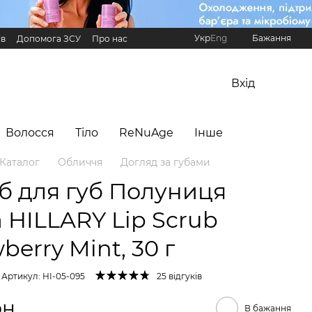
Укр
Eng
Бажання
ів
Допомога ЗСУ
Про нас
Реферальна програма Hillary
Вхід
Волосся
Тіло
ReNuAge
Інше
Каталог
Обличчя
Догляд за губами
б для губ Полуниця
а HILLARY Lip Scrub
berry Mint, 30 г
Артикул: HI-05-095
25 відгуків
рн
В бажання