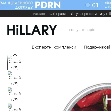
Перейти до основного контенту
Каталог
Співпраця
Відгуки про косметику Hill
Карʼєра в Hillary
Контактна інформація
Обмі
Міжнародні партнери
Сервіс для бізнесу

Експертні комплекси
Подарункові