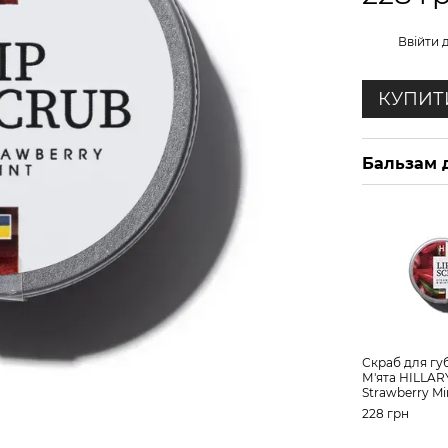
%
Ввійти
д
КУПИТ
Бальзам 
Скраб для гу
М'ята HILLARY
Strawberry Min
228 грн