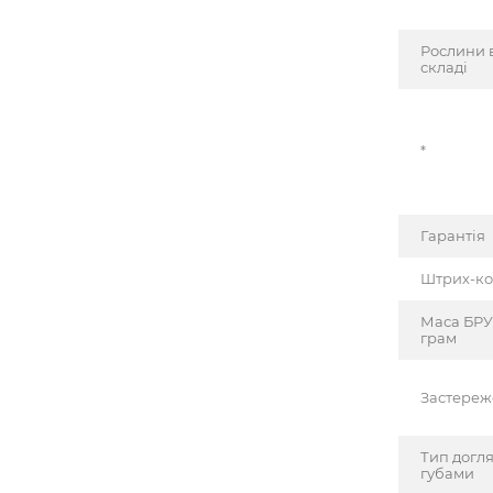
Рослини 
складі
*
Гарантія
Штрих-к
Маса БРУ
грам
Застере
Тип догля
губами