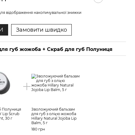
ля відображення накопичувальної знижки
И
Замовити швидко
для губ жожоба + Скраб для губ Полуниця
б Полуниця
Зволожуючий бальзам
 Lip Scrub
для губ з олією жожоба
t, 30 г
Hillary Natural Jojoba Lip
Balm, 5 г
180 грн