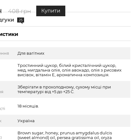
н
408 грн
Купити
дгуки
25
истики
ення
Для вагітних
Тростинний цукор, білий кристалічний цукор,
мед, мигдальна олія, олія авокадо, олія з рисових
висівок, вітамін Е, ароматична композиція.
Зберігати в прохолодному, сухому місці при
ня
температурі від +5 до +25 С.
18 місяців.
сті
к
Україна
Brown sugar, honey, prunus amygdalus dulcis
I
(sweet almond) oil, persea gratissima oil, oryza