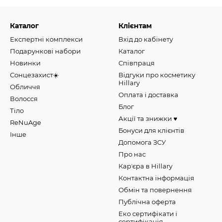
Каталог
Клієнтам
Експертні комплекси
Вхід до кабінету
Подарункові набори
Каталог
Новинки
Співпраця
Сонцезахист☀️
Відгуки про косметику
Hillary
Обличчя
Оплата і доставка
Волосся
Блог
Тіло
Акції та знижки ♥️
ReNuAge
Бонуси для клієнтів
Інше
Допомога ЗСУ
Про нас
Карʼєра в Hillary
Контактна інформація
Обмін та повернення
Публічна оферта
Еко сертифікати і
сертифікація