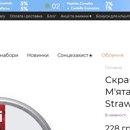
ary
Оплата і доставка
Блог
Акції та знижки ♥️
Бонуси для клієнт
н та повернення
Публічна оферта
Еко сертифікати і сертифікація
 Додаток HiLLARY
 набори
Новинки
Сонцезахист☀️
Обличчя
Головна
Скра
М'ят
Straw
В наявності
228 г