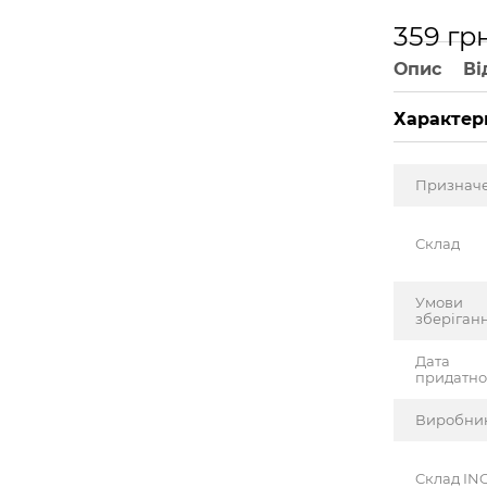
359 гр
Опис
Ві
Характер
Признач
Склад
Умови
зберіган
Дата
придатно
Виробни
Cклад INC