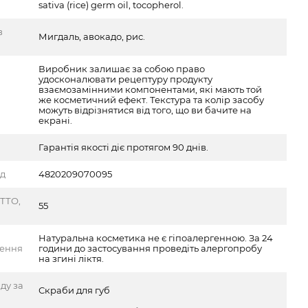
sativa (rice) germ oil, tocopherol.
в
Мигдаль, авокадо, рис.
Виробник залишає за собою право
удосконалювати рецептуру продукту
взаємозамінними компонентами, які мають той
же косметичний ефект. Текстура та колір засобу
можуть відрізнятися від того, що ви бачите на
екрані.
Гарантія якості діє протягом 90 днів.
од
4820209070095
ТТО,
55
Натуральна косметика не є гіпоалергенною. За 24
ження
години до застосування проведіть алергопробу
на згині ліктя.
ду за
Скраби для губ