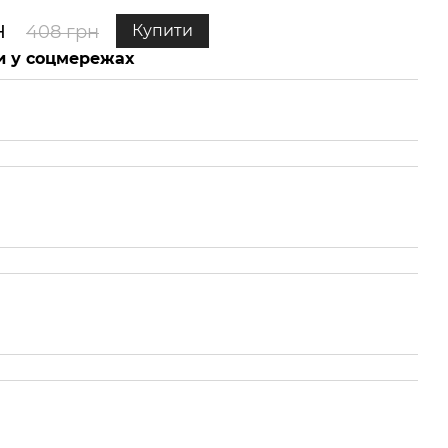
н
408 грн
Купити
 у соцмережах