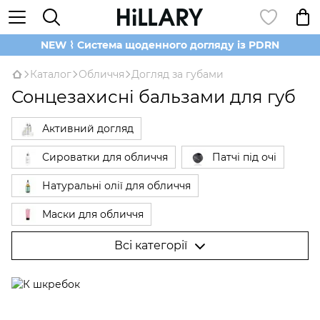
NEW ⌇ Система щоденного догляду із PDRN
Каталог
Обличчя
Догляд за губами
Сонцезахисні бальзами для губ
Активний догляд
Сироватки для обличчя
Патчі під очі
Натуральні олії для обличчя
Маски для обличчя
Б'юті Гаджети для обличчя
Вії та брови
Всі категорії
Догляд за губами
Очищення та тонізування
Пудра