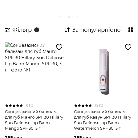
Креми для обличчя
Демакіяж
Експертні комплекси для обличчя
Пробники для обличчя
Фільтр
За популярністю
1
Догляд за типом шкіри
Сонцезахист
8
15
Сонцезахисний бальзам
Сонцезахисний бальзам
для губ Манго SPF 30 Hillary
для губ Кавун SPF 30 Hillary
Sun Defense Lip Balm
Sun Defense Lip Balm
Mango SPF 30, 3 г
Watermelon SPF 30, 3 г
288 грн
288 грн