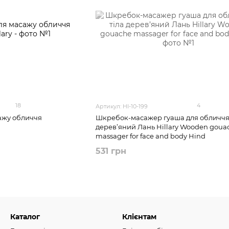
18
4
Артикул: HI-10-199
ажу обличчя
Шкребок-масажер гуаша для обличчя 
дерев’яний Лань Hillary Wooden goua
massager for face and body Hind
531 грн
Каталог
Клієнтам