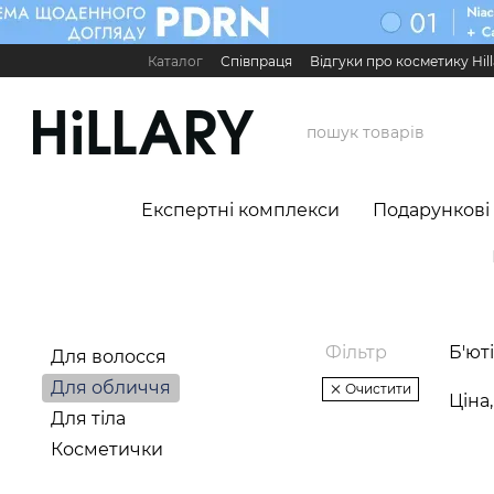
Перейти до основного контенту
Каталог
Співпраця
Відгуки про косметику Hill
Карʼєра в Hillary
Контактна інформація
Обмі
Міжнародні партнери
Сервіс для бізнесу

Експертні комплекси
Подарункові
Фільтр
Б'ют
Для волосся
Для обличчя
Очистити
Ціна
Для тіла
Косметички