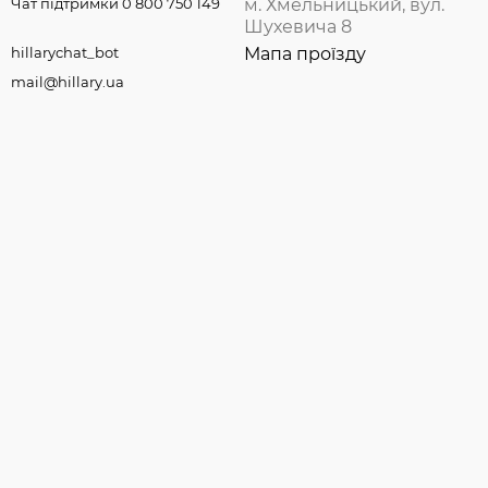
Чат підтримки 0 800 750 149
м. Хмельницький, вул.
Шухевича 8
hillarychat_bot
Мапа проїзду
mail@hillary.ua