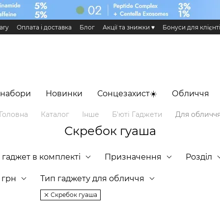
ary
Оплата і доставка
Блог
Акції та знижки ♥️
Бонуси для клієнт
н та повернення
Публічна оферта
Еко сертифікати і сертифікація
 Додаток HiLLARY
 набори
Новинки
Сонцезахист☀️
Обличчя
Головна
Каталог
Інше
Б'юті Гаджети
Для обличч
Скребок гуаша
і гаджет в комплекті
Призначення
Розділ
, грн
Тип гаджету для обличчя
Скребок гуаша