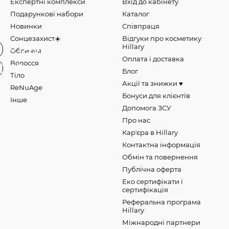
Експертні комплекси
Вхід до кабінету
Подарункові набори
Каталог
Новинки
Співпраця
Сонцезахист☀️
Відгуки про косметику
Hillary
Обличчя
Оплата і доставка
Волосся
Блог
Тіло
Акції та знижки ♥️
ReNuAge
Бонуси для клієнтів
Інше
Допомога ЗСУ
Про нас
Карʼєра в Hillary
Контактна інформація
Обмін та повернення
Публічна оферта
Еко сертифікати і
сертифікація
Реферальна програма
Hillary
Міжнародні партнери