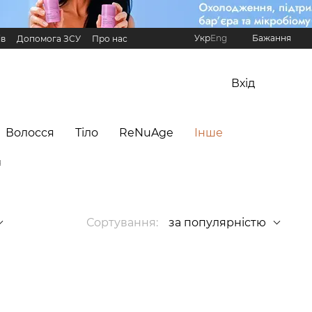
Укр
Eng
Бажання
ів
Допомога ЗСУ
Про нас
Реферальна програма Hillary
Вхід
Волосся
Тіло
ReNuAge
Інше
я
Сортування:
за популярністю