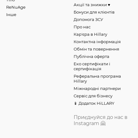
Акції та знижки ♥️
ReNuAge
Бонуси для клієнтів
Інше
Допомога ЗСУ
Про нас
Карʼєра в Hillary
Контактна інформація
Обмін та повернення
Публічна оферта
Еко сертифікати і
сертифікація
Реферальна програма
Hillary
Міжнародні партнери
Сервіс для бізнесу
📱 Додаток HiLLARY
Приєднуйся до нас в
Instagram 🤗