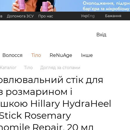
Укр
Eng
Бажання
ів
Допомога ЗСУ
Про нас
Реферальна програма Hillary
Вхід
Волосся
Тіло
ReNuAge
Інше
Каталог
Тіло
Догляд за стопами
овлювальний стік для
із розмарином і
шкою Hillary HydraHeel
 Stick Rosemary
omile Repair, 20 мл