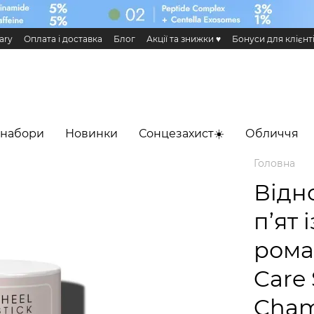
ary
Оплата і доставка
Блог
Акції та знижки ♥️
Бонуси для клієнт
н та повернення
Публічна оферта
Еко сертифікати і сертифікація
 Додаток HiLLARY
 набори
Новинки
Сонцезахист☀️
Обличчя
Головна
Відн
п’ят 
рома
Care
Cham