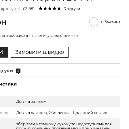
Артикул: HI-03-851
3 відгуки
рн
В бажання
ля відображення накопичувальної знижки
И
Замовити швидко
дгуки
3
истики
Догляд за тілом
ення
Догляд для стоп, Живлення, Щоденний догляд
зберігати у темному, сухому та недоступному для
прямих сонячних променів місці при кімнатній