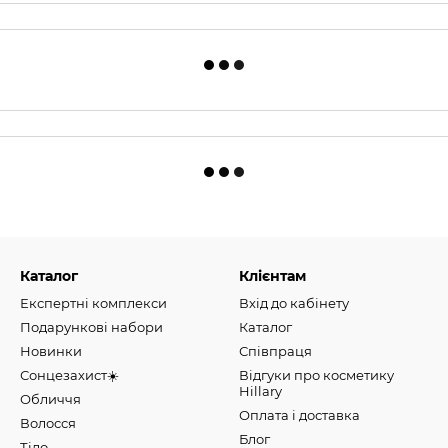
Каталог
Клієнтам
Експертні комплекси
Вхід до кабінету
Подарункові набори
Каталог
Новинки
Співпраця
Сонцезахист☀️
Відгуки про косметику
Hillary
Обличчя
Оплата і доставка
Волосся
Блог
Тіло