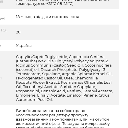
ня
температурі до +25°С (18-25 °С)
18 місяців від дати виготовлення.
сті
ТО,
20
к
Україна
Caprylic/Capric Triglyceride, Copernicia Cerifera
(Carnauba) Wax, Bis-Diglyceryl Polyacyladipate-2,
Ricinus Communis (Castor) Seed Oil, Сocos nucifera
(coconut) oil, Distarch Phosphate, Polyglyceryl-3
Tetrastearate, Squalane, Argania Spinosa Kernel Oil,
I
Hydrogenated Castor Oil, Urea, Chamomilla
Recutita Flower Extract, Rosmarinus Officinalis Leaf
Oil, Tocopheryl Acetate, Sorbitan Caprylate,
Propanediol, Benzoic Acid, Parfum, Geranyl Acetate,
Limonene, Linalyl Acetate, Linalool, Pinene, Citrus
Aurantium Peel Oil.
Виробник залишає за собою право
удосконалювати рецептуру продукту
взаємозамінними компонентами, які мають той
же косметичний ефект. Текстура та колір засобу
можуть відрізнятися від того, що ви бачите на