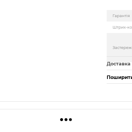
Гарантія
Штрих-к
Застере
Доставка
Поширити