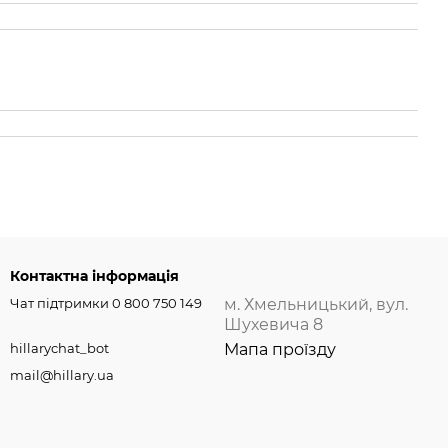
Контактна інформація
Чат підтримки 0 800 750 149
м. Хмельницький, вул.
Шухевича 8
hillarychat_bot
Мапа проїзду
mail@hillary.ua