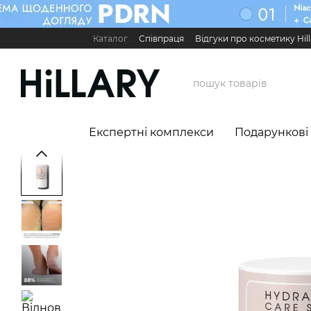
Перейти до основного контенту
Каталог
Співпраця
Відгуки про косметику Hill
Карʼєра в Hillary
Контактна інформація
Обмі
Міжнародні партнери
Сервіс для бізнесу

Експертні комплекси
Подарункові