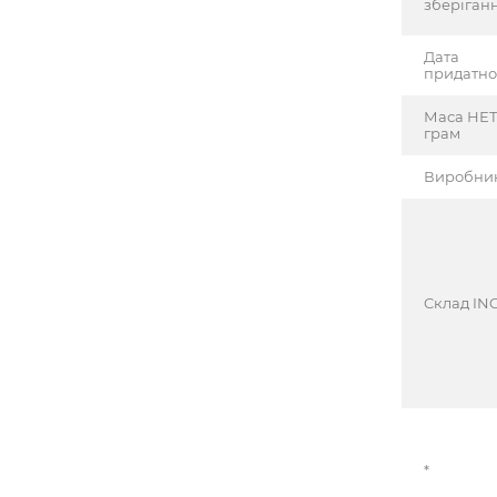
зберіган
Дата
придатно
Маса НЕТ
грам
Виробни
Cклад INC
*