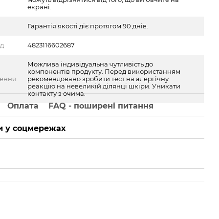
екрані.
Гарантія якості діє протягом 90 днів.
од
4823116602687
Можлива індивідуальна чутливість до
компонентів продукту. Перед використанням
ження
рекомендовано зробити тест на алергічну
реакцію на невеликій ділянці шкіри. Уникати
контакту з очима.
Оплата
FAQ - поширені питання
 у соцмережах