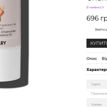
В наявності
696 г
%
Ввійти
д
КУПИТ
Опис
Ві
Характер
Серія
Признач
Умови