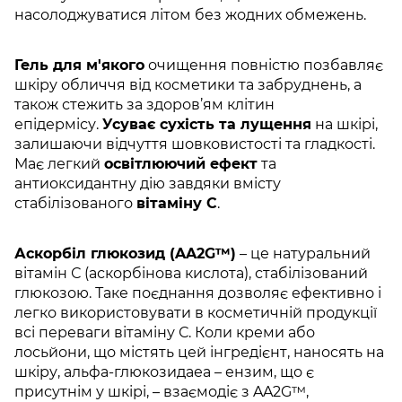
насолоджуватися літом без жодних обмежень.
Гель для м'якого
очищення повністю позбавляє
шкіру обличчя від косметики та забруднень, а
також стежить за здоров’ям клітин
епідермісу.
Усуває сухість та лущення
на шкірі,
залишаючи відчуття шовковистості та гладкості.
Має легкий
освітлюючий ефект
та
антиоксидантну дію завдяки вмісту
стабілізованого
вітаміну С
.
Аскорбіл глюкозид (AA2G™)
– це натуральний
вітамін С (аскорбінова кислота), стабілізований
глюкозою. Таке поєднання дозволяє ефективно і
легко використовувати в косметичній продукції
всі переваги вітаміну С. Коли креми або
лосьйони, що містять цей інгредієнт, наносять на
шкіру, альфа-глюкозидаеа – ензим, що є
присутнім у шкірі, – взаємодіє з AA2G™,