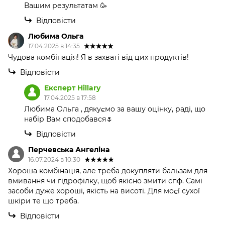
Вашим результатам 🥳
Відповісти
Любима Ольга
17.04.2025 в 14:35
Чудова комбінація! Я в захваті від цих продуктів!
Відповісти
Експерт Hillary
17.04.2025 в 17:58
Любима Ольга , дякуємо за вашу оцінку, раді, що
набір Вам сподобався🌷
Відповісти
Перчевська Ангеліна
16.07.2024 в 10:30
Хороша комбінація, але треба докупляти бальзам для
вмивання чи гідрофілку, щоб якісно змити спф. Самі
засоби дуже хороші, якість на висоті. Для моєї сухої
шкіри те що треба.
Відповісти