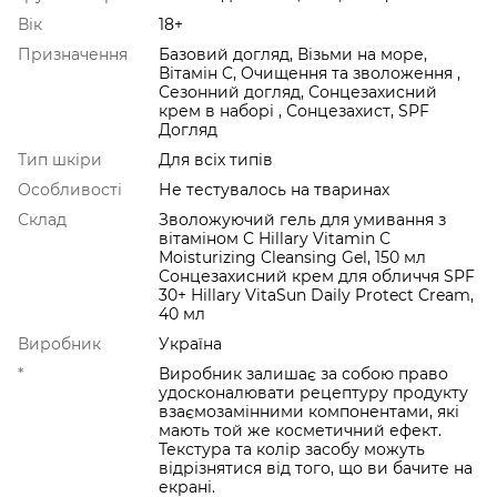
Вік
18+
Призначення
Базовий догляд, Візьми на море,
Вітамін C, Очищення та зволоження ,
Сезонний догляд, Сонцезахисний
крем в наборі , Сонцезахист, SPF
Догляд
Тип шкіри
Для всіх типів
Особливості
Не тестувалось на тваринах
Склад
Зволожуючий гель для умивання з
вітаміном С Hillary Vitamin С
Мoisturizing Cleansing Gel, 150 мл
Сонцезахисний крем для обличчя SPF
30+ Hillary VitaSun Daily Protect Cream,
40 мл
Виробник
Україна
*
Виробник залишає за собою право
удосконалювати рецептуру продукту
взаємозамінними компонентами, які
мають той же косметичний ефект.
Текстура та колір засобу можуть
відрізнятися від того, що ви бачите на
екрані.