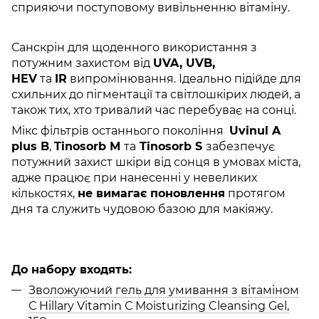
сприяючи поступовому вивільненню вітаміну.
Санскрін для щоденного використання з
потужним захистом від
UVA, UVB,
HEV
та
IR
випромінювання. Ідеально підійде для
схильних до пігментації та світлошкірих людей, а
також тих, хто тривалий час перебуває на сонці.
Мікс фільтрів останнього покоління
Uvinul A
plus B
,
Tinosorb М
та
Tinosorb S
забезпечує
потужний захист шкіри від сонця в умовах міста,
адже працює при нанесенні у невеликих
кількостях,
не вимагає поновлення
протягом
дня та служить чудовою базою для макіяжу.
До набору входять:
Зволожуючий гель для умивання з вітаміном
С Hillary Vitamin С Мoisturizing Cleansing Gel,