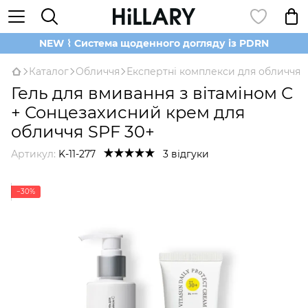
NEW ⌇ Система щоденного догляду із PDRN
Каталог
Обличчя
Експертні комплекси для обличчя
Гель для вмивання з вітаміном С
+ Сонцезахисний крем для
обличчя SPF 30+
Артикул:
K-11-277
3 відгуки
−30%