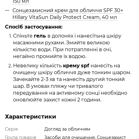
150 мл
Сонцезахисний крем для обличчя SPF 30+
Hillary VitaSun Daily Protect Cream, 40 мл
Спосіб застосування:
Спіньте
гель
в долонях і нанесітьна шкіру
масажними рухами. Змийте великою
кількістю води. При потраплянні в очі,
негайно промийте їх водою.
Невелику кількість
крему
spf
нанесіть на
очищену шкіру обличчя дуже тонким шаром.
Зачекайте 2-3 хв та нанесіть другий тонкий
шар. В умовах пляжу чи тривалого
передування на активному сонці необхідно
оновлюйте захист кожні 2 години.
Характеристики
Серія
Догляд за обличчям
Група товарів
Засоби для очищення, Сонцезахист