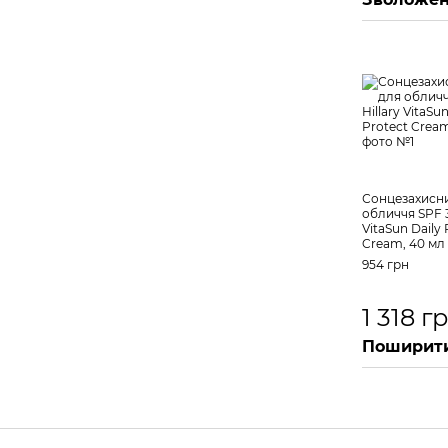
Сонцезахисн
обличчя SPF 3
VitaSun Daily 
Cream, 40 мл
954 грн
1 318 г
Поширити