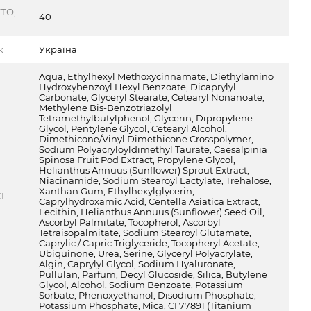
ТО,
40
к
Україна
Aqua, Ethylhexyl Methoxycinnamate, Diethylamino
Hydroxybenzoyl Hexyl Benzoate, Dicaprylyl
Carbonate, Glyceryl Stearate, Cetearyl Nonanoate,
Methylene Bis-Benzotriazolyl
Tetramethylbutylphenol, Glycerin, Dipropylene
Glycol, Pentylene Glycol, Cetearyl Alcohol,
Dimethicone/Vinyl Dimethicone Crosspolymer,
Sodium Polyacryloyldimethyl Taurate, Caesalpinia
Spinosa Fruit Pod Extract, Propylene Glycol,
Helianthus Annuus (Sunflower) Sprout Extract,
Niacinamide, Sodium Stearoyl Lactylate, Trehalose,
Xanthan Gum, Ethylhexylglycerin,
I
Caprylhydroxamic Acid, Centella Asiatica Extract,
Lecithin, Helianthus Annuus (Sunflower) Seed Oil,
Ascorbyl Palmitate, Tocopherol, Ascorbyl
Tetraisopalmitate, Sodium Stearoyl Glutamate,
Caprylic / Capric Triglyceride, Tocopheryl Acetate,
Ubiquinone, Urea, Serine, Glyceryl Polyacrylate,
Algin, Caprylyl Glycol, Sodium Hyaluronate,
Pullulan, Parfum, Decyl Glucoside, Silica, Butylene
Glycol, Alcohol, Sodium Benzoate, Potassium
Sorbate, Phenoxyethanol, Disodium Phosphate,
Potassium Phosphate, Mica, CI 77891 (Titanium