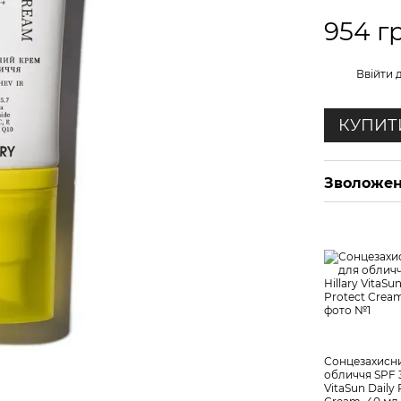
954 г
%
Ввійти
д
КУПИТ
Зволожен
Сонцезахисн
обличчя SPF 3
VitaSun Daily 