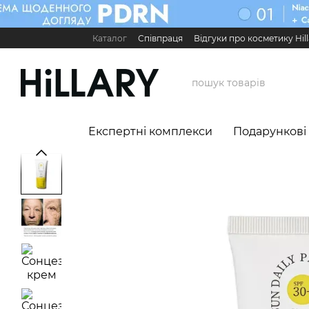
Перейти до основного контенту
Каталог
Співпраця
Відгуки про косметику Hill
Карʼєра в Hillary
Контактна інформація
Обмі
Міжнародні партнери
Сервіс для бізнесу

Експертні комплекси
Подарункові