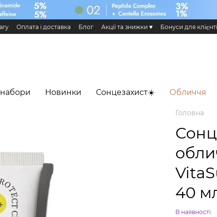
ary
Оплата і доставка
Блог
Акції та знижки ♥️
Бонуси для клієнт
н та повернення
Публічна оферта
Еко сертифікати і сертифікація
 Додаток HiLLARY
 набори
Новинки
Сонцезахист☀️
Обличчя
Головна
Сонц
облич
VitaS
40 м
В наявності