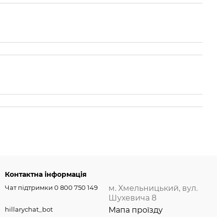
Контактна інформація
Чат підтримки 0 800 750 149
м. Хмельницький, вул.
Шухевича 8
hillarychat_bot
Мапа проїзду