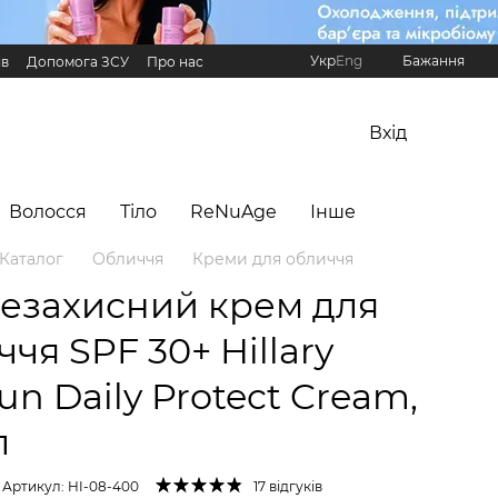
Укр
Eng
Бажання
ів
Допомога ЗСУ
Про нас
Реферальна програма Hillary
Вхід
Волосся
Тіло
ReNuAge
Інше
Каталог
Обличчя
Креми для обличчя
езахисний крем для
чя SPF 30+ Hillary
un Daily Protect Cream,
л
Артикул: HI-08-400
17 відгуків