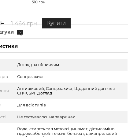
510 грн
рн
1 464 грн
Купити
дгуки
17
истики
Догляд за обличчям
арів
Сонцезахист
Антивіковий, Сонцезахист, Щоденний догляд з
ення
СПФ, SPF Догляд
и
Для всіх типів
сті
Не тестувалось на тваринах
Вода, етилгексил метоксіцинамат, діетиламіно
гідроксибензоїл гексил бензоат, дикаприловий