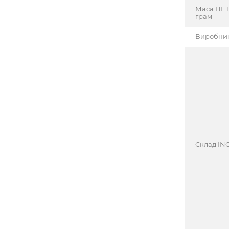
Маса НЕТ
грам
Виробни
Cклад INC