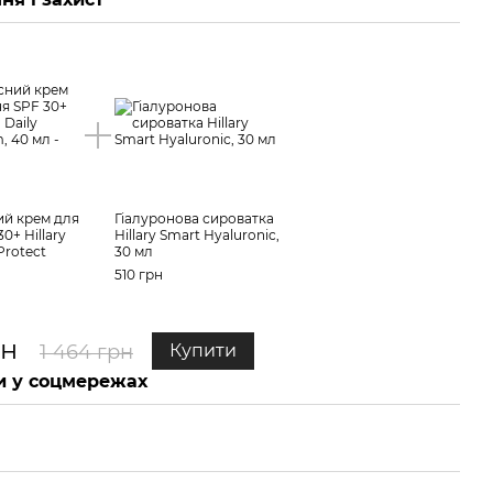
ий крем для
Гіалуронова сироватка
0+ Hillary
Hillary Smart Hyaluronic,
Protect
30 мл
510 грн
рн
1 464 грн
Купити
 у соцмережах