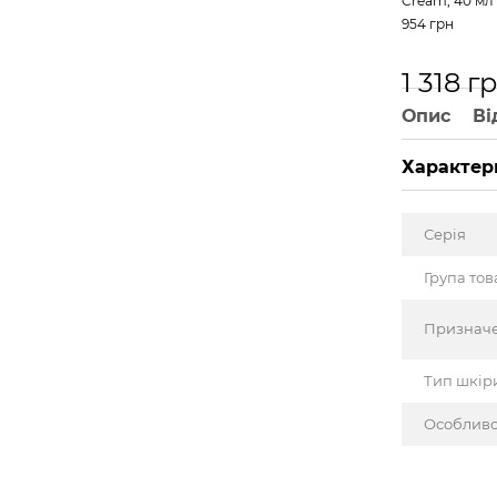
Cream, 40 мл
954 грн
1 318 г
Опис
Ві
Характер
Серія
Група тов
Признач
Тип шкір
Особливо