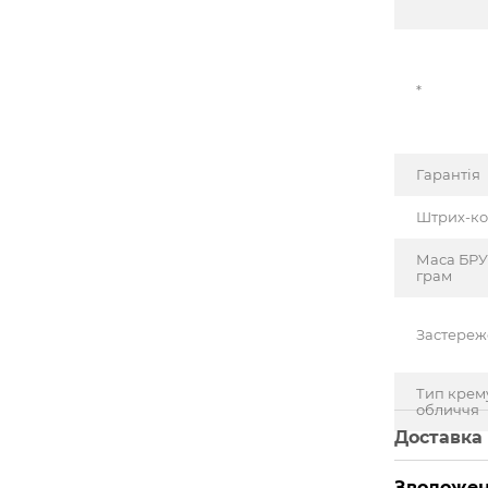
*
Гарантія
Штрих-к
Маса БРУ
грам
Застере
Тип крем
обличчя
Доставка
Зволожен