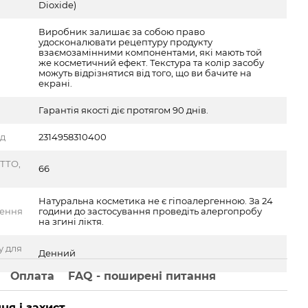
Dioxide)
Виробник залишає за собою право
удосконалювати рецептуру продукту
взаємозамінними компонентами, які мають той
же косметичний ефект. Текстура та колір засобу
можуть відрізнятися від того, що ви бачите на
екрані.
Гарантія якості діє протягом 90 днів.
од
2314958310400
ТТО,
66
Натуральна косметика не є гіпоалергенною. За 24
ження
години до застосування проведіть алергопробу
на згині ліктя.
у для
Денний
Оплата
FAQ - поширені питання
ня і захист