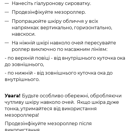
Нанесіть гіалуронову сироватку.
Продезінфікуйте мезороллер.
Пропрацюйте шкіру обличчя у всіх
напрямках: вертикально, горизонтально,
навскоси.
На ніжній шкірі навколо очей пересувайте
роллер виключно по масажним лініям:
- по верхній повіці - від внутрішнього куточка ока
до зовнішнього,
- по нижній - від зовнішнього куточка ока до
внутрішнього.
Увага!
Будьте особливо обережні, обробляючи
чутливу шкіру навколо очей. Якщо шкіра дуже
тонка, утримайтеся від використання
мезороллера!
Продезінфікуйте мезороллер після
використання.