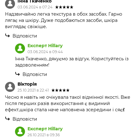
Інна Ткаченко
03.06.2024 в 07:24
Надзвичайно легка текстура в обох засобах. Гарно
лягає на шкіру. Дуже подобаються засоби, шкіра
виглядає свіжіше.
Відповісти
Експерт Hillary
03.06.2024 в 09:44
Інна Ткаченко, дякуємо за відгук. Користуйтесь із
задоволенням!
Відповісти
Вікторія
25.10.2021 в 22:41
Чесно я навіть не очікувала такої відмінної якості. Вже
після перших разів використання є видимий
ефект,шкіра стала наче наповнена зсередини і сяє💃
Відповісти
Експерт Hillary
26.10.2021 в 09:36