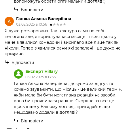
допоможуть обрати оптимальний догляд :)
Відповісти
Ганжа Альона Валеріївна
03.02.2025 в 10:56
Я дуже розчарована. Так текстура сама по собі
непогана але, я користувалася місяць і після цього у
мене з'явилися комедони і висипало все лице так як
ніколи. Тепер з'явилися рани які запалені і це дуже не
приємно.
Відповісти
Експерт Hillary
03.02.2025 в 13:55
Ганжа Альона Валеріївна , дякуємо за відгук та
хочемо зауважити, що місяць - це великий термін,
якби мала би бути негативна реакція на засоби,
вона би проявилася раніше. Скоріше за все це
щось інше у Вашому догляді, пригадайте, що
нещодавно додали в догляді?
Відповісти