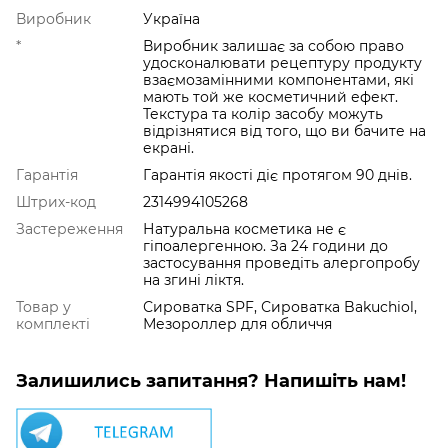
Виробник
Україна
*
Виробник залишає за собою право
удосконалювати рецептуру продукту
взаємозамінними компонентами, які
мають той же косметичний ефект.
Текстура та колір засобу можуть
відрізнятися від того, що ви бачите на
екрані.
Гарантія
Гарантія якості діє протягом 90 днів.
Штрих-код
2314994105268
Застереження
Натуральна косметика не є
гіпоалергенною. За 24 години до
застосування проведіть алергопробу
на згині ліктя.
Товар у
Сироватка SPF, Сироватка Bakuchiol,
комплекті
Мезороллер для обличчя
Залишились запитання? Напишіть нам!