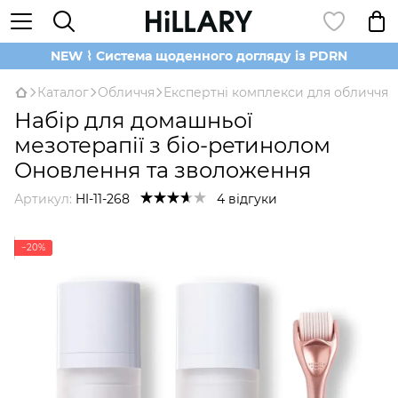
NEW ⌇ Система щоденного догляду із PDRN
Каталог
Обличчя
Експертні комплекси для обличчя
Набір для домашньої
мезотерапії з біо-ретинолом
Оновлення та зволоження
Артикул:
HI-11-268
4 відгуки
−20%