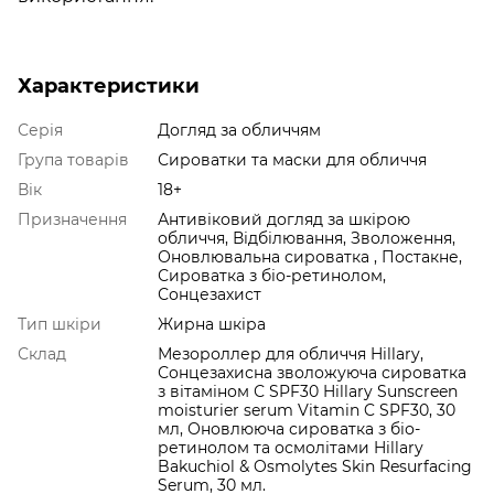
Характеристики
Серія
Догляд за обличчям
Група товарів
Сироватки та маски для обличчя
Вік
18+
Призначення
Антивіковий догляд за шкірою
обличчя, Відбілювання, Зволоження,
Оновлювальна сироватка , Постакне,
Сироватка з біо-ретинолом,
Сонцезахист
Тип шкіри
Жирна шкіра
Склад
Мезороллер для обличчя Hillary,
Сонцезахисна зволожуюча сироватка
з вітаміном С SPF30 Hillary Sunscreen
moisturier serum Vitamin C SPF30, 30
мл, Оновлююча сироватка з біо-
ретинолом та осмолітами Hillary
Bakuchiol & Osmolytes Skin Resurfacing
Serum, 30 мл.