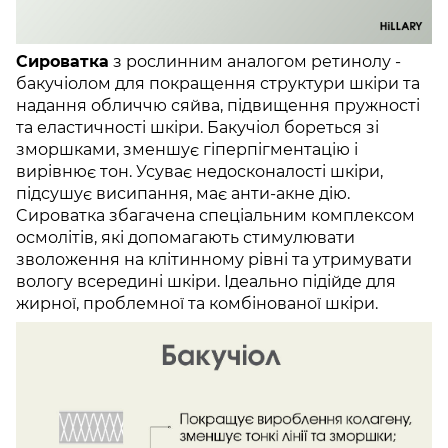
Сироватка
з рослинним аналогом ретинолу -
бакучіолом для покращення структури шкіри та
надання обличчю сяйва, підвищення пружності
та еластичності шкіри. Бакучіол бореться зі
зморшками, зменшує гіперпігментацію і
вирівнює тон. Усуває недосконалості шкіри,
підсушує висипання, має анти-акне дію.
Cироватка збагачена спеціальним комплексом
осмолітів, які допомагають стимулювати
зволоження на клітинному рівні та утримувати
вологу всередині шкіри. Ідеально підійде для
жирної, проблемної та комбінованої шкіри.