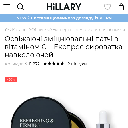
NEW ⌇ Система щоденного догляду із PDRN
Каталог
Обличчя
Експертні комплекси для обличчя
Освіжаючі зміцнювальні патчі з
вітаміном С + Експрес сироватка
навколо очей
Артикул:
K-11-272
2 відгуки
−30%