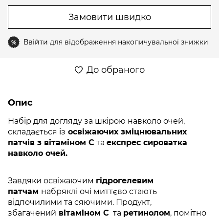
Замовити швидко
Ввійти
для відображення накопичувальної знижки
%
До обраного
Опис
Набір для догляду за шкірою навколо очей,
складається із
освіжаючих зміцнювальних
патчів з вітаміном С
та
експрес сироватка
навколо очей.
Завдяки освіжаючим
гідрогелевим
патчам
набряклі очі миттєво стають
відпочилими та сяючими. Продукт,
збагачений
вітаміном C
та
ретинолом
, помітно