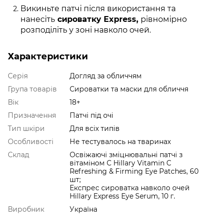
Викиньте патчі після використання та
нанесіть
сироватку Express,
рівномірно
розподіліть у зоні навколо очей.
Характеристики
Серія
Догляд за обличчям
Група товарів
Сироватки та маски для обличчя
Вік
18+
Призначення
Патчі під очі
Тип шкіри
Для всіх типів
Особливості
Не тестувалось на тваринах
Склад
Освіжаючі зміцнювальні патчі з
вітаміном С Hillary Vitamin C
Refreshing & Firming Eye Patches, 60
шт;
Експрес сироватка навколо очей
Hillary Express Eye Serum, 10 г.
Виробник
Україна