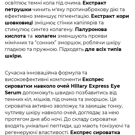
освітлює темні кола під очима.
Екстракт
петрушки
чинить м'яку протинабрякову дію та
ефективно зменшує пігментацію.
Екстракт кори
шовковиці
зміцнює стінки капілярів та
стимулює синтез колагену.
Гіалуронова
кислота
та
колаген
зменшують прояви
мімічних та “сонних” зморшок, роблячи шкіру
гладкою та пружною. Підходять
для всіх типів
шкіри.
Сучасна інноваційна формула та
високоефективні компоненти
Експрес
сироватки навколо очей Hillary Express Eye
Serum
допоможуть швидко позбавитись від
темних кіл, мішків, під очима та зморшок. Ця
сироватка активно зволожує та захищає тонку,
чутливу шкіру навколо очей, доглядає за нею
протягом дня або ночі. До складу сироватки
входять унікальні пептиди, що мають тонізуючі та
регенеруючі властивості.
Експрес сироватка