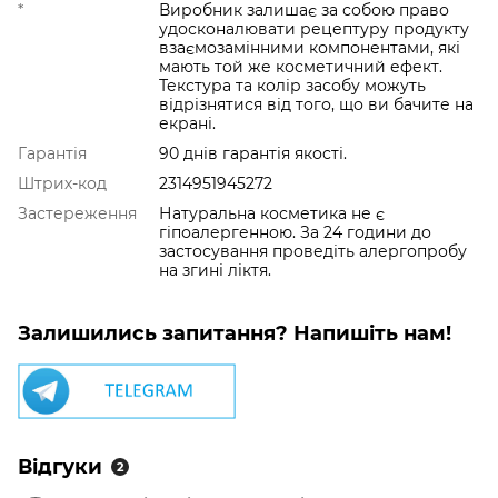
*
Виробник залишає за собою право
удосконалювати рецептуру продукту
взаємозамінними компонентами, які
мають той же косметичний ефект.
Текстура та колір засобу можуть
відрізнятися від того, що ви бачите на
екрані.
Гарантія
90 днів гарантія якості.
Штрих-код
2314951945272
Застереження
Натуральна косметика не є
гіпоалергенною. За 24 години до
застосування проведіть алергопробу
на згині ліктя.
Залишились запитання? Напишіть нам!
Відгуки
2