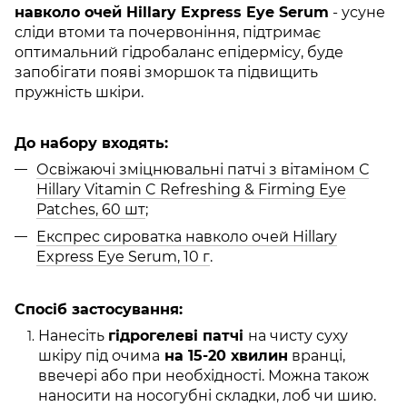
навколо очей Hillary Express Eye Serum
- усуне
сліди втоми та почервоніння, підтримає
оптимальний гідробаланс епідермісу, буде
запобігати появі зморшок та підвищить
пружність шкіри.
До набору входять:
Освіжаючі зміцнювальні патчі з вітаміном С
Hillary Vitamin C Refreshing & Firming Eye
Patches, 60 шт
;
Експрес сироватка навколо очей Hillary
Express Eye Serum, 10 г
.
Спосіб застосування:
Нанесіть
гідрогелеві патчі
на чисту суху
шкіру під очима
на 15-20 хвилин
вранці,
ввечері або при необхідності. Можна також
наносити на носогубні складки, лоб чи шию.