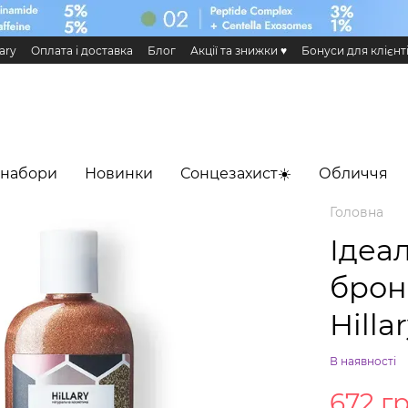
ary
Оплата і доставка
Блог
Акції та знижки ♥️
Бонуси для клієнт
н та повернення
Публічна оферта
Еко сертифікати і сертифікація
 Додаток HiLLARY
 набори
Новинки
Сонцезахист☀️
Обличчя
Головна
Ідеа
брон
Hilla
В наявності
672 г