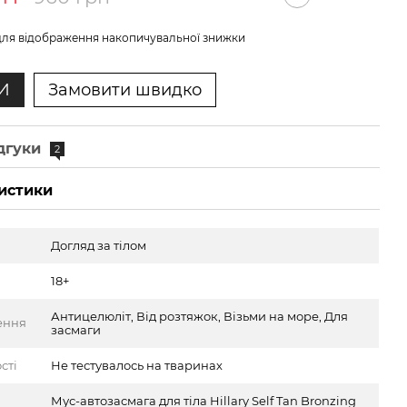
ля відображення накопичувальної знижки
И
Замовити швидко
дгуки
2
истики
Догляд за тілом
18+
Антицелюліт, Від розтяжок, Візьми на море, Для
ення
засмаги
сті
Не тестувалось на тваринах
Мус-автозасмага для тіла Hillary Self Tan Bronzing