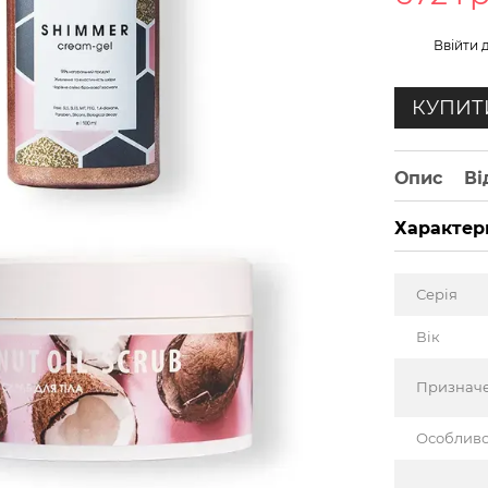
%
Ввійти
д
КУПИТ
Опис
Ві
Характер
Серія
Вік
Признач
Особливо