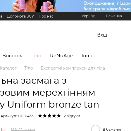
Укр
Eng
Бажання
ів
Допомога ЗСУ
Про нас
Реферальна програма Hillary
Вхід
Волосся
Тіло
ReNuAge
Інше
Каталог
Тіло
Експертні комплекси для тіла
льна засмага з
зовим мерехтінням
ry Uniform bronze tan
Артикул: HI-11-453
2 відгуки
рн
960 грн
В бажання