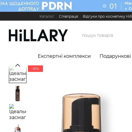
Перейти до основного контенту
Каталог
Співпраця
Відгуки про косметику Hill
Карʼєра в Hillary
Контактна інформація
Обмі
Міжнародні партнери
Сервіс для бізнесу

Експертні комплекси
Подарункові
−30%