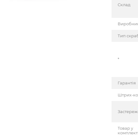
Склад
Виробни
Тип скра
*
Гарантія
Штрих-к
Застере
Товар у
комплект