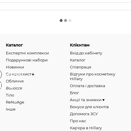
Каталог
Клієнтам
Експертні комплекси
Вхід до кабінету
Подарункові набори
Каталог
Новинки
Співпраця
Сонцезахист☀️
Відгуки про косметику
Hillary
Обличчя
Оплата і доставка
Волосся
Блог
Тіло
Акції та знижки ♥️
ReNuAge
Бонуси для клієнтів
Інше
Допомога ЗСУ
Про нас
Карʼєра в Hillary