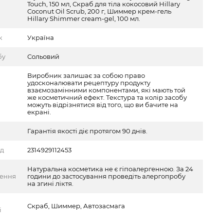
Touch, 150 мл, Скраб для тіла кокосовий Hillary
Coconut Oil Scrub, 200 г, Шиммер крем-гель
Hillary Shimmer cream-gel, 100 мл.
к
Україна
бу
Сольовий
Виробник залишає за собою право
удосконалювати рецептуру продукту
взаємозамінними компонентами, які мають той
же косметичний ефект. Текстура та колір засобу
можуть відрізнятися від того, що ви бачите на
екрані.
Гарантія якості діє протягом 90 днів.
од
2314929112453
Натуральна косметика не є гіпоалергенною. За 24
ження
години до застосування проведіть алергопробу
на згині ліктя.
Скраб, Шиммер, Автозасмагa
і