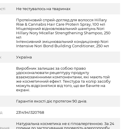
сті
Не тестувалось на тваринах
Протеїновий спрей-догляд для волосся Hillary
Rise & Cannabis Hair Care Protein Spray, 100 мл
Міцелярний відновлювальний шампунь Norі
Hillary Nory Micellar Strengthening Shampoo, 250
мл
Інтенсивний зміцнювальний кондиціонер Nori
Intensive Nori Bond Building Conditioner, 250 мл
к
Україна
Виробник залишає за собою право
удосконалювати рецептуру продукту
взаємозамінними компонентами, які мають той
же косметичний ефект. Текстура та колір засобу
можуть відрізнятися від того, що ви бачите на
екрані.
Гарантія якості діє протягом 90 днів.
од
2314941320768
Натуральна косметика не є гіпоалергенною. За 24
ження
години до застосування проведіть алергопробу