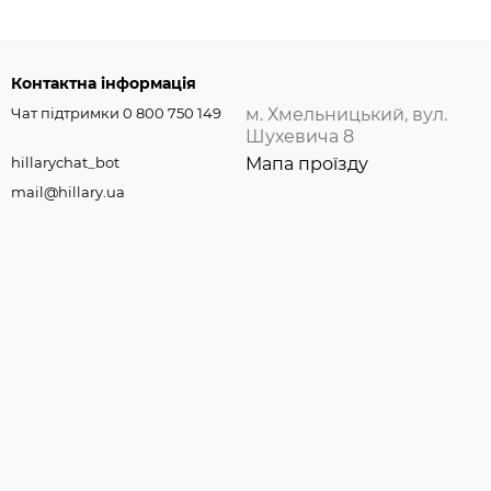
Контактна інформація
Чат підтримки 0 800 750 149
м. Хмельницький, вул.
Шухевича 8
hillarychat_bot
Мапа проїзду
mail@hillary.ua