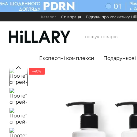
Перейти до основного контенту
Каталог
Співпраця
Відгуки про косметику Hill
Карʼєра в Hillary
Контактна інформація
Обмі
Міжнародні партнери
Сервіс для бізнесу

Експертні комплекси
Подарункові
−40%