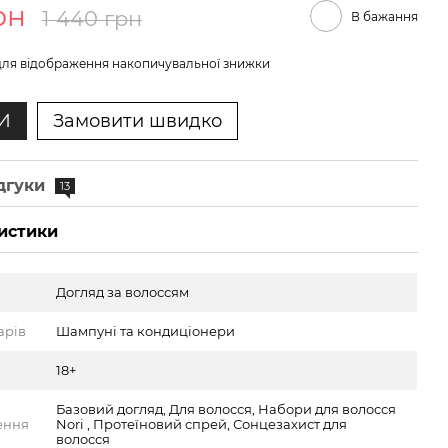
рн
1 440 грн
В бажання
ля відображення накопичувальної знижки
И
Замовити швидко
дгуки
13
истики
Догляд за волоссям
арів
Шампуні та кондиціонери
18+
Базовий догляд, Для волосся, Набори для волосся
ення
Nori , Протеїновий спрей, Сонцезахист для
волосся