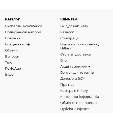
Каталог
Клієнтам
Експертні комплекси
Вхід до кабінету
Подарункові набори
Каталог
Новинки
Співпраця
Сонцезахист☀️
Відгуки про косметику
Hillary
Обличчя
Оплата і доставка
Волосся
Блог
Тіло
Акції та знижки ♥️
ReNuAge
Бонуси для клієнтів
Інше
Допомога ЗСУ
Про нас
Карʼєра в Hillary
Контактна інформація
Обмін та повернення
Публічна оферта