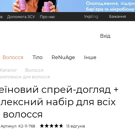
Укр
Eng
Бажання
ів
Допомога ЗСУ
Про нас
Реферальна програма Hillary
Вхід
Волосся
Тіло
ReNuAge
Інше
Каталог
Волосся
комплекси для волосся
еїновий спрей-догляд +
лексний набір для всіх
в волосся
Артикул: K2-11-768
13 відгуків