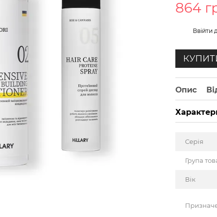
864 г
%
Ввійти
д
КУПИТ
Опис
Ві
Характер
Серія
Група тов
Вік
Признач