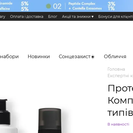
ary
Оплата і доставка
Блог
Акції та знижки ♥️
Бонуси для клієнт
н та повернення
Публічна оферта
Еко сертифікати і сертифікація
 Додаток HiLLARY
 набори
Новинки
Сонцезахист☀️
Обличчя
Головна
Експертні 
Прот
Комп
типі
В наявності