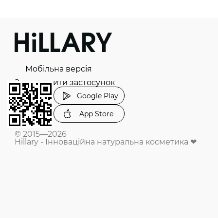
Мобільна версія
Завантажити застосунок
Google Play
App Store
© 2015—2026
Hillary - Інноваційна натуральна косметика ❤