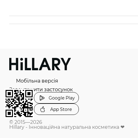
Мобільна версія
Завантажити застосунок
Google Play
App Store
© 2015—2026
Hillary - Інноваційна натуральна косметика ❤