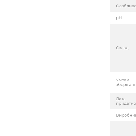
Особливо
pH
Склад
Умови
зберіган
Дата
придатно
Виробни