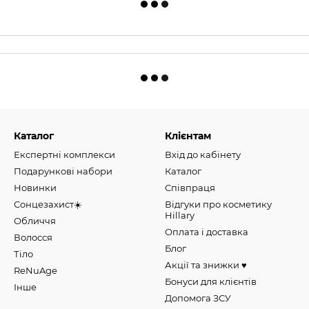
Каталог
Клієнтам
Експертні комплекси
Вхід до кабінету
Подарункові набори
Каталог
Новинки
Співпраця
Сонцезахист☀️
Відгуки про косметику
Hillary
Обличчя
Оплата і доставка
Волосся
Блог
Тіло
Акції та знижки ♥️
ReNuAge
Бонуси для клієнтів
Інше
Допомога ЗСУ