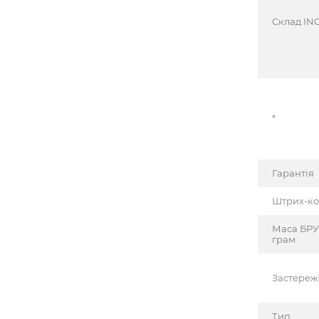
Cклад INC
*
Гарантія
Штрих-к
Маса БРУ
грам
Застере
Тип