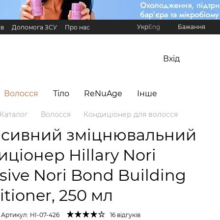
Укр
Eng
Бажання
ів
Допомога ЗСУ
Про нас
Реферальна програма Hillary
Вхід
Волосся
Тіло
ReNuAge
Інше
Каталог
Волосся
Кондиціонер для волосся
нсивний зміцнювальний
ціонер Hillary Nori
sive Nori Bond Building
tioner, 250 мл
Артикул: HI-07-426
16 відгуків