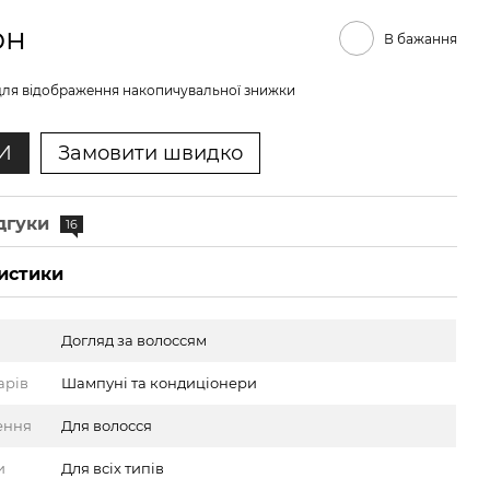
рн
В бажання
ля відображення накопичувальної знижки
И
Замовити швидко
дгуки
16
истики
Догляд за волоссям
арів
Шампуні та кондиціонери
ення
Для волосся
и
Для всіх типів