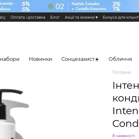
ary
Оплата і доставка
Блог
Акції та знижки ♥️
Бонуси для клієнт
н та повернення
Публічна оферта
Еко сертифікати і сертифікація
 Додаток HiLLARY
 набори
Новинки
Сонцезахист☀️
Обличчя
Головна
Інте
конди
Inten
Condi
В наявності