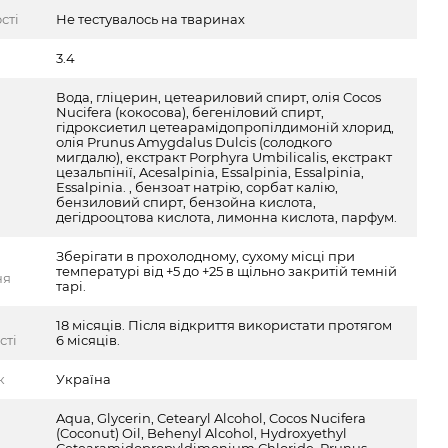
сті
Не тестувалось на тваринах
3.4
Вода, гліцерин, цетеариловий спирт, олія Cocos
Nucifera (кокосова), бегеніловий спирт,
гідроксиетил цетеарамідопропілдимоній хлорид,
олія Prunus Amygdalus Dulcis (солодкого
мигдалю), екстракт Porphyra Umbilicalis, екстракт
цезальпінії, Acesalpinia, Essalpinia, Essalpinia,
Essalpinia. , бензоат натрію, сорбат калію,
бензиловий спирт, бензойна кислота,
дегідрооцтова кислота, лимонна кислота, парфум.
Зберігати в прохолодному, сухому місці при
температурі від +5 до +25 в щільно закритій темній
ня
тарі.
18 місяців. Після відкриття використати протягом
сті
6 місяців.
к
Україна
Aqua, Glycerin, Cetearyl Alcohol, Cocos Nucifera
(Coconut) Oil, Behenyl Alcohol, Hydroxyethyl