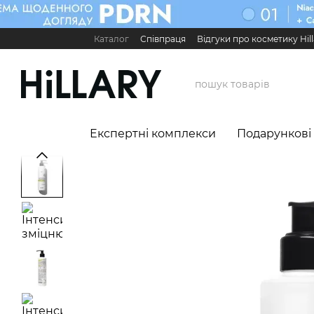
Перейти до основного контенту
Каталог
Співпраця
Відгуки про косметику Hill
Карʼєра в Hillary
Контактна інформація
Обмі
Міжнародні партнери
Сервіс для бізнесу

Експертні комплекси
Подарункові