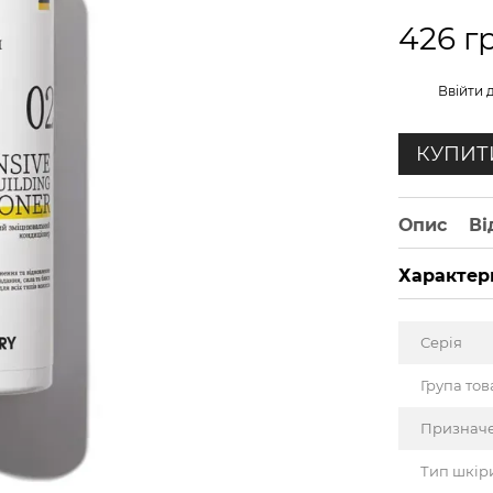
426 г
%
Ввійти
д
КУПИТ
Опис
Ві
Характер
Серія
Група тов
Признач
Тип шкір