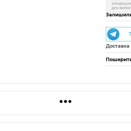
кондиціо
для воло
Залишили
Доставка
Поширити