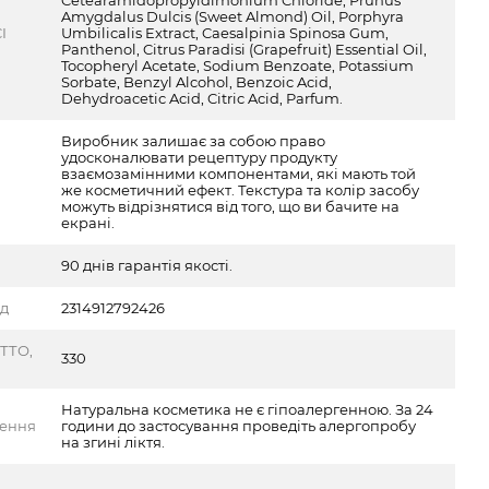
Cetearamidopropyldimonium Chloride, Prunus
Amygdalus Dulcis (Sweet Almond) Oil, Porphyra
I
Umbilicalis Extract, Caesalpinia Spinosa Gum,
Panthenol, Citrus Paradisi (Grapefruit) Essential Oil,
Tocopheryl Acetate, Sodium Benzoate, Potassium
Sorbate, Benzyl Alcohol, Benzoic Acid,
Dehydroacetic Acid, Citric Acid, Parfum.
Виробник залишає за собою право
удосконалювати рецептуру продукту
взаємозамінними компонентами, які мають той
же косметичний ефект. Текстура та колір засобу
можуть відрізнятися від того, що ви бачите на
екрані.
90 днів гарантія якості.
од
2314912792426
ТТО,
330
Натуральна косметика не є гіпоалергенною. За 24
ження
години до застосування проведіть алергопробу
на згині ліктя.