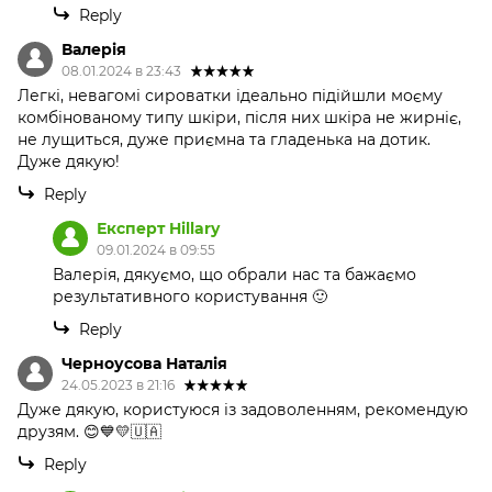
Reply
Валерія
08.01.2024 в 23:43
Легкі, невагомі сироватки ідеально підійшли моєму
комбінованому типу шкіри, після них шкіра не жирніє,
не лущиться, дуже приємна та гладенька на дотик.
Дуже дякую!
Reply
Експерт Hillary
09.01.2024 в 09:55
Валерія, дякуємо, що обрали нас та бажаємо
результативного користування 🙂
Reply
Черноусова Наталія
24.05.2023 в 21:16
Дуже дякую, користуюся із задоволенням, рекомендую
друзям. 😊💙💛🇺🇦
Reply