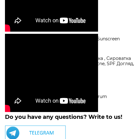
Features
Series
Face Care
The group of
Serums and face masks, Sunscreen
goods
Age
18+
Purpose
Оновлювальна сироватка , Сироватка
з біо-ретинолом, Post acne, SPF Догляд,
Sunscreen
Skin type
Oily skin
Features
Cruelty-free
Product
SPF serum, Bakuchiol Serum
included
Do you have any questions? Write to us!