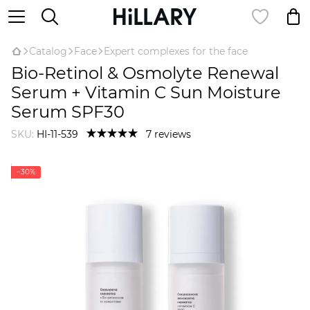
Catalog
Face
Expert complexes for the face
Bio-Retinol & Osmolyte Renewal
Serum + Vitamin C Sun Moisture
Serum SPF30
SKU:
HI-11-539
7 reviews
−30%