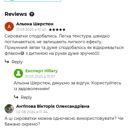
Reviews
7
Альона Шерстюк
21.03.2025 в 10:40
Сироватки сподобались. Легка текстура, швидко
поглинаються, не залишають липкого ефекту.
Приємний запах та дуже сподобалось як відкривається
флакон😅 з дитиною на руках дуже зручно👍🏻
Reply
Експерт Hillary
21.03.2025 в 15:07
Альона Шерстюк, дякуємо за відгук. Користуйтесь
із задоволенням!
Reply
Антіпова Вікторія Олександрівна
02.08.2024 в 17:44
А ці сироватки можна одночасно використовувати? Чи
бажано окремо?