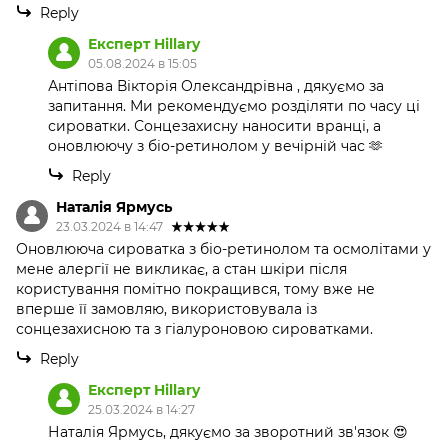
Reply
Експерт Hillary
05.08.2024 в 15:05
Антіпова Вікторія Олександрівна , дякуємо за
запитання. Ми рекомендуємо розділяти по часу ці
сироватки. Сонцезахисну наносити вранці, а
оновлюючу з біо-ретинолом у вечірній час 🫶
Reply
Наталія Ярмусь
23.03.2024 в 14:47
Оновлююча сироватка з біо-ретинолом та осмолітами у
мене алергії не викликає, а стан шкіри після
користування помітно покращився, тому вже не
вперше її замовляю, використовувала із
сонцезахисною та з гіалуроновою сироватками.
Reply
Експерт Hillary
25.03.2024 в 14:27
Наталія Ярмусь, дякуємо за зворотний зв'язок 😍