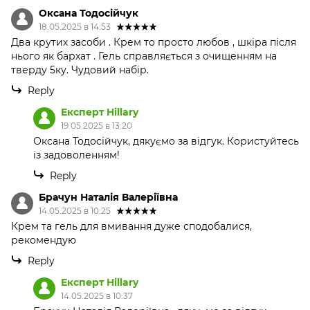
Оксана Тодосійчук
18.05.2025 в 14:53
Два крутих засоби . Крем то просто любов , шкіра після
нього як бархат . Гель справляється з очищенням на
тверду 5ку. Чудовий набір.
Reply
Експерт Hillary
19.05.2025 в 13:20
Оксана Тодосійчук, дякуємо за відгук. Користуйтесь
із задоволенням!
Reply
Брачун Наталія Валеріївна
14.05.2025 в 10:25
Крем та гель для вмивання дуже сподобалися,
рекомендую
Reply
Експерт Hillary
14.05.2025 в 10:37