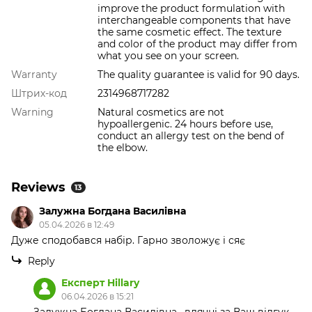
improve the product formulation with
interchangeable components that have
the same cosmetic effect. The texture
and color of the product may differ from
what you see on your screen.
Warranty
The quality guarantee is valid for 90 days.
Штрих-код
2314968717282
Warning
Natural cosmetics are not
hypoallergenic. 24 hours before use,
conduct an allergy test on the bend of
the elbow.
Reviews
13
Залужна Богдана Василівна
05.04.2026 в 12:49
Дуже сподобався набір. Гарно зволожує і сяє
Reply
Експерт Hillary
06.04.2026 в 15:21