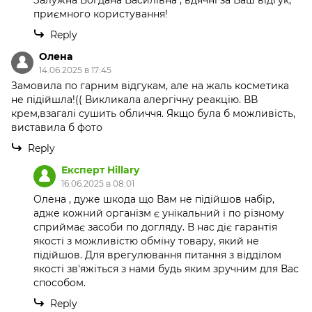
Залужна Богдана Василівна , вдячні за Ваш відгук,
приємного користування!
Reply
Олена
14.06.2025 в 17:45
Замовила по гарним відгукам, але на жаль косметика
не підійшла!(( Викликала алергічну реакцію. ВВ
крем,взагалі сушить обличчя. Якщо була б можливість,
виставила б фото
Reply
Експерт Hillary
16.06.2025 в 08:01
Олена , дуже шкода що Вам не підійшов набір,
адже кожний організм є унікальний і по різному
сприймає засоби по догляду. В нас діє гарантія
якості з можливістю обміну товару, який не
підійшов. Для врегулювання питання з відділом
якості зв'яжіться з нами будь яким зручним для Вас
способом.
Reply