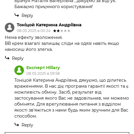
Брачун Наталія Валеріївна , дякуємо за відгук.
Бажаємо приємного користування!
Reply
Тоніцой Катерина Андріївна
08.05.2025 в 00:24
Нема ефекту зволоження.
ВВ крем взагалі залишає сліди на одязі навіть якщо
наносиш його злегка.
Reply
Експерт Hillary
08.05.2025 в 09:58
Тоніцой Катерина Андріївна, дякуємо, що ділитесь
враженнями. В нас діє програма гарантії якості та є
можливість обміну. Засіб, результат від
застосування якого Вас не задовільнив, ми можемо
обміняти. Для врегулювання питання з відділом
якості зв'яжіться з нами будь яким зручним для Вас
способом.
Reply