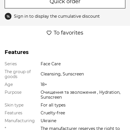
Quick order
Sign in
to display the cumulative discount
%
To favorites
Features
Series
Face Care
The group of
Cleansing, Sunscreen
goods
Age
18+
Purpose
Очищення та зволоження , Hydration,
Sunscreen
Skin type
For all types
Features
Cruelty-free
Manufacturing
Ukraine
*
The manufacturer reserves the right to