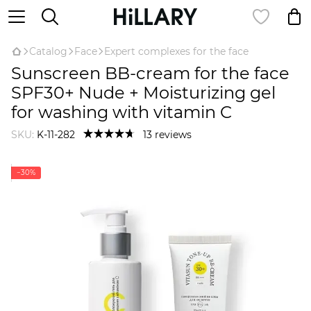
Catalog
Face
Expert complexes for the face
Sunscreen BB-cream for the face
SPF30+ Nude + Moisturizing gel
for washing with vitamin C
SKU:
K-11-282
13 reviews
−30%