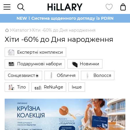
NEW ⌇ Система щоденного догляду із PDRN
Каталог
Хіти -60% до Дня народження
Хіти -60% до Дня народження
Експертні комплекси
Подарункові набори
Новинки
Сонцезахист☀️
Обличчя
Волосся
Тіло
ReNuAge
Інше