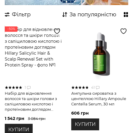
Фільтр
За популярністю
−50%
1
41
Набір для відновлення
Ампульна сироватка з
волосся та шкіри голови з
центеллою Hillary Ampoule
саліциловою кислотою і
Centella Serum, 30 мл
протеїновим доглядом
606 грн
Hillary Salicylic Hair & Scalp
1 542 грн
3 084 грн
Renewal Set with Protein
КУПИТИ
Spray
КУПИТИ