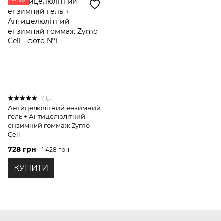
−49%
7
Антицелюлітний ензимний
гель + Антицелюлітний
ензимний гоммаж Zymo
Cell
728 грн
1 428 грн
КУПИТИ