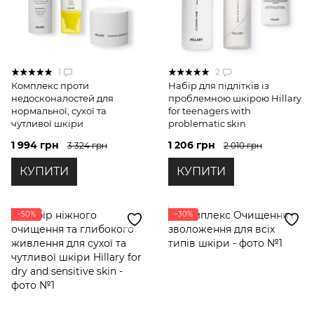
1
2
Комплекс проти
Набір для підлітків із
недосконалостей для
проблемною шкірою Hillary
нормальної, сухої та
for teenagers with
чутливої шкіри
problematic skin
1 994 грн
1 206 грн
3 324 грн
2 010 грн
КУПИТИ
КУПИТИ
−50%
−30%