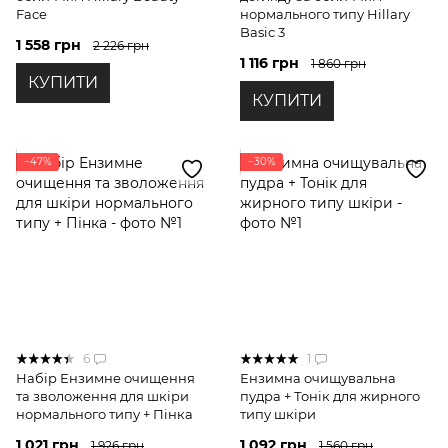
Face
нормального типу Hillary
Basic 3
1 558 грн
2 226 грн
1 116 грн
1 860 грн
КУПИТИ
КУПИТИ
−47%
−30%
6
1
Набір Ензимне очищення
Ензимна очищувальна
та зволоження для шкіри
пудра + Тонік для жирного
нормального типу + Пінка
типу шкіри
1 021 грн
1 092 грн
1 926 грн
1 560 грн