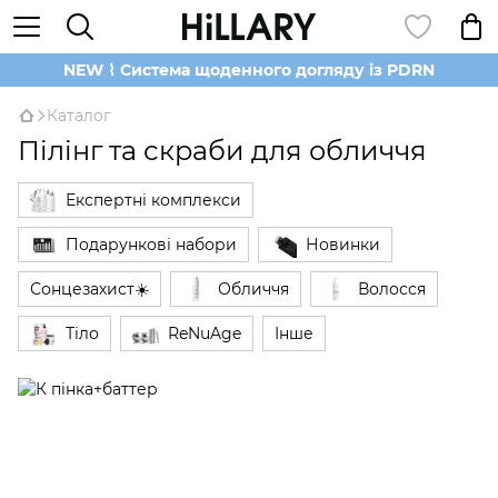
NEW ⌇ Система щоденного догляду із PDRN
Каталог
Пілінг та скраби для обличчя
Експертні комплекси
Подарункові набори
Новинки
Сонцезахист☀️
Обличчя
Волосся
Тіло
ReNuAge
Інше