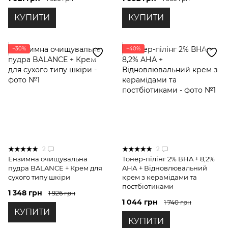
КУПИТИ
КУПИТИ
−30%
−40%
2
2
Ензимна очищувальна
Тонер-пілінг 2% ВHA + 8,2%
пудра BALANCE + Крем для
AНА + Відновлювальний
сухого типу шкіри
крем з керамідами та
постбіотиками
1 348 грн
1 926 грн
1 044 грн
1 740 грн
КУПИТИ
КУПИТИ