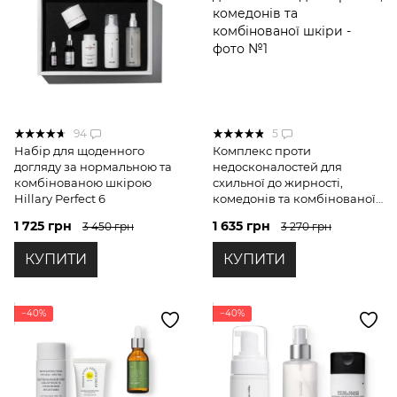
94
5
Набір для щоденного
Комплекс проти
догляду за нормальною та
недосконалостей для
комбінованою шкірою
схильної до жирності,
Hillary Perfect 6
комедонів та комбінованої
шкіри
1 725 грн
1 635 грн
3 450 грн
3 270 грн
КУПИТИ
КУПИТИ
−40%
−40%