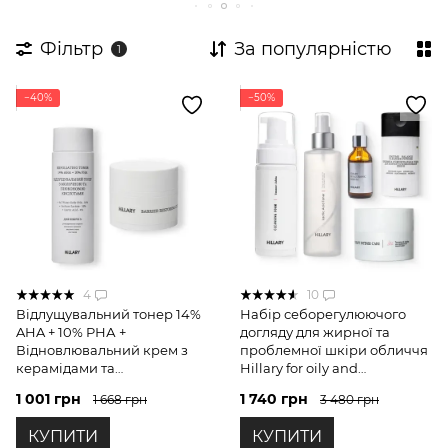
Фільтр
За популярністю
1
−40%
−50%
4
10
Відлущувальний тонер 14%
Набір себорегулюючого
AHA + 10% PНА +
догляду для жирної та
Відновлювальний крем з
проблемної шкіри обличчя
керамідами та
Hillary for oily and
постбіотиками
problematic skin
1 001 грн
1 740 грн
1 668 грн
3 480 грн
КУПИТИ
КУПИТИ