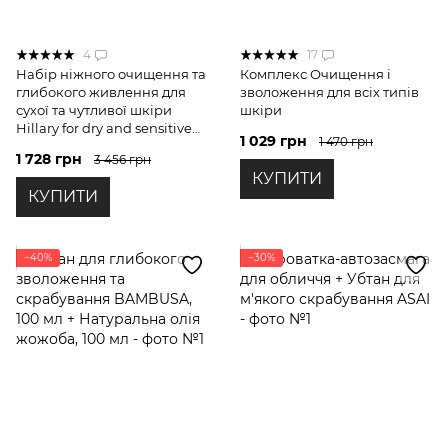
4
17
Набір ніжного очищення та
Комплекс Очищення і
глибокого живлення для
зволоження для всіх типів
сухої та чутливої шкіри
шкіри
Hillary for dry and sensitive
1 029 грн
1 470 грн
skin
1 728 грн
3 456 грн
КУПИТИ
КУПИТИ
−40%
−30%