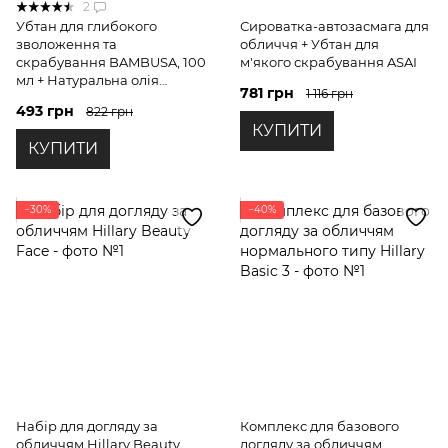
2
Убтан для глибокого
Сироватка-автозасмага для
зволоження та
обличчя + Убтан для
скрабування BAMBUSA, 100
м'якого скрабування ASAI
мл + Натуральна олія
781 грн
1 116 грн
жожоба, 30 мл
493 грн
822 грн
КУПИТИ
КУПИТИ
−30%
−40%
Набір для догляду за
Комплекс для базового
обличчям Hillary Beauty
догляду за обличчям