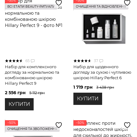
−50%
−50%
ВСІ ЕТАПИ BEAUTY-РИТУАЛУ
ОЧИЩЕННЯ ТА ВІДНОВЛЕННЯ
65
37
Набір для комплексного
Набір для щоденного
догляду за нормальною та
догляду за сухою і чутливою
комбінованою шкірою
шкірою Hillary Perfect 6
Hillary Perfect 9
1 719 грн
3 438 грн
2 556 грн
5 112 грн
КУПИТИ
КУПИТИ
−50%
−50%
ОЧИЩЕННЯ ТА ЗВОЛОЖЕННЯ