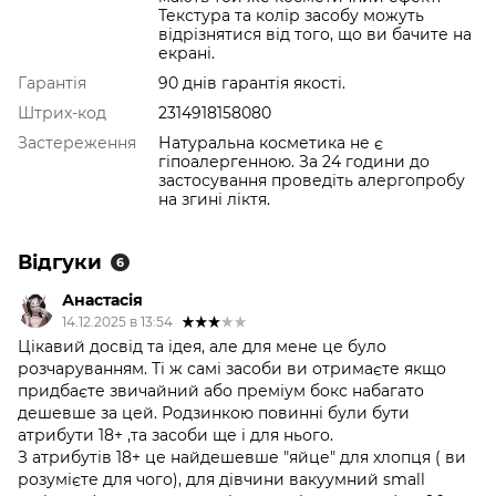
Текстура та колір засобу можуть
відрізнятися від того, що ви бачите на
екрані.
Гарантія
90 днів гарантія якості.
Штрих-код
2314918158080
Застереження
Натуральна косметика не є
гіпоалергенною. За 24 години до
застосування проведіть алергопробу
на згині ліктя.
Відгуки
6
Анастасія
14.12.2025 в 13:54
Цікавий досвід та ідея, але для мене це було
розчаруванням. Ті ж самі засоби ви отримаєте якщо
придбаєте звичайний або преміум бокс набагато
дешевше за цей. Родзинкою повинні були бути
атрибути 18+ ,та засоби ще і для нього.
З атрибутів 18+ це найдешевше "яйце" для хлопця ( ви
розумієте для чого), для дівчини вакуумний small