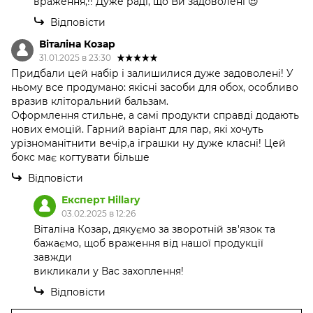
враження,!! Дуже раді, що Ви задоволені 😍
Відповісти
Віталіна Козар
31.01.2025 в 23:30
Придбали цей набір і залишилися дуже задоволені! У
ньому все продумано: якісні засоби для обох, особливо
вразив кліторальний бальзам.
Оформлення стильне, а самі продукти справді додають
нових емоцій. Гарний варіант для пар, які хочуть
урізноманітнити вечір,а іграшки ну дуже класні! Цей
бокс має когтувати більше
Відповісти
Експерт Hillary
03.02.2025 в 12:26
Віталіна Козар, дякуємо за зворотній зв'язок та
бажаємо, щоб враження від нашої продукції
завжди
викликали у Вас захоплення!
Відповісти