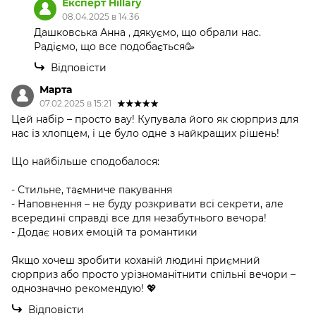
Експерт Hillary
08.04.2025 в 14:36
Дашковська Анна , дякуємо, що обрали нас.
Радіємо, що все подобається🥳
Відповісти
Марта
07.02.2025 в 15:21
Цей набір – просто вау! Купувала його як сюрприз для
нас із хлопцем, і це було одне з найкращих рішень!
Що найбільше сподобалося:
- Стильне, таємниче пакування
- Наповнення – не буду розкривати всі секрети, але
всередині справді все для незабутнього вечора!
- Додає нових емоцій та романтики
Якщо хочеш зробити коханій людині приємний
сюрприз або просто урізноманітнити спільні вечори –
однозначно рекомендую! 💖
Відповісти