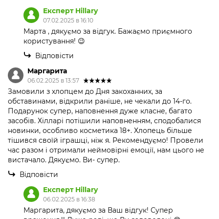
Експерт Hillary
07.02.2025 в 16:10
Марта , дякуємо за відгук. Бажаємо приємного
користування! 😉
Відповісти
Маргарита
06.02.2025 в 13:57
Замовили з хлопцем до Дня закоханних, за
обставинами, відкрили раніше, не чекали до 14-го.
Подарунок супер, наповнення дуже класне, багато
засобів. Хілларі потішили наповненням, сподобалися
новинки, особливо косметика 18+. Хлопець більше
тішився своїй іграшці, ніж я. Рекомендуємо! Провели
час разом і отримали неймовірні емоції, нам цього не
вистачало. Дякуємо. Ви- супер.
Відповісти
Експерт Hillary
06.02.2025 в 16:38
Маргарита, дякуємо за Ваш відгук! Супер