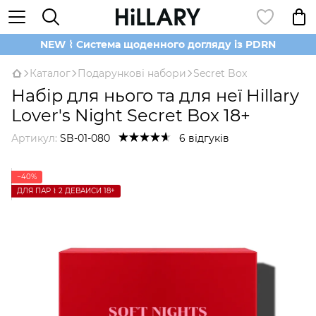
NEW ⌇ Система щоденного догляду із PDRN
Каталог
Подарункові набори
Secret Box
Набір для нього та для неї Hillary
Lover's Night Secret Box 18+
Артикул:
SB-01-080
6 відгуків
−40%
ДЛЯ ПАР ⌇ 2 ДЕВАЙСИ 18+