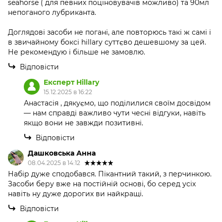
seahorse ( для певних поціновувачів можливо) та 90мл
непоганого лубриканта.
Доглядові засоби не погані, але повторюсь такі ж самі і
в звичайному боксі hillary суттєво дешевшому за цей.
Не рекомендую і більше не замовлю.
Відповісти
Експерт Hillary
15.12.2025 в 16:22
Анастасія , дякуємо, що поділилися своїм досвідом
— нам справді важливо чути чесні відгуки, навіть
якщо вони не завжди позитивні.
Відповісти
Дашковська Анна
08.04.2025 в 14:12
Набір дуже сподобався. Пікантний такий, з перчинкою.
Засоби беру вже на постійній основі, бо серед усіх
навіть ну дуже дорогих ви найкращі.
Відповісти