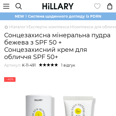
NEW ⌇ Система щоденного догляду із PDRN
Каталог
Експертні комплекси
Комплекси для обличч
Сонцезахисна мінеральна пудра
бежева з SPF 50 +
Сонцезахисний крем для
обличчя SPF 50+
Артикул:
K-11-491
1 відгук
−40%