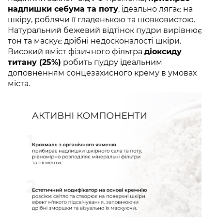
надлишки себума та поту
, ідеально лягає на
шкіру, роблячи її гладенькою та шовковистою.
Натуральний бежевий відтінок пудри вирівнює
тон та маскує дрібні недосконалості шкіри.
Високий вміст фізичного фільтра
діоксиду
титану (25%)
робить пудру ідеальним
доповненням сонцезахисного крему в умовах
міста.