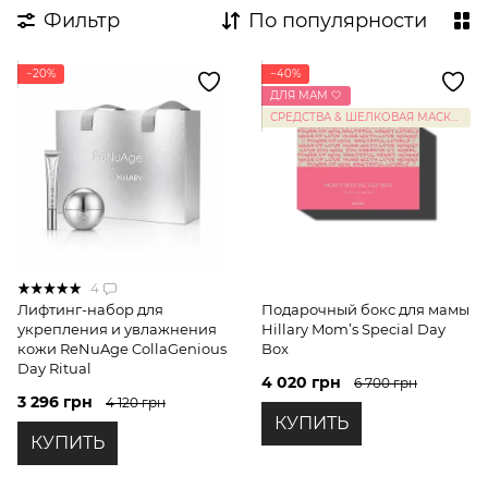
Фильтр
По популярности
−20%
−40%
ДЛЯ МАМ 🤍
СРЕДСТВА & ШЕЛКОВАЯ МАСКА ДЛЯ СНА
4
Лифтинг-набор для
Подарочный бокс для мамы
укрепления и увлажнения
Hillary Mom’s Special Day
кожи ReNuAge CollaGenious
Box
Day Ritual
4 020 грн
6 700 грн
3 296 грн
4 120 грн
КУПИТЬ
КУПИТЬ