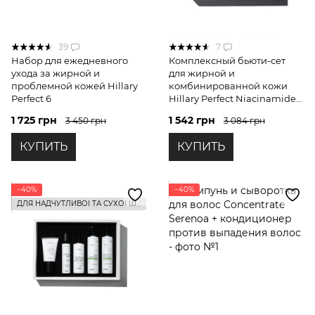
39
7
Набор для ежедневного
Комплексный бьюти-сет
ухода за жирной и
для жирной и
проблемной кожей Hillary
комбинированной кожи
Perfect 6
Hillary Perfect Niacinamide
Sebo Balance
1 725 грн
1 542 грн
3 450 грн
3 084 грн
КУПИТЬ
КУПИТЬ
−40%
−40%
ДЛЯ НАДЧУТЛИВОЇ ТА СУХОЇ ШКІРИ ГОЛОВИ