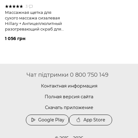
3
Массажная щетка для
сухого массажа сизалевая
Hillary + Антицеллюлитный
разогревающий скраб для
тела Hillary Anti-cellulite Oil
1 056 грн
Scrub, 200 г
Чат підтримки 0 800 750 149
Контактная информация
Полная версия сайта
Скачать приложение
Google Play
App Store