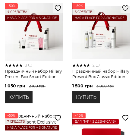
−50%
−50%
4 СРЕДСТВА
6 СРЕДСТВ
HAS A PLACE FOR A SIGNATURE
HAS A PLACE FOR A SIGNATURE
3
2
Праздничный набор Hillary
Праздничный набор Hillary
Present Box Smart Edition
Present Box Classic Edition
1 050 грн
1 500 грн
2 100 грн
3 000 грн
КУПИТЬ
КУПИТЬ
−50%
−40%
7 СРЕДСТВ
ДЛЯ ПАР ⌇ 2 ДЕВАЙСА 18+
HAS A PLACE FOR A SIGNATURE