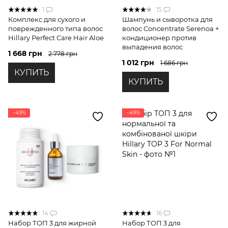
1
15
Комплекс для сухого и
Шампунь и сыворотка для
поврежденного типа волос
волос Concentrate Serenoa +
Hillary Perfect Care Hair Aloe
кондиционер против
выпадения волос
1 668 грн
2 778 грн
1 012 грн
1 686 грн
КУПИТЬ
КУПИТЬ
−49%
−49%
14
16
Набор ТОП 3 для жирной
Набор ТОП 3 для