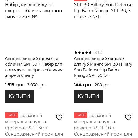
8
Сонцезахисний крем для
Сонцезахисний бальзам
обличчя SPF 50 + Набір для
для губ Манго SPF 30 Hillary
догляду за шкірою обличчя
Sun Defense Lip Balm
жирного типу
Mango SPF 30, 3 г
1 515 грн
144 грн
3 030 грн
288 грн
КУПИТИ
КУПИТИ
−40%
−40%