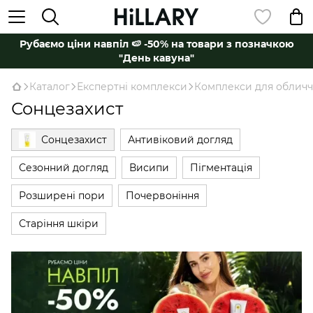
Рубаємо ціни навпіл 🍉 -50% на товари з позначкою
"День кавуна"
Каталог
Експертні комплекси
Комплекси для обличч
Сонцезахист
Сонцезахист
Антивіковий догляд
Сезонний догляд
Висипи
Пігментація
Розширені пори
Почервоніння
Старіння шкіри