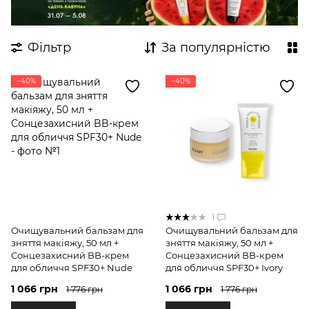
Фільтр
За популярністю
−40%
−40%
1
Очищувальний бальзам для
Очищувальний бальзам для
зняття макіяжу, 50 мл +
зняття макіяжу, 50 мл +
Сонцезахисний BB-крем
Сонцезахисний BB-крем
для обличчя SPF30+ Nude
для обличчя SPF30+ Ivory
1 066 грн
1 066 грн
1 776 грн
1 776 грн