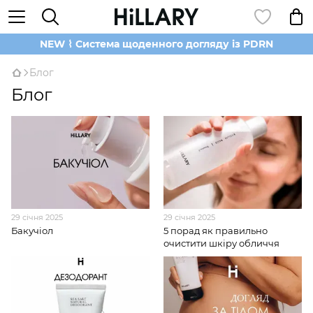
NEW ⌇ Система щоденного догляду із PDRN
Блог
Блог
29 січня 2025
29 січня 2025
Бакучіол
5 порад як правильно
очистити шкіру обличчя