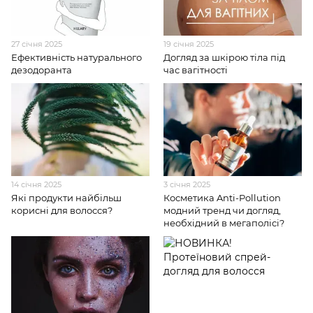
27 січня 2025
19 січня 2025
Ефективність натурального
Догляд за шкірою тіла під
дезодоранта
час вагітності
14 січня 2025
3 січня 2025
Які продукти найбільш
Косметика Anti-Pollution
корисні для волосся?
модний тренд чи догляд,
необхідний в мегаполісі?