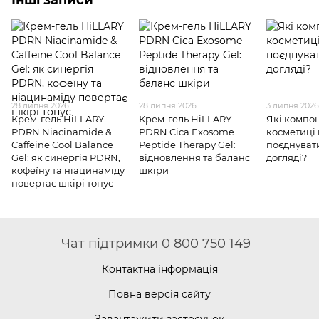
28 липня 2026
28 липня 2026
3 липня 202
Крем-гель HiLLARY
Крем-гель HiLLARY
Які компо
PDRN Niacinamide &
PDRN Cica Exosome
косметиці
Caffeine Cool Balance
Peptide Therapy Gel:
поєднуват
Gel: як синергія PDRN,
відновлення та баланс
догляді?
кофеїну та ніацинаміду
шкіри
повертає шкірі тонус
Чат підтримки 0 800 750 149
Контактна інформація
Повна версія сайту