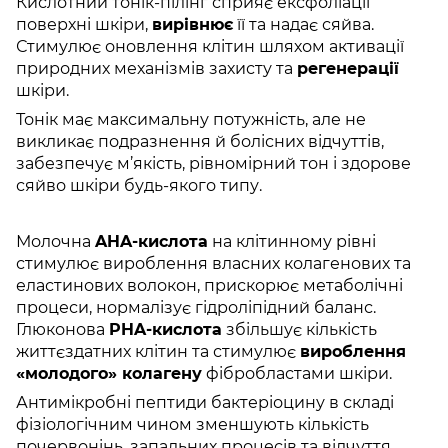
Кислотний тонік-пілінг сприяє ексфоліації
поверхні шкіри,
вирівнює
її та надає сяйва.
Стимулює оновлення клітин шляхом активації
природних механізмів захисту та
регенерації
шкіри.
Тонік має максимальну потужність, але не
викликає подразнення й болісних відчуттів,
забезпечує м’якість, рівномірний тон і здорове
сяйво шкіри будь-якого типу.
Молочна
AHA-кислота
на клітинному рівні
стимулює вироблення власних колагенових та
еластинових волокон, прискорює метаболічні
процеси, нормалізує гідроліпідний баланс.
Глюконова
PHA-кислота
збільшує кількість
життєздатних клітин та стимулює
вироблення
«молодого» колагену
фібробластами шкіри.
Антимікробні пептиди бактеріоцину в складі
фізіологічним чином зменшують кількість
почервонінь, запальних процесів та відчуття