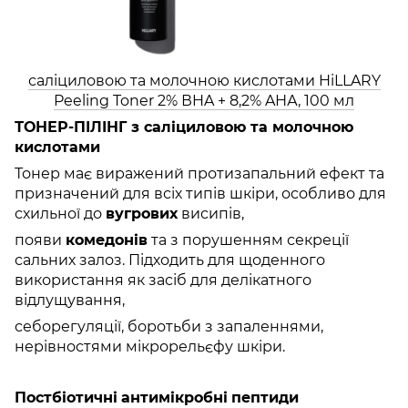
саліциловою та молочною кислотами HiLLARY
Peeling Toner 2% ВHA + 8,2% AНА, 100 мл
ТОНЕР-ПІЛІНГ з саліциловою та молочною
кислотами
Тонер має виражений протизапальний ефект та
призначений для всіх типів шкіри, особливо для
схильної до
вугрових
висипів,
появи
комедонів
та з порушенням секреції
сальних залоз. Підходить для щоденного
використання як засіб для делікатного
відлущування,
себорегуляції, боротьби з запаленнями,
нерівностями мікрорельєфу шкіри.
Постбіотичні
антимікробні
пептиди