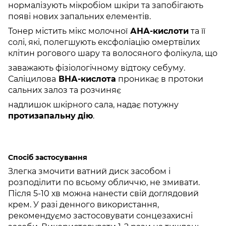
нормалізують мікробіом шкіри та запобігають
появі нових запальних елементів.
Тонер містить мікс молочної
АНА-кислоти
та її
солі, які, полегшують ексфоліацію омертвілих
клітин рогового шару та волосяного фолікула, що
заважають фізіологічному відтоку себуму.
Саліцилова
ВНА-кислота
проникає в протоки
сальних залоз та розчиняє
надлишок шкірного сала, надає потужну
протизапальну
дію
.
Спосіб застосування
Злегка змочити ватний диск засобом і
розподілити по всьому обличчю, не змивати.
Після 5-10 хв можна нанести свій доглядовий
крем. У разі денного використання,
рекомендуємо застосовувати сонцезахисні