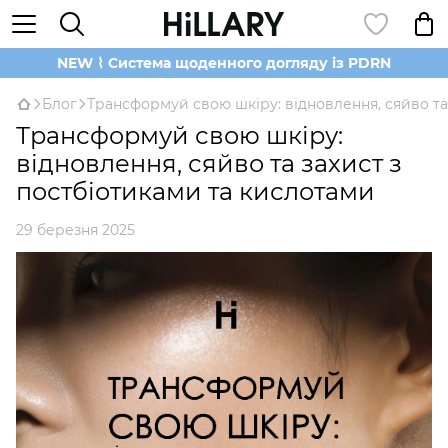
NEW ⌇ Система щоденного догляду із PDRN
Блог
Трансформуй свою шкіру: відновлення, сяйво та
Трансформуй свою шкіру:
відновлення, сяйво та захист з
постбіотиками та кислотами
29 березня 2025