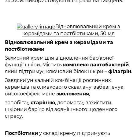
засоби. Використовувати 1-2 рази на тиждень.
Відновлювальний крем з
керамідами та постбіотиками, 50 мл
Відновлювальний крем з керамідами та
постбіотиками
Захисний крем для відновлення бар’єрної
функції шкіри. Містить
комплекс
лактобактерій
,
який підтримує ключовий білок шкіри –
філагрін
.
Завдяки унікальній комбінації рослинних
керамідів та оливкового сквалану, забезпечує
високоеффективне
зволоження
,
запобігає
старінню
, допомагає захистити
шкірний бар’єр від зовнішнього щоденного
стресу.
Постбіотики
у складі крему підтримують