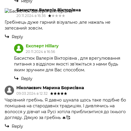
Reply
Басистюк Валерія Вікторівна
20.11.2024 в 16:36
Гребінець дуже гарний візуально ,але нажаль не
затесаний зовсім.
Reply
Експерт Hillary
20.11.2024 в 16:56
Басистюк Валерія Вікторівна , для врегулювання
питання з відділом якості зв'яжіться з нами будь
яким зручним для Вас способом.
Reply
Ніколаєвич Марина Борисівна
09.03.2024 в 12:32
Чарівний гребінь. Я давно шукала щось таке подібне бо
помішана на стародавніх традиціях. І дивлячись на
волосся у дівчат на Русі хотіла приблизитися до їхнього
догляду. Дякую за гребінь 🔥🥰
Reply