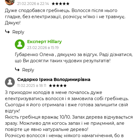
21.02.2026 в 22:14
Дуже сподобався гребінець. Волосся після нього
гладке, без електризації, розчісує м’яко і не травмує.
Дякую!
Reply
Експерт Hillary
23.02.2026 в 15:19
Губаренко Олена , дякуємо за відгук. Раді дізнатися,
що Ви досягли таких чудових результатів!
Reply
Сидорко Ірина Володимирівна
11.02.2025 в 18:11
З приходом холодів в мене почалось дуже
електризуватись волосся і я замовила собі гребінець.
Сьогодні я його отримала і вже готова залишити свій
відгук!
Якість гребінця вражає 10/10. Запах дерева відчувається
зразу. Можливо для когось запах і не приємний, але
повірте це явно натуральне дерево!
Розчісую волосся і немає ніякого намагнічення, бо в