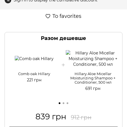
Sign in
to display the cumulative discount
%
To favorites
Разом дешевше
Comb oak Hillary
Hillary Aloe Micellar
Moisturizing Shampoo +
221 грн
Conditioner, 500 мл
691 грн
839 грн
912 грн