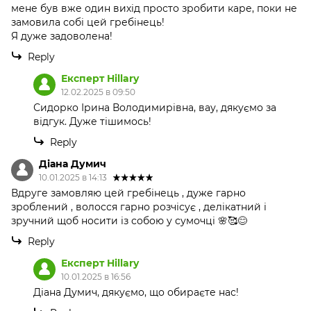
мене був вже один вихід просто зробити каре, поки не
замовила собі цей гребінець!
Я дуже задоволена!
Reply
Експерт Hillary
12.02.2025 в 09:50
Сидорко Ірина Володимирівна, вау, дякуємо за
відгук. Дуже тішимось!
Reply
Діана Думич
10.01.2025 в 14:13
Вдруге замовляю цей гребінець , дуже гарно
зроблений , волосся гарно розчісує , делікатний і
зручний щоб носити із собою у сумочці 🌸🥰😊
Reply
Експерт Hillary
10.01.2025 в 16:56
Діана Думич, дякуємо, що обираєте нас!