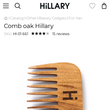
Catalog
Оther
Beauty Gadgets
For hair
Comb oak Hillary
SKU:
HI-01-661
15 reviews