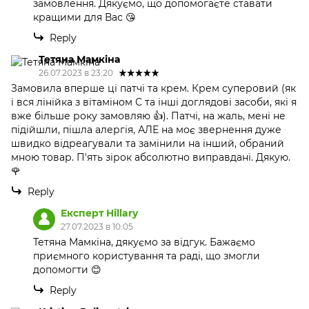
замовлення. Дякуємо, що допомогаєте ставати
кращими для Вас 😘
Reply
Тетяна Мамкіна
26.07.2023 в 23:20
Замовила вперше ці патчі та крем. Крем суперовий (як
і вся лінійка з вітаміном С та інші доглядові засоби, які я
вже більше року замовляю 👍). Патчі, на жаль, мені не
підійшли, пішла алергія, АЛЕ на моє звернення дуже
швидко відреагували та замінили на інший, обраний
мною товар. П'ять зірок абсолютно виправдані. Дякую.
🌹
Reply
Експерт Hillary
27.07.2023 в 10:05
Тетяна Мамкіна, дякуємо за відгук. Бажаємо
приємного користування та раді, що змогли
допомогти 😊
Reply