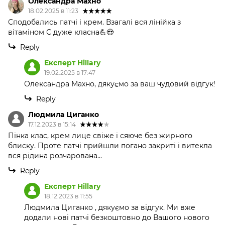
Олександра Махно
18.02.2025 в 11:23
Сподобались патчі і крем. Взагалі вся лінійка з
вітаміном С дуже класна💪😍
Reply
Експерт Hillary
19.02.2025 в 17:47
Олександра Махно, дякуємо за ваш чудовий відгук!
Reply
Людмила Циганко
17.12.2023 в 15:14
Пінка клас, крем лице свіже і сяюче без жирного
блиску. Проте патчі прийшли погано закриті і витекла
вся рідина розчарована...
Reply
Експерт Hillary
18.12.2023 в 11:55
Людмила Циганко , дякуємо за відгук. Ми вже
додали нові патчі безкоштовно до Вашого нового