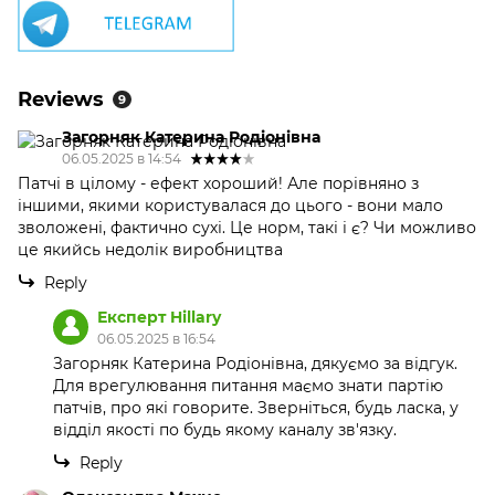
Reviews
9
Загорняк Катерина Родіонівна
06.05.2025 в 14:54
Патчі в цілому - ефект хороший! Але порівняно з
іншими, якими користувалася до цього - вони мало
зволожені, фактично сухі. Це норм, такі і є? Чи можливо
це якийсь недолік виробництва
Reply
Експерт Hillary
06.05.2025 в 16:54
Загорняк Катерина Родіонівна, дякуємо за відгук.
Для врегулювання питання маємо знати партію
патчів, про які говорите. Зверніться, будь ласка, у
відділ якості по будь якому каналу зв'язку.
Reply