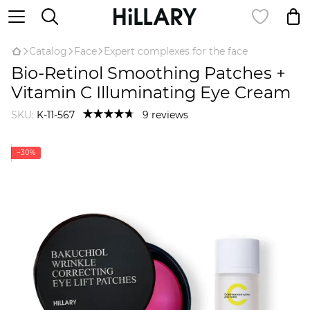
Catalog
Face
Expert complexes for the face
Bio-Retinol Smoothing Patches +
Vitamin C Illuminating Eye Cream
SKU:
K-11-567
9 reviews
−30%