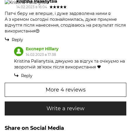
Kristina Palianytsia
14.02.2023 в 16:04
Патчі беру не вперше, і дуже задоволена ними☺️
А з кремом сьогодні познайомилась, дуже приємне
відчуття після нанесення, сподіваюсь на результат після
використання😍
Reply
Експерт Hillary
14.02.2023 в 17:38
Kristina Palianytsia, дякуємо за відгук та очікуємо на
зворотній зв'язок після використання 🖤
Reply
More 4 reviews
Write a review
Share on Social Media