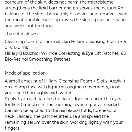
corneum of the skin, does not harm the microbiome,
strengthens the lipid barrier and preserves the natural Ph-
balance of the skin, thoroughly dissolves and removes even
the most durable make-up, gives the skin a pleasant shade
and evens out the tone.
The set includes:
Cleansing foam for normal skin Hillary Cleansing Foam + 5
oils, 150 ml;
Hillary Bacuchiol Wrinkle Correcting & Eye Lift Patches, 60
Bio-Retinol Smoothing Patches
Mode of application:
A small amount of Hillary Cleansing Foam + 5 oils. Apply it
on a damp face with light massaging movements, rinse
your face thoroughly with water;
Apply hydrogel patches to clean, dry skin under the eyes
for 15-20 minutes in the morning, evening or as needed.
Can also be applied to the nasolabial folds, forehead or
neck. Discard the patches after use and spread the
remaining serum over the skin, working lightly with your
fingers.