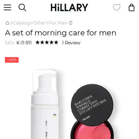
Catalog
Оther
For Man 🧔
A set of morning care for men
SKU:
K-11-911
1 Review
−40%