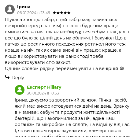
Ірина
06.01.2024 в 23:49
Шукала хлопцю набір, і цей набір має називатись
вечірній(перед спанням) пінкою і будь чим краще
вмиватись на ніч, так як назбирується себум і так далі і
все що було за цілий день на обличчі. І бакучіол Що в
патчах це рослинного походження ретинол його теж
краще на ніч, так як саме вночі він працює краще, а
якщо використовувати на ранок тоді треба
використовувати спф захист.
Одним словом раджу перейменувати на вечірній 😅
Reply
Експерт Hillary
30.01.2024 в 10:53
Ірина, дякуємо за зворотний зв'язок. Пінка - засіб,
який має використовуватися двічі на день. Зранку
він змиває себум та продукти життєдіяльності
бактерій, що накопичилися за ніч, адже наш
організм та мікробіом не сплять, на відміну від нас.
І, як ви цілком вірно зауважили, ввечері також
умиватися треба обов'язково для очищення шкіри