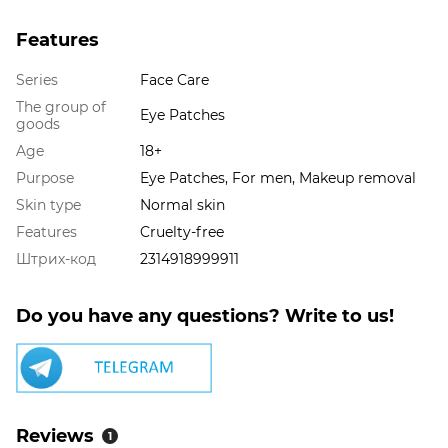
Features
Series
Face Care
The group of
Eye Patches
goods
Age
18+
Purpose
Eye Patches, For men, Makeup removal
Skin type
Normal skin
Features
Cruelty-free
Штрих-код
2314918999911
Do you have any questions? Write to us!
Reviews
1