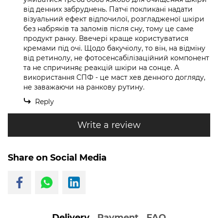
від денних забруднень. Патчі покликані надати
візуальний ефект відпочилої, розгладженої шкіри
без набряків та заломів після сну, тому це саме
продукт ранку. Ввечері краще користуватися
кремами під очі. Щодо бакучіолу, то він, на відміну
від ретинолу, не фотосенсабілізаційний компонент
та не спричиняє реакцій шкіри на сонце. А
використання СПФ - це маст хев денного догляду,
не заважаючи на ранкову рутину.
Reply
Write a review
Share on Social Media
Delivery
Payment
FAQ