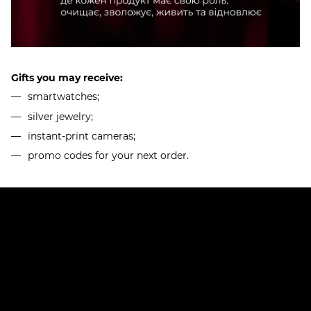
Gifts you may receive:
smartwatches;
silver jewelry;
instant-print cameras;
promo codes for your next order.