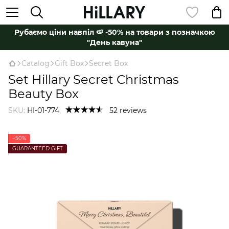
Рубаємо ціни навпіл 🍉 -50% на товари з позначкою
"День кавуна"
Catalog
Gift Box
Secret Box
Set Hillary Secret Christmas
Beauty Box
SKU:
HI-01-774
52 reviews
−50%
GUARANTEED GIFT