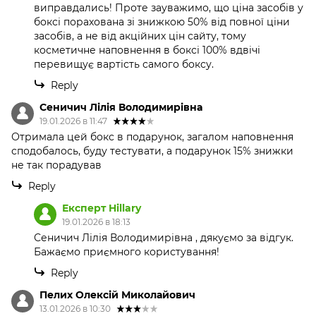
виправдались! Проте зауважимо, що ціна засобів у
боксі порахована зі знижкою 50% від повної ціни
засобів, а не від акційних цін сайту, тому
косметичне наповнення в боксі 100% вдвічі
перевищує вартість самого боксу.
Reply
Сеничич Лілія Володимирівна
19.01.2026 в 11:47
Отримала цей бокс в подарунок, загалом наповнення
сподобалось, буду тестувати, а подарунок 15% знижки
не так порадував
Reply
Експерт Hillary
19.01.2026 в 18:13
Сеничич Лілія Володимирівна , дякуємо за відгук.
Бажаємо приємного користування!
Reply
Пелих Олексій Миколайович
13.01.2026 в 10:30