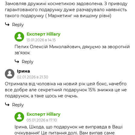
Замовляв дружині косметикою задоволена. З приводу
гарантованого подарунку дуже разчарувало наявність
такого подарунку ( Маркетинг на вищому рівні)
Reply
Експерт Hillary
13.01.2026 в 14:15
Пелих Олексій Миколайович, дякуємо за зворотній
зв'язок
Reply
Ірина
02.01.2026 в 21:30
Отримала від чоловіка на новий рік цей бокс, начебто
все добре але секретний подарунок 15% знижка це не
подарунок, а таке щось не очєнь.
Reply
Експерт Hillary
05.01.2026 в 17:10
Ірина, Шкода, що подарунок не виправда в Ваші
очікування! Це питання долі. Вам випав саме