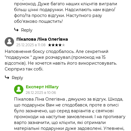
промокод. Дуже багато наших клієнтів виграли
більш цінні подарунки. Надсилають нам відео/
фото/та просто відгуки. Наступного разу
обо'язково пощастить!
Reply
Пікалова Ліна Олегівна
25.12.2025 в 11:08
Наповнення боксу сподобалось. Але секретний
"подарунок " дуже розчарувал.(промокод на 15
відсотків). Не хочется навіть його використовувать.
Сюрприз так собі.
Reply
Експерт Hillary
26.12.2025 в 10:06
Пікалова Ліна Олегівна , дякуємо за відгук. Шкода,
що подарунок Вам не сподобався, проте в описі
було зазначено, що серед варіантів є святкові
промокоди на наступне замовлення. І на противагу
варто зазначити, що клієнти, які отримали
матеріальні подарунки дуже задоволені. Упевнені,