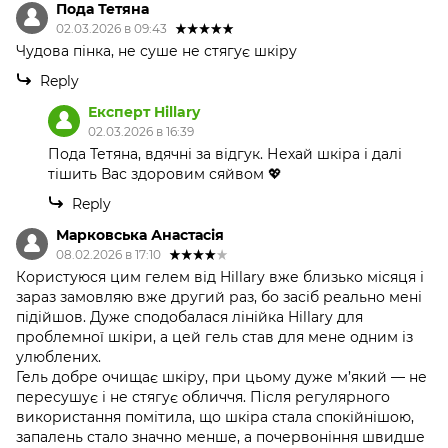
Пода Тетяна
02.03.2026 в 09:43
Чудова пінка, не суше не стягує шкіру
Reply
Експерт Hillary
02.03.2026 в 16:39
Пода Тетяна, вдячні за відгук. Нехай шкіра і далі
тішить Вас здоровим сяйвом 💖
Reply
Марковська Анастасія
08.02.2026 в 17:10
Користуюся цим гелем від Hillary вже близько місяця і
зараз замовляю вже другий раз, бо засіб реально мені
підійшов. Дуже сподобалася лінійка Hillary для
проблемної шкіри, а цей гель став для мене одним із
улюблених.
Гель добре очищає шкіру, при цьому дуже м’який — не
пересушує і не стягує обличчя. Після регулярного
використання помітила, що шкіра стала спокійнішою,
запалень стало значно менше, а почервоніння швидше