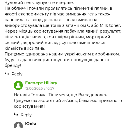
Чудовий гель, купую не вперше.
На обличчі почали проявлятись пігментні плями, в
якості експерименту під час вмивання гель також
наносила на зону декольте. Після вмивання
використовувала ще тонік з вітаміном С або Milk toner.
Через місяць користування побачила явний результат:
пігментація зникла, тон шкіри рівний, має гарний ,
свіжий , здоровий вигляд, суттєво зменшилась
кількість висипань.
Приємно здивована нашим українським виробником,
буду і надалі використовувати продукцію даного
бренду!
Reply
Експерт Hillary
12.06.2026 в 16:57
Наталія Томчук , Тішимося, що Ви задоволені.
Дякуємо за зворотний зв'язок, бажаємо приємного
користування !
Reply
Юлія