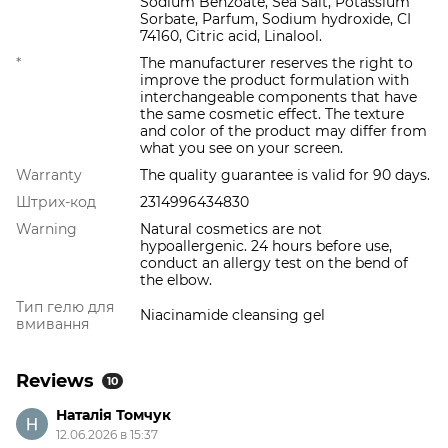
Sodium Benzoate, Sea Salt, Potassium
Sorbate, Parfum, Sodium hydroxide, CI
74160, Citric acid, Linalool.
*
The manufacturer reserves the right to
improve the product formulation with
interchangeable components that have
the same cosmetic effect. The texture
and color of the product may differ from
what you see on your screen.
Warranty
The quality guarantee is valid for 90 days.
Штрих-код
2314996434830
Warning
Natural cosmetics are not
hypoallergenic. 24 hours before use,
conduct an allergy test on the bend of
the elbow.
Тип гелю для
Niacinamide cleansing gel
вмивання
Reviews
10
Наталія Томчук
12.06.2026 в 15:37