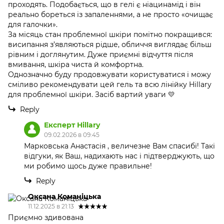
проходять. Подобається, що в гелі є ніацинамід і він
реально бореться із запаленнями, а не просто «очищає
для галочки».
За місяць стан проблемної шкіри помітно покращився:
висипання з’являються рідше, обличчя виглядає більш
рівним і доглянутим. Дуже приємні відчуття після
вмивання, шкіра чиста й комфортна.
Однозначно буду продовжувати користуватися і можу
сміливо рекомендувати цей гель та всю лінійку Hillary
для проблемної шкіри. Засіб вартий уваги 💛
Reply
Експерт Hillary
09.02.2026 в 09:45
Марковська Анастасія , величезне Вам спасибі! Такі
відгуки, як Ваш, надихають нас і підтверджують, що
ми робимо щось дуже правильне!
Reply
Оксана Команіцька
11.12.2025 в 21:13
Приємно здивована