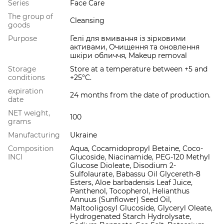
Series
Face Care
The group of
Cleansing
goods
Purpose
Гелі для вмивання із зірковими
активами, Очищення та оновлення
шкіри обличчя, Makeup removal
Storage
Store at a temperature between +5 and
conditions
+25°C.
expiration
24 months from the date of production.
date
NET weight,
100
grams
Manufacturing
Ukraine
Composition
Aqua, Cocamidopropyl Betaine, Coco-
INCI
Glucoside, Niacinamide, PEG-120 Methyl
Glucose Dioleate, Disodium 2-
Sulfolaurate, Babassu Oil Glycereth-8
Esters, Aloe barbadensis Leaf Juice,
Panthenol, Tocopherol, Helianthus
Annuus (Sunflower) Seed Oil,
Maltooligosyl Glucoside, Glyceryl Oleate,
Hydrogenated Starch Hydrolysate,