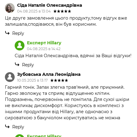
Сіда Наталія Олександрівна
04.08.2025 в 13:04
Це друге замовлення цього продукту,тому відгук вже
залишала,сподіваюся, він був корисним.
Reply
Експерт Hillary
04.08.2025 в 14:42
Сіда Наталія Олександрівна, вдячні за Ваші відгуки!
Reply
Зубовська Алла Леонідівна
10.05.2025 в 13:17
Гарний тонік. Запах злегка трав‘яний, але приємний.
Гарно зволожує та сприяє відлущенню клітин.
Подразнень, почервонінь не помітила. Для сухої шкіри
не викликає дискомфорт. Користуюсь в комплексі з
іншими продуктами від Hillary, але одночасно з
сироваткою з бакучіолом користуватись не можна
Reply
Експерт Hillary