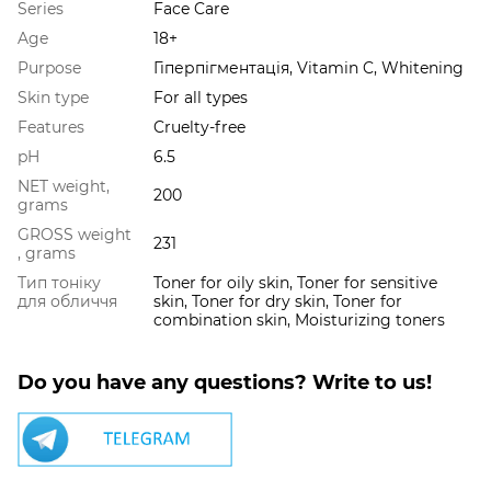
Series
Face Care
Age
18+
Purpose
Гіперпігментація, Vitamin C, Whitening
Skin type
For all types
Features
Cruelty-free
pH
6.5
NET weight,
200
grams
GROSS weight
231
, grams
Тип тоніку
Toner for oily skin, Toner for sensitive
для обличчя
skin, Toner for dry skin, Toner for
combination skin, Moisturizing toners
Do you have any questions? Write to us!