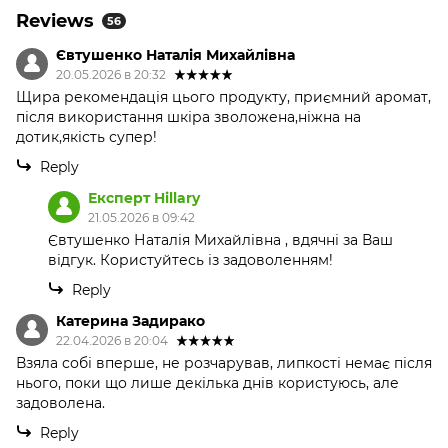
Reviews
56
Євтушенко Наталія Михайлівна
20.05.2026 в 20:32
Щира рекомендація цього продукту, приємний аромат,
після використання шкіра зволожена,ніжна на
дотик,якість супер!
Reply
Експерт Hillary
21.05.2026 в 09:42
Євтушенко Наталія Михайлівна , вдячні за Ваш
відгук. Користуйтесь із задоволенням!
Reply
Катерина Задирако
22.04.2026 в 20:04
Взяла собі вперше, не розчарував, липкості немає після
нього, поки що лише декілька днів користуюсь, але
задоволена.
Reply