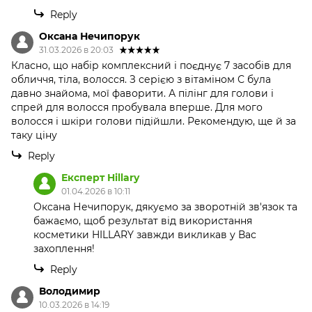
Reply
Оксана Нечипорук
31.03.2026 в 20:03
Класно, що набір комплексний і поєднує 7 засобів для
обличчя, тіла, волосся. З серією з вітаміном С була
давно знайома, мої фаворити. А пілінг для голови і
спрей для волосся пробувала вперше. Для мого
волосся і шкіри голови підійшли. Рекомендую, ще й за
таку ціну
Reply
Експерт Hillary
01.04.2026 в 10:11
Оксана Нечипорук, дякуємо за зворотній зв'язок та
бажаємо, щоб результат від використання
косметики HILLARY завжди викликав у Вас
захоплення!
Reply
Володимир
10.03.2026 в 14:19