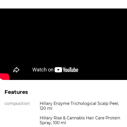
Features
composition
Hillary Enzyme Trichological Scalp Peel,
120 ml
Hillary Rise & Cannabis Hair Care Protein
Spray, 100 ml