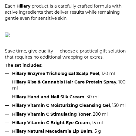
Each
Hillary
product is a carefully crafted formula with
active ingredients that deliver results while remaining
gentle even for sensitive skin.
Save time, give quality — choose a practical gift solution
that requires no additional wrapping or extras.
The set includes:
Hillary Enzyme Trichological Scalp Peel
, 120 ml
Hillary Rise & Cannabis Hair Care Protein Spray
, 100
ml
Hillary Hand and Nail Silk Cream
, 30 ml
Hillary Vitamin C Moisturizing Cleansing Gel
, 150 ml
Hillary Vitamin C Stimulating Toner
, 200 ml
Hillary Vitamin C Bright Eye Cream
, 15 ml
Hillary Natural Macadamia Lip Balm
, 5 g