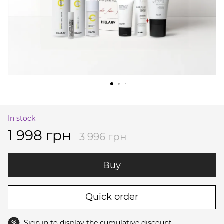
In stock
1 998 грн
3 996 грн
Buy
Quick order
Sign in
to display the cumulative discount
%