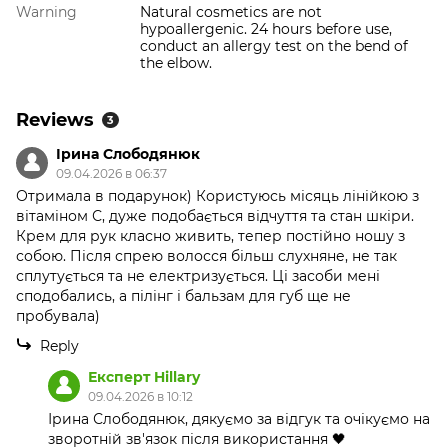
Warning
Natural cosmetics are not
hypoallergenic. 24 hours before use,
conduct an allergy test on the bend of
the elbow.
Reviews
3
Ірина Слободянюк
09.04.2026 в 06:37
Отримала в подарунок) Користуюсь місяць лінійкою з
вітаміном С, дуже подобається відчуття та стан шкіри.
Крем для рук класно живить, тепер постійно ношу з
собою. Після спрею волосся більш слухняне, не так
сплутується та не електризується. Ці засоби мені
сподобались, а пілінг і бальзам для губ ще не
пробувала)
Reply
Експерт Hillary
09.04.2026 в 10:12
Ірина Слободянюк, дякуємо за відгук та очікуємо на
зворотній зв'язок після використання 🖤