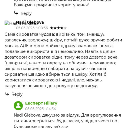
Бажаємо приємного користування!
Reply
Nadi Glebova
05.05.2025 в 08:56
Сама сироватка чудова: вирівнює тон, зменшує
запалення, зволожує шкіру, потній дуже зручно робити
масаж. АЛЕ в мене майже одразу зламалася помпа,
подальше використання неможливо. Навіть з цілим
дозатором сироватка рідка, тому через дозвтор вона
"плюється", нанести одразу на обличчя - неможливо;
якщо ж попередньо набирати на руки - частина
сироватки швидко вбирається в шкіру. Хотіла б
користатися сироваткою і надалі, але, нажаль,
пакування по якості до продукту не дотягує.
Reply
Експерт Hillary
05.05.2025 в 14:34
Nadi Glebova, дякуємо за відгук. Для врегулювання
питання зверніться, будь ласка, у відділ якості по
будь якому каналу зв'язку