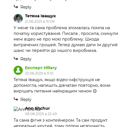
Reply
Тетяна Іващук
21.06.2025 в 10:09
У мене та сама проблема зломалась помпа на
початку користування. Писала , просила, скинули
мені відео не про мою проблему. Шкода
витрачених грошей. Тепер думаю дати їм другий
шанс чи перейти до іншого виробника.
Reply
Експерт Hillary
23.06.2025 в 11:01
Тетяна Іващук, якщо відео-інфструкція не
допомогла, напишіть дівчатам повторно, вони
вирішать питання найкращим чином 😉
Reply
Ann Shchur
08.08.2025 в 22:49
Та сама фігня з контейнером. Та сам продукт
нереально крутий, тому плпри незручність,