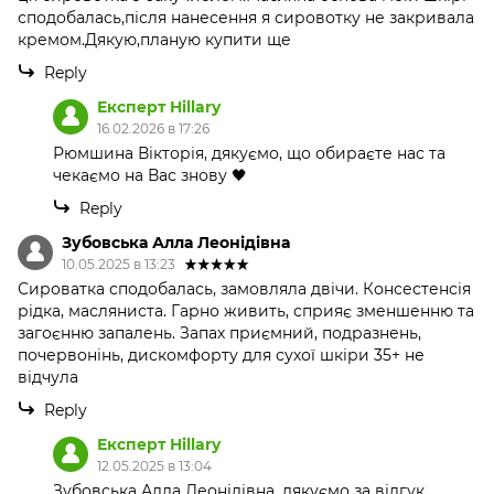
сподобалась,після нанесення я сировотку не закривала
кремом.Дякую,планую купити ще
Reply
Експерт Hillary
16.02.2026 в 17:26
Рюмшина Вікторія, дякуємо, що обираєте нас та
чекаємо на Вас знову 🖤
Reply
Зубовська Алла Леонідівна
10.05.2025 в 13:23
Сироватка сподобалась, замовляла двічи. Консестенсія
рідка, масляниста. Гарно живить, сприяє зменшенню та
загоєнню запалень. Запах приємний, подразнень,
почервонінь, дискомфорту для сухої шкіри 35+ не
відчула
Reply
Експерт Hillary
12.05.2025 в 13:04
Зубовська Алла Леонідівна, дякуємо за відгук.