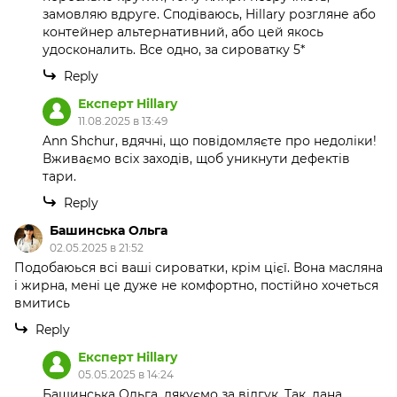
замовляю вдруге. Сподіваюсь, Hillary розгляне або
контейнер альтернативний, або цей якось
удосконалить. Все одно, за сироватку 5*
Reply
Експерт Hillary
11.08.2025 в 13:49
Ann Shchur, вдячні, що повідомляєте про недоліки!
Вживаємо всіх заходів, щоб уникнути дефектів
тари.
Reply
Башинська Ольга
02.05.2025 в 21:52
Подобаюься всі ваші сироватки, крім цієї. Вона масляна
і жирна, мені це дуже не комфортно, постійно хочеться
вмитись
Reply
Експерт Hillary
05.05.2025 в 14:24
Башинська Ольга, дякуємо за відгук. Так, дана