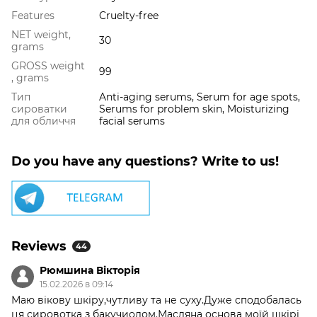
Features
Cruelty-free
NET weight,
30
grams
GROSS weight
99
, grams
Тип
Anti-aging serums, Serum for age spots,
сироватки
Serums for problem skin, Moisturizing
для обличчя
facial serums
Do you have any questions? Write to us!
Reviews
44
Рюмшина Вікторія
15.02.2026 в 09:14
Маю вікову шкіру,чутливу та не суху.Дуже сподобалась
ця сировотка з бакучиолом.Масляна основа моїй шкірі