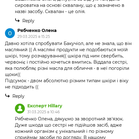
сироватка на основі сквалану, що є зазначено в
назві засобу. Сквалан - це олія.
Reply
Рябченко Олена
29.03.2025 в 15:25
Давно хотіла спробувати Бакучіол, але не знала, що він
масляний (( А масляні продукти не подобаються моїй
шкірі, тому розчарування(( шкіра під ним свербить,
червоніє і постійно хочеться вмитись. Віддала сестрі,
яка полюбляє різні масла для обличчя - в неї погоріли
щоки((
Підсумок - двом абсолютно різним типам шкіри і віку
не підходить ((
Reply
Експерт Hillary
31.03.2025 в 10:46
Рябченко Олена, дякуємо за зворотний зв'язок.
Дуже шкода що сестрі не підійшов засіб, адже
кожний організм є унікальний і по різному
сприймає засоби по догляду. В нашому