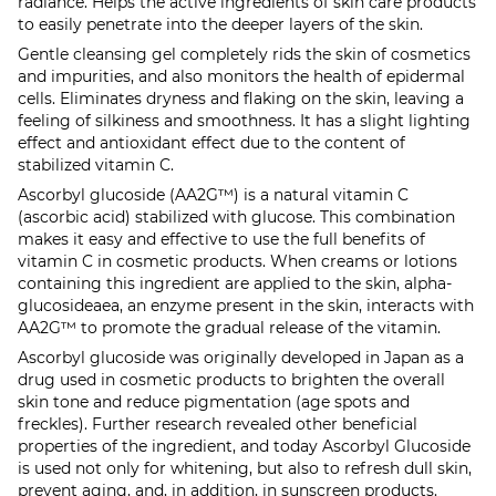
radiance. Helps the active ingredients of skin care products
to easily penetrate into the deeper layers of the skin.
Gentle cleansing gel completely rids the skin of cosmetics
and impurities, and also monitors the health of epidermal
cells. Eliminates dryness and flaking on the skin, leaving a
feeling of silkiness and smoothness. It has a slight lighting
effect and antioxidant effect due to the content of
stabilized vitamin C.
Ascorbyl glucoside (AA2G™) is a natural vitamin C
(ascorbic acid) stabilized with glucose. This combination
makes it easy and effective to use the full benefits of
vitamin C in cosmetic products. When creams or lotions
containing this ingredient are applied to the skin, alpha-
glucosideaea, an enzyme present in the skin, interacts with
AA2G™ to promote the gradual release of the vitamin.
Ascorbyl glucoside was originally developed in Japan as a
drug used in cosmetic products to brighten the overall
skin tone and reduce pigmentation (age spots and
freckles). Further research revealed other beneficial
properties of the ingredient, and today Ascorbyl Glucoside
is used not only for whitening, but also to refresh dull skin,
prevent aging, and, in addition, in sunscreen products.