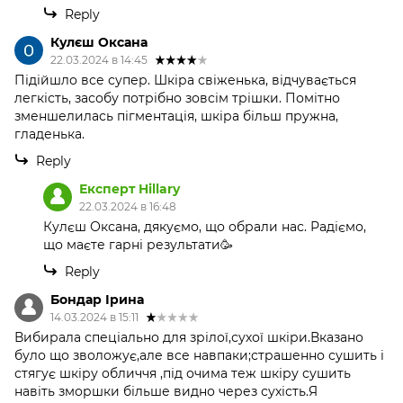
Reply
Кулєш Оксана
22.03.2024 в 14:45
Підійшло все супер. Шкіра свіженька, відчувається
легкість, засобу потрібно зовсім трішки. Помітно
зменшелилась пігментація, шкіра більш пружна,
гладенька.
Reply
Експерт Hillary
22.03.2024 в 16:48
Кулєш Оксана, дякуємо, що обрали нас. Радіємо,
що маєте гарні результати🥳
Reply
Бондар Ірина
14.03.2024 в 15:11
Вибирала спеціально для зрілої,сухої шкіри.Вказано
було що зволожує,але все навпаки;страшенно сушить і
стягує шкіру обличчя ,під очима теж шкіру сушить
навіть зморшки більше видно через сухість.Я