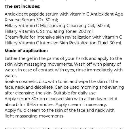
The set includes:
Antioxidant peptide serum with vitamin C Antioxidant Age
Reverse Serum 30+, 30 ml;
Hillary Vitamin C Moisturizing Cleansing Gel, 150 ml;
Hillary Vitamin C Stimulating Toner, 200 ml;
Cream-fluid for intensive skin revitalization with vitamin C
Hillary Vitamin C Intensive Skin Revitalization Fluid, 30 ml.
Mode of application:
Lather the gel in the palms of your hands and apply to the
skin with massaging movements. Wash off with plenty of
water. In case of contact with eyes, rinse immediately with
water.
Soak a cosmetic disc with tonic and wipe the skin of the
face, neck and décolleté. Can be used morning and evening
after cleansing the skin. Suitable for daily use.
Apply serum 30+ on cleansed skin with a thin layer, let it
absorb for 10-15 minutes. Apply cream if necessary.
Apply fluid cream to the skin of the face and neck with
light massaging movements.