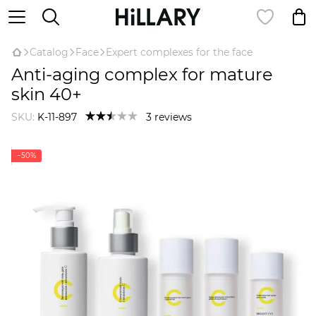
Catalog
Face
Expert complexes for the face
Anti-aging complex for mature
skin 40+
SKU:
K-11-897
3 reviews
−50%