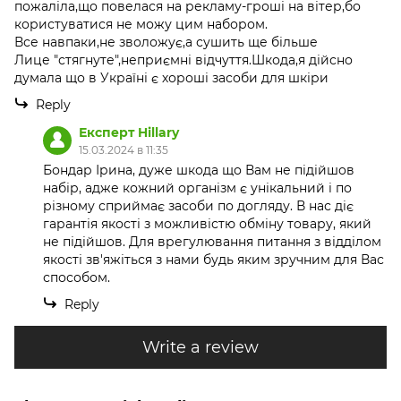
пожаліла,що повелася на рекламу-гроші на вітер,бо
користуватися не можу цим набором.
Все навпаки,не зволожує,а сушить ще більше
Лице "стягнуте",неприємні відчуття.Шкода,я дійсно
думала що в Україні є хороші засоби для шкіри
Reply
Експерт Hillary
15.03.2024 в 11:35
Бондар Ірина, дуже шкода що Вам не підійшов
набір, адже кожний організм є унікальний і по
різному сприймає засоби по догляду. В нас діє
гарантія якості з можливістю обміну товару, який
не підійшов. Для врегулювання питання з відділом
якості зв'яжіться з нами будь яким зручним для Вас
способом.
Reply
Write a review