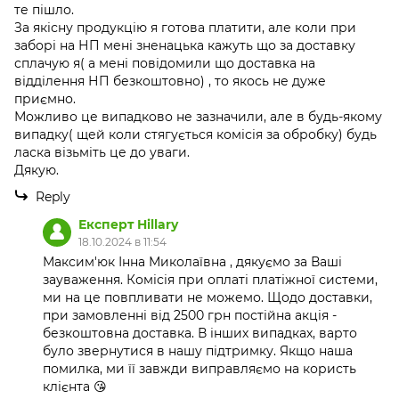
те пішло.
За якісну продукцію я готова платити, але коли при
заборі на НП мені зненацька кажуть що за доставку
сплачую я( а мені повідомили що доставка на
відділення НП безкоштовно) , то якось не дуже
приємно.
Можливо це випадково не зазначили, але в будь-якому
випадку( щей коли стягується комісія за обробку) будь
ласка візьміть це до уваги.
Дякую.
Reply
Експерт Hillary
18.10.2024 в 11:54
Максим'юк Інна Миколаївна , дякуємо за Ваші
зауваження. Комісія при оплаті платіжної системи,
ми на це повпливати не можемо. Щодо доставки,
при замовленні від 2500 грн постійна акція -
безкоштовна доставка. В інших випадках, варто
було звернутися в нашу підтримку. Якщо наша
помилка, ми її завжди виправляємо на користь
клієнта 😘